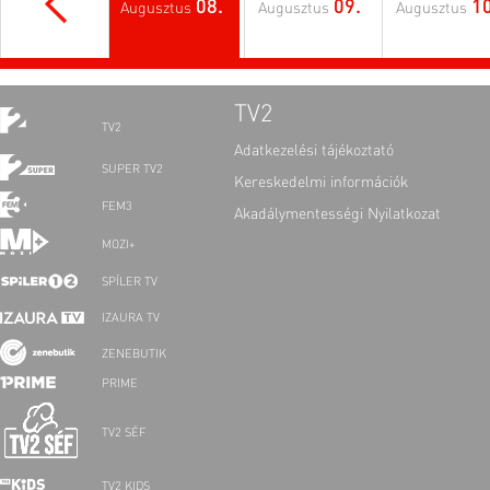
08.
09.
10
Augusztus
Augusztus
Augusztus
TV2
TV2
Adatkezelési tájékoztató
SUPER TV2
Kereskedelmi információk
FEM3
Akadálymentességi Nyilatkozat
MOZI+
SPÍLER TV
IZAURA TV
ZENEBUTIK
PRIME
TV2 SÉF
TV2 KIDS