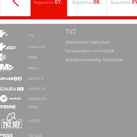
07.
08.
09
Augusztus
Augusztus
Augusztus
TV2
TV2
Adatkezelési tájékoztató
SUPER TV2
Kereskedelmi információk
FEM3
Akadálymentességi Nyilatkozat
MOZI+
SPÍLER TV
IZAURA TV
ZENEBUTIK
PRIME
TV2 SÉF
TV2 KIDS