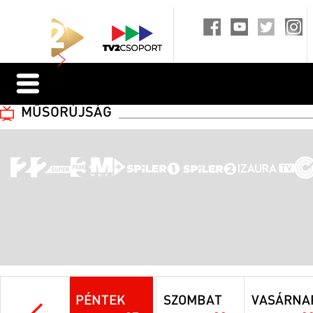
MŰSORÚJSÁG
PÉNTEK
SZOMBAT
VASÁRNA