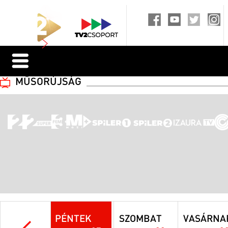
MŰSORÚJSÁG
PÉNTEK
SZOMBAT
VASÁRNA