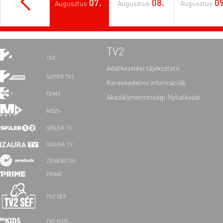
07.
08.
09
Augusztus
Augusztus
Augusztus
TV2
TV2
Adatkezelési tájékoztató
SUPER TV2
Kereskedelmi információk
FEM3
Akadálymentességi Nyilatkozat
MOZI+
SPÍLER TV
IZAURA TV
ZENEBUTIK
PRIME
TV2 SÉF
TV2 KIDS