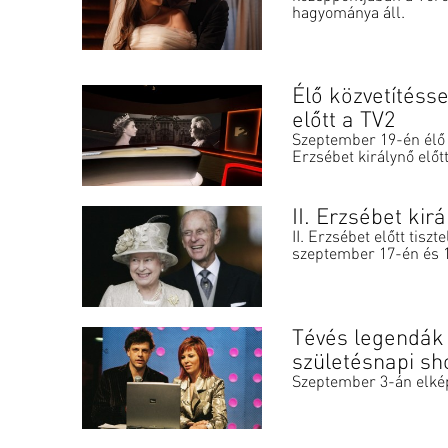
hagyománya áll.
Élő közvetítésse
előtt a TV2
Szeptember 19-én élő k
Erzsébet királynő előt
II. Erzsébet ki
II. Erzsébet előtt tisz
szeptember 17-én és 
Tévés legendák
születésnapi s
Szeptember 3-án elkép