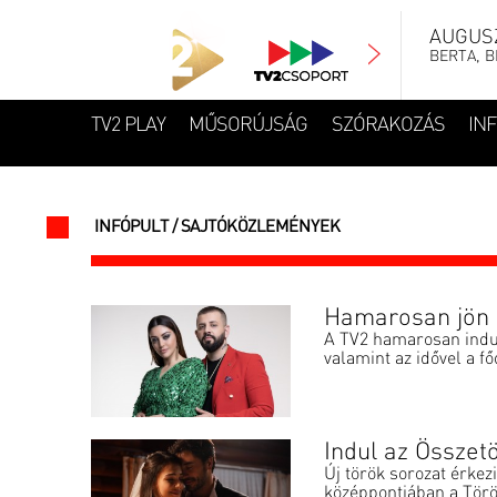
AUGUSZ
BERTA, B
TV2 PLAY
MŰSORÚJSÁG
SZÓRAKOZÁS
IN
INFÓPULT / SAJTÓKÖZLEMÉNYEK
Hamarosan jön 
A TV2 hamarosan indul
valamint az idővel a főd
Indul az Összetö
Új török sorozat érkez
középpontjában a Törö