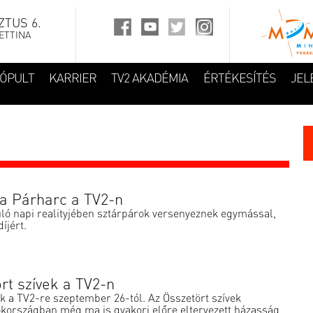
TUS 6.
ETTINA
FÓPULT
KARRIER
TV2 AKADÉMIA
ÉRTÉKESÍTÉS
JEL
a Párharc a TV2-n
ó napi realityjében sztárpárok versenyeznek egymással,
íjért.
rt szívek a TV2-n
ik a TV2-re szeptember 26-tól. Az Összetört szívek
kországban még ma is gyakori előre eltervezett házasság