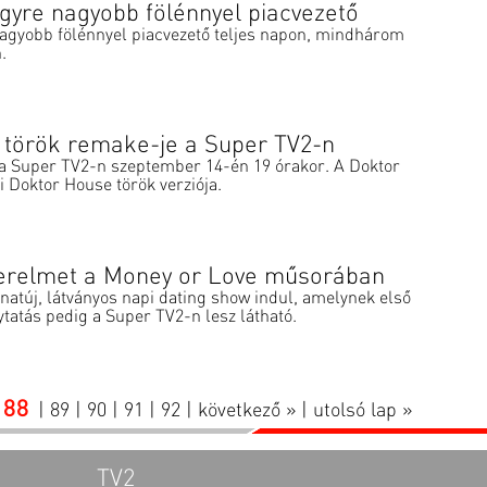
gyre nagyobb fölénnyel piacvezető
agyobb fölénnyel piacvezető teljes napon, mindhárom
.
 török remake-je a Super TV2-n
l a Super TV2-n szeptember 14-én 19 órakor. A Doktor
 Doktor House török verziója.
zerelmet a Money or Love műsorában
atúj, látványos napi dating show indul, amelynek első
lytatás pedig a Super TV2-n lesz látható.
88
|
89
|
90
|
91
|
92
|
következő »
|
utolsó lap »
TV2