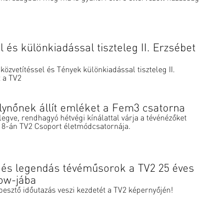
l és különkiadással tiszteleg II. Erzsébet
özvetítéssel és Tények különkiadással tiszteleg II.
t a TV2
rálynőnek állít emléket a Fem3 csatorna
telegve, rendhagyó hétvégi kínálattal várja a tévénézőket
18-án TV2 Csoport életmódcsatornája.
 és legendás tévéműsorok a TV2 25 éves
how-jába
esztő időutazás veszi kezdetét a TV2 képernyőjén!