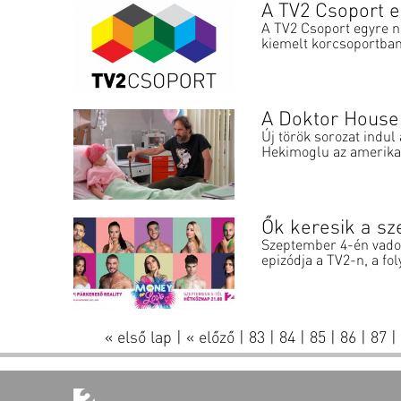
A TV2 Csoport e
A TV2 Csoport egyre n
kiemelt korcsoportban
A Doktor House
Új török sorozat indu
Hekimoglu az amerikai
Ők keresik a s
Szeptember 4-én vadon
epizódja a TV2-n, a fo
« első lap
|
« előző
|
83
|
84
|
85
|
86
|
87
|