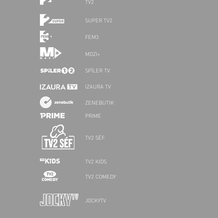
TV2
SUPER TV2
FEM3
MOZI+
SPÍLER TV
IZAURA TV
ZENEBUTIK
PRIME
TV2 SÉF
TV2 KIDS
TV2 COMEDY
JOCKYTV