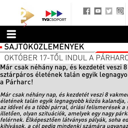
SAJTÓKÖZLEMÉNYEK
OKTÓBER 17-TŐL INDUL A PÁRHARC
Már csak néhány nap, és kezdetét veszi 
sztárpáros életének talán egyik legnagyo
a Párharc!
Már csak néhány nap, és kezdetét veszi 8 vakme
életének talán egyik legnagyobb közös kalandja
az idővel és a többi párral, óriási felismerések a 
illetően, olyan szituációk, amelyek egy nagy párka
felérnek. Elképesztően látványos pályák, soha ed
kihívások, a cél pedig mindenki számára ugyanaz