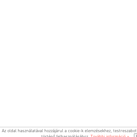
Az oldal használatával hozzájárul a cookie-k elemzésekhez, testreszabo
történő felhasználásához.
További információ »