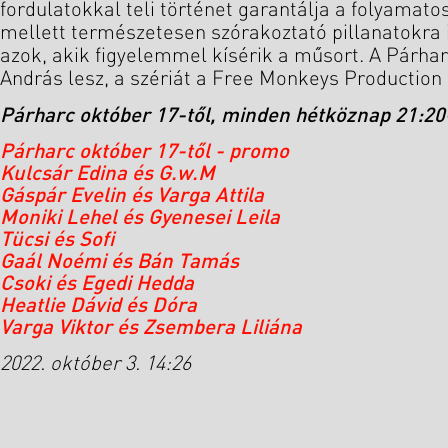
fordulatokkal teli történet garantálja a folyamat
mellett természetesen szórakoztató pillanatokra
azok, akik figyelemmel kísérik a műsort. A Párha
András lesz, a szériát a Free Monkeys Production 
Párharc október 17-től, minden hétköznap 21:20-
Párharc október 17-től - promo
Kulcsár Edina és G.w.M
Gáspár Evelin és Varga Attila
Moniki Lehel és Gyenesei Leila
Tücsi és Sofi
Gaál Noémi és Bán Tamás
Csoki és Egedi Hedda
Heatlie Dávid és Dóra
Varga Viktor és Zsembera Liliána
2022. október 3. 14:26