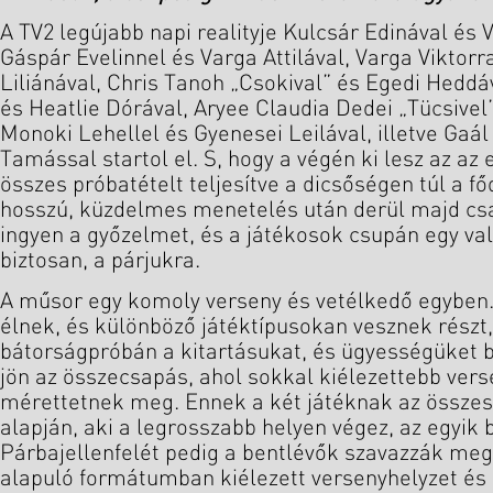
A TV2 legújabb napi realityje Kulcsár Edinával é
Gáspár Evelinnel és Varga Attilával, Varga Viktor
Liliánával, Chris Tanoh „Csokival” és Egedi Heddá
és Heatlie Dórával, Aryee Claudia Dedei „Tücsivel”
Monoki Lehellel és Gyenesei Leilával, illetve Gaá
Tamással startol el. S, hogy a végén ki lesz az az 
összes próbatételt teljesítve a dicsőségen túl a főd
hosszú, küzdelmes menetelés után derül majd cs
ingyen a győzelmet, és a játékosok csupán egy va
biztosan, a párjukra.
A műsor egy komoly verseny és vetélkedő egyben. 
élnek, és különböző játéktípusokan vesznek részt,
bátorságpróbán a kitartásukat, és ügyességüket 
jön az összecsapás, ahol sokkal kiélezettebb ver
mérettetnek meg. Ennek a két játéknak az össze
alapján, aki a legrosszabb helyen végez, az egyik b
Párbajellenfelét pedig a bentlévők szavazzák meg
alapuló formátumban kiélezett versenyhelyzet és 