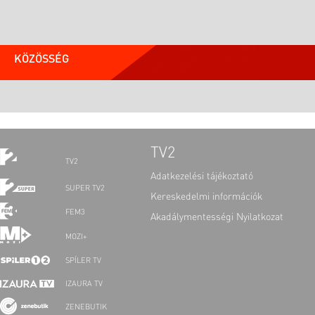
KÖZÖSSÉG
TV2
TV2
Adatkezelési tájékoztató
SUPER TV2
Kereskedelmi információk
FEM3
Akadálymentességi Nyilatkozat
MOZI+
SPÍLER TV
IZAURA TV
ZENEBUTIK