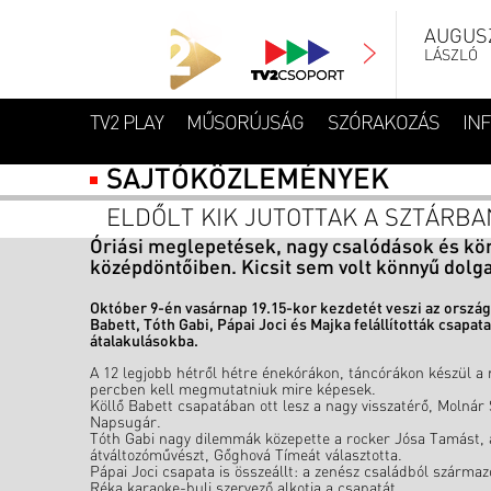
AUGUSZ
LÁSZLÓ
TV2 PLAY
MŰSORÚJSÁG
SZÓRAKOZÁS
IN
SAJTÓKÖZLEMÉNYEK
ELDŐLT KIK JUTOTTAK A SZTÁRBA
Óriási meglepetések, nagy csalódások és kön
középdöntőiben. Kicsit sem volt könnyű dolga
Október 9-én vasárnap 19.15-kor kezdetét veszi az ország 
Babett, Tóth Gabi, Pápai Joci és Majka felállították csapat
átalakulásokba.
A 12 legjobb hétről hétre énekórákon, táncórákon készül a
percben kell megmutatniuk mire képesek.
Köllő Babett csapatában ott lesz a nagy visszatérő, Molnár
Napsugár.
Tóth Gabi nagy dilemmák közepette a rocker Jósa Tamást, a
átváltozóművészt, Gőghová Tímeát választotta.
Pápai Joci csapata is összeállt: a zenész családból származ
Réka karaoke-buli szervező alkotja a csapatát.