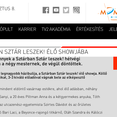
TUS 8.
FÓPULT
KARRIER
TV2 AKADÉMIA
ÉRTÉKESÍTÉS
JEL
N SZTÁR LESZEK! ÉLŐ SHOWJÁBA
nyek a Sztárban Sztár leszek! hétvégi
 a négy mesternek, de végül döntöttek.
legnagyobb házibulija, a Sztárban Sztár leszek! élő showja. Köllő
aikat, 3-3 kiváló előadóval vágnak bele az elképesztő
 mindent eldöntő vasárnap estékre, ahol élő adásban, néhány
 Sanyi, a 20 éves Piltman Anna és a kétgyermekes anyuka, Tóth
z utcazenész-egyetemista Szirtes Dávidot és az őrületes
ó Bari Laci, a Beyonce-rajongó titkárnő, Oláh Szandra és Kálóczi