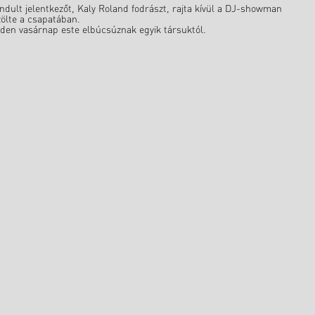
indult jelentkezőt, Kaly Roland fodrászt, rajta kívül a DJ-showman
zölte a csapatában.
nden vasárnap este elbúcsúznak egyik társuktól.