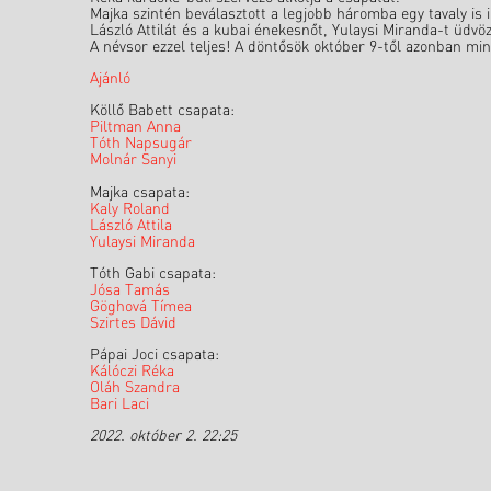
Majka szintén beválasztott a legjobb háromba egy tavaly is 
László Attilát és a kubai énekesnőt, Yulaysi Miranda-t üdvö
A névsor ezzel teljes! A döntősök október 9-től azonban mi
Ajánló
Köllő Babett csapata:
Piltman Anna
Tóth Napsugár
Molnár Sanyi
Majka csapata:
Kaly Roland
László Attila
Yulaysi Miranda
Tóth Gabi csapata:
Jósa Tamás
Göghová Tímea
Szirtes Dávid
Pápai Joci csapata:
Kálóczi Réka
Oláh Szandra
Bari Laci
2022. október 2. 22:25