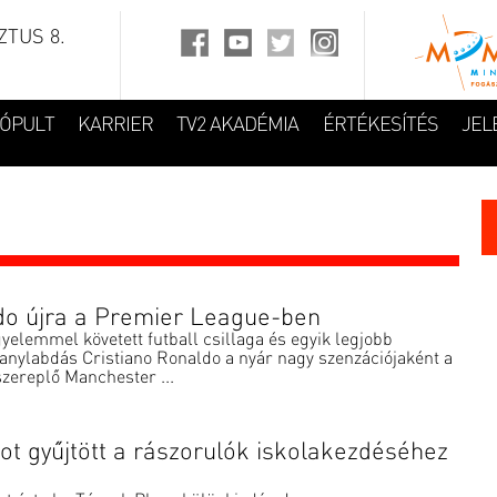
TUS 8.
FÓPULT
KARRIER
TV2 AKADÉMIA
ÉRTÉKESÍTÉS
JEL
do újra a Premier League-ben
elemmel követett futball csillaga és egyik legjobb
ranylabdás Cristiano Ronaldo a nyár nagy szenzációjaként a
zereplő Manchester ...
ntot gyűjtött a rászorulók iskolakezdéséhez