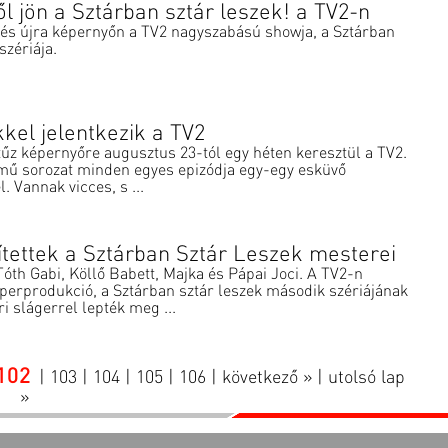
l jön a Sztárban sztár leszek! a TV2-n
, és újra képernyőn a TV2 nagyszabású showja, a Sztárban
szériája.
kkel jelentkezik a TV2
tűz képernyőre augusztus 23-tól egy héten keresztül a TV2.
című sorozat minden egyes epizódja egy-egy esküvő
. Vannak vicces, s ...
ítettek a Sztárban Sztár Leszek mesterei
Tóth Gabi, Köllő Babett, Majka és Pápai Joci. A TV2-n
erprodukció, a Sztárban sztár leszek második szériájának
i slágerrel lepték meg ...
102
|
103
|
104
|
105
|
106
|
következő »
|
utolsó lap
»