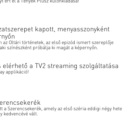
t ért el a Tények Plusz különkiadása!
zatszerepet kapott, menyasszonyként
ernyőn
n az Oltári történetek, az első epizód ismert szereplője
 aki színészként próbálja ki magát a képernyőn.
s elérhető a TV2 streaming szolgáltatása
ay applikáció!
zerencsekerék
t a Szerencsekerék, amely az első széria eddigi négy hete
gy kedvencévé vált.