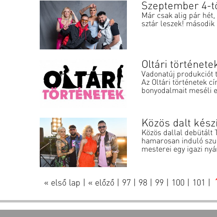
Szeptember 4-tő
Már csak alig pár hét
sztár leszek! második 
Oltári története
Vadonatúj produkciót 
Az Oltári történetek 
bonyodalmait meséli el
Közös dalt kész
Közös dallal debütált 
hamarosan induló szup
mesterei egy igazi nyár
« első lap
|
« előző
|
97
|
98
|
99
|
100
|
101
|