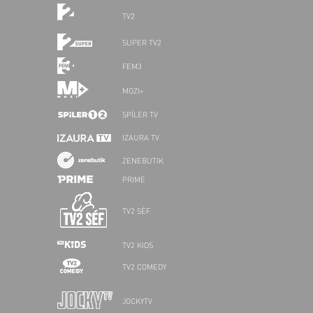
TV2
SUPER TV2
FEM3
MOZI+
SPÍLER TV
IZAURA TV
ZENEBUTIK
PRIME
TV2 SÉF
TV2 KIDS
TV2 COMEDY
JOCKYTV