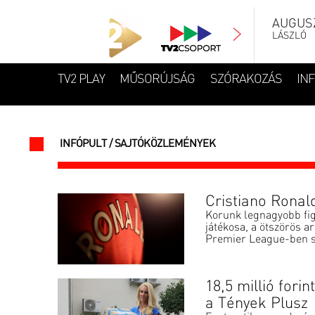
AUGUSZ
LÁSZLÓ
TV2 PLAY
MŰSORÚJSÁG
SZÓRAKOZÁS
IN
INFÓPULT / SAJTÓKÖZLEMÉNYEK
Cristiano Ronal
Korunk legnagyobb figy
játékosa, a ötszörös a
Premier League-ben s
18,5 millió fori
a Tények Plusz