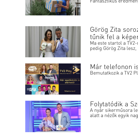
Fantasztikus eredmény
Görög Zita soro
tűnik fel a kép
Ma este startol a TV2-
pedig Görög Zita lesz,
Már telefonon i
Bemutatkozik a TV2 Pl
Folytatódik a S
A nyár sikerműsora let
alatt a nézők egyik na