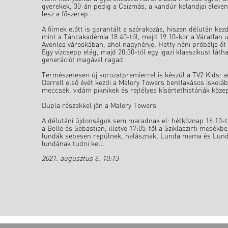
gyerekek, 30-án pedig a Csizmás, a kandúr kalandjai eleven
lesz a főszerep.
A filmek előtt is garantált a szórakozás, hiszen délután ke
mint a Táncakadémia 18.40-től, majd 19.10-kor a Váratlan u
Avonlea városkában, ahol nagynénje, Hetty néni próbálja őt 
Egy vízcsepp elég, majd 20:30-tól egy igazi klasszikust lát
generációt magával ragad.
Természetesen új sorozatpremierrel is készül a TV2 Kids: 
Darrell első évét kezdi a Malory Towers bentlakásos iskolába
meccsek, vidám piknikek és rejtélyes kísértethistóriák köze
Dupla részekkel jön a Malory Towers
A délutáni újdonságok sem maradnak el: hétköznap 16.10-tól
a Belle és Sebastien, illetve 17:05-től a Sziklaszirti mesé
lundák sebesen repülnek, halásznak, Lunda mama és Lunda
lundának tudni kell.
2021. augusztus 6. 10:13