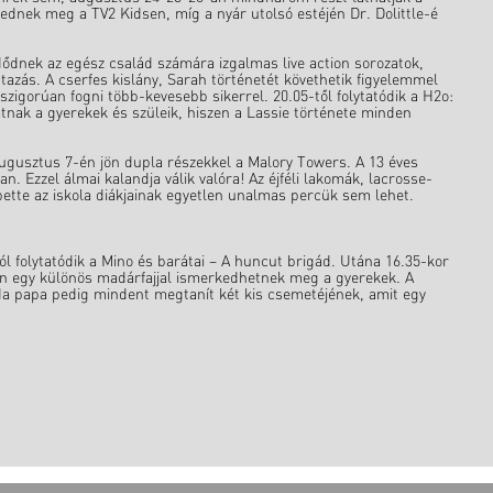
ednek meg a TV2 Kidsen, míg a nyár utolsó estéjén Dr. Dolittle-é
zdődnek az egész család számára izgalmas live action sorozatok,
tazás. A cserfes kislány, Sarah történetét követhetik figyelemmel
szigorúan fogni több-kevesebb sikerrel. 20.05-től folytatódik a H2o:
hatnak a gyerekek és szüleik, hiszen a Lassie története minden
augusztus 7-én jön dupla részekkel a Malory Towers. A 13 éves
n. Ezzel álmai kalandja válik valóra! Az éjféli lakomák, lacrosse-
pette az iskola diákjainak egyetlen unalmas percük sem lehet.
 folytatódik a Mino és barátai – A huncut brigád. Utána 16.35-kor
kben egy különös madárfajjal ismerkedhetnek meg a gyerekek. A
 papa pedig mindent megtanít két kis csemetéjének, amit egy