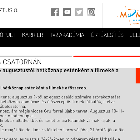
TUS 8.
FÓPULT
KARRIER
TV2 AKADÉMIA
ÉRTÉKESÍTÉS
JEL
DS CSATORNÁN
: augusztustól hétköznap esténként a filmeké a
l hétköznap esténként a filmeké a főszerep.
títene: augusztus 9-től az egész család számára szórakoztatást
étköznap animációs és élőszereplős filmek láthatók, illetve
kábelcsatorna.
nosz, ám mégis vicces Gru forral újabb tervet. Augusztus 10-11-
onok mindennapjait.
nek az állatkertből és ismét óriási kalandok várnak rájuk, a
k.
le magát Rio de Janeiro féktelen karneváljába, 21 órától jön a Rio
hrek sem, augusztus 24-25-26-án mindhárom részt láthatják a