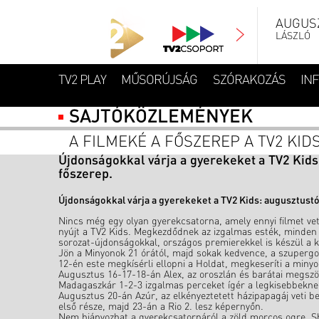
AUGUSZ
LÁSZLÓ
TV2 PLAY
MŰSORÚJSÁG
SZÓRAKOZÁS
IN
SAJTÓKÖZLEMÉNYEK
A FILMEKÉ A FŐSZEREP A TV2 KI
Újdonságokkal várja a gyerekeket a TV2 Kids
főszerep.
Újdonságokkal várja a gyerekeket a TV2 Kids: augusztustó
Nincs még egy olyan gyerekcsatorna, amely ennyi filmet ve
nyújt a TV2 Kids. Megkezdődnek az izgalmas esték, minden h
sorozat-újdonságokkal, országos premierekkel is készül a 
Jön a Minyonok 21 órától, majd sokak kedvence, a szupergo
12-én este megkísérli ellopni a Holdat, megkeseríti a miny
Augusztus 16-17-18-án Alex, az oroszlán és barátai megszök
Madagaszkár 1-2-3 izgalmas perceket ígér a legkisebbekne
Augusztus 20-án Azúr, az elkényeztetett házipapagáj veti be
első része, majd 23-án a Rio 2. lesz képernyőn.
Nem hiányozhat a gyerekcsatornáról a zöld morcos ogre, S