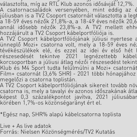
választotta, míg az RTL Klub azonos idősávját 12,7%.
A csatornacsaládok versenyében, mint eddig az 
júliusban is a TV2 Csoport csatornáit választotta a le
a 18-59 éves nézők 21,8%-a, a 18-49 éves nézők 20,6
annál idősebb nézők 23,8%-a. A TV2 mellett ehh
hozzájárult a TV2 Csoport kábelportfóliója is.
A TV2 Csoport kábelportfóliójának júliusi nyertese 
ünneplő Mozi+ csatorna volt, mely a 18-59 éves néz
tévékészülékek elé, és ezzel az idei év első hét
részesedését tekintve 2021 legnézettebb kábe
korcsoportban a júliusi átlag nézői részesedést tekin
Klub és M4 Sport tudta felülmúlni a Mozi+ csatornát,
Film+ csatornát (3,6% SHR) - 2021 többi hónapjához 
megelőzi a csatorna toplistán.
A TV2 Csoport kábelportfóliójának sikereit tovább növ
csatorna is, mely a tavalyi év azonos időszakának át
képest 0,3 százalékpontot javítva, 2021 júliusá
körében 1,7%-os közönségarányt ért el.
*Egész nap, SHR% alapú kábelcsatorna toplista
Live + As live adatok
Forrás: Nielsen Közönségmérés/TV2 Kutatás