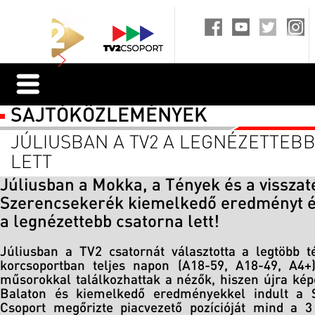
SAJTÓKÖZLEMÉNYEK
JÚLIUSBAN A TV2 A LEGNÉZETTEB
LETT
Júliusban a Mokka, a Tények és a visszat
Szerencsekerék kiemelkedő eredményt ér
a legnézettebb csatorna lett!
Júliusban a TV2 csatornát választotta a legtöbb
korcsoportban teljes napon (A18-59, A18-49, A4+)
műsorokkal találkozhattak a nézők, hiszen újra kép
Balaton és kiemelkedő eredményekkel indult a 
Csoport megőrizte piacvezető pozícióját mind a 3