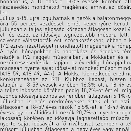
hónapot is, a 10 adás a 18-59 évesek körében át
részesedést mondhatott magáénak, amivel az idősá
lett.
Július 5-től újra izgulhatnak a nézők a balatonmeggy
óra 55 perces kezdéssel ismét képernyőre került
júliusban a teljes lakosság körében átlagosan közel 4
el, és ezzel az idősávja legnézettebb műsora lett
szívesen választották esti szórakozásként, ebben a 
142 ezres nézettséget mondhatott magáénak a hóna
A nyári hónapokban is naprakész és érdekes tém
nézők a TV2 reggeli műsoraiban, a Mokkában és a 
nézői részesedésük alapján, az év eddigi hónapjaiho
magasan nyerte saját idősávját mindkét műsor min
(A18-59, A18-49, A4+). A Mokka kiemelkedő eredmé
konkurenséhez az RTL Klubhoz képest, hiszen á
alapján a 18-59 évesek körében 16,3%-ot, a 18-49 é
a teljes lakosság körében pedig 18,9%-ot ért el, míg
azonos idősávja azonos sorrendben átlagosan 6,1%-ot
Júliusban is erős eredményeket értek el az est
átlagosan a 18-59 éves nézők 15,5%-át, a 18-49 éves
éves vagy annál idősebb nézők 20,7%-át nyerte meg m
lakosság körében az idősávja legnézettebb műsora 
nyerte saját idősávját a fő riválisával szemben a te
műsort júliusban átlagosan a négy éves vagy anná