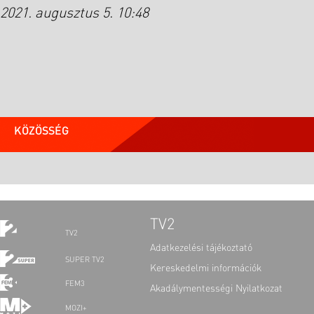
2021. augusztus 5. 10:48
KÖZÖSSÉG
TV2
TV2
Adatkezelési tájékoztató
SUPER TV2
Kereskedelmi információk
FEM3
Akadálymentességi Nyilatkozat
MOZI+