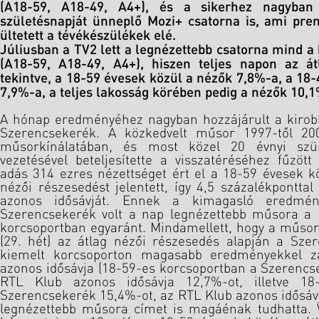
(A18-59, A18-49, A4+), és a sikerhez nagyban 
születésnapját ünneplő Mozi+ csatorna is, ami pre
ültetett a tévékészülékek elé.
Júliusban a TV2 lett a legnézettebb csatorna mind a
(A18-59, A18-49, A4+), hiszen teljes napon az át
tekintve, a 18-59 évesek közül a nézők 7,8%-a, a 18
7,9%-a, a teljes lakosság körében pedig a nézők 10,1
A hónap eredményéhez nagyban hozzájárult a kirobb
Szerencsekerék. A közkedvelt műsor 1997-től 200
műsorkínálatában, és most közel 20 évnyi szü
vezetésével beteljesítette a visszatéréséhez fűzött
adás 314 ezres nézettséget ért el a 18-59 évesek 
nézői részesedést jelentett, így 4,5 százalékpontta
azonos idősávját. Ennek a kimagasló eredmé
Szerencsekerék volt a nap legnézettebb műsora a 
korcsoportban egyaránt. Mindamellett, hogy a műsor
(29. hét) az átlag nézői részesedés alapján a Sz
kiemelt korcsoporton magasabb eredményekkel z
azonos idősávja (18-59-es korcsoportban a Szerencs
RTL Klub azonos idősávja 12,7%-ot, illetve 18
Szerencsekerék 15,4%-ot, az RTL Klub azonos idősávj
legnézettebb műsora címet is magáénak tudhatta. 