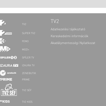
TV2
TV2
Adatkezelési tájékoztató
SUPER TV2
Kereskedelmi információk
FEM3
Akadálymentességi Nyilatkozat
MOZI+
SPÍLER TV
IZAURA TV
ZENEBUTIK
PRIME
TV2 SÉF
TV2 KIDS