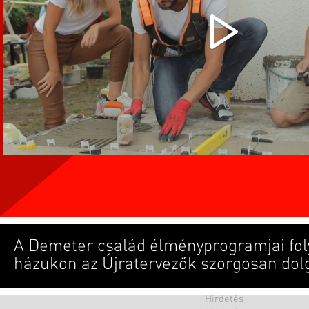
A Demeter család élményprogramjai fol
házukon az Újratervezők szorgosan dol