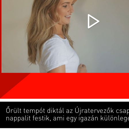
Őrült tempót diktál az Újratervezők csa
nappalit festik, ami egy igazán különlege