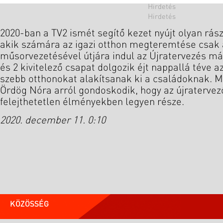
2020-ban a TV2 ismét segítő kezet nyújt olyan rás
akik számára az igazi otthon megteremtése csak
műsorvezetésével útjára indul az Újratervezés má
és 2 kivitelező csapat dolgozik éjt nappallá téve 
szebb otthonokat alakítsanak ki a családoknak. M
Ördög Nóra arról gondoskodik, hogy az újraterve
felejthetetlen élményekben legyen része.
2020. december 11. 0:10
KÖZÖSSÉG