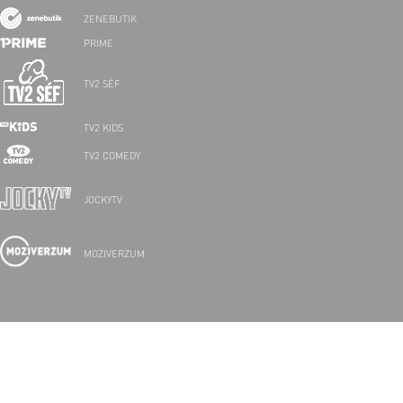
ZENEBUTIK
PRIME
TV2 SÉF
TV2 KIDS
TV2 COMEDY
JOCKYTV
MOZIVERZUM