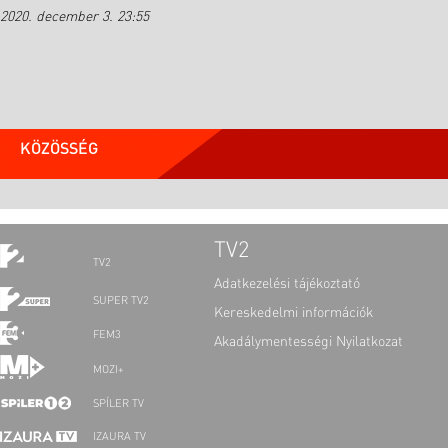
2020. december 3. 23:55
KÖZÖSSÉG
TV2
TV2
Adatkezelési tájékoztató
SUPER TV2
Kereskedelmi információk
FEM3
Akadálymentességi Nyilatkozat
MOZI+
SPÍLER TV
IZAURA TV