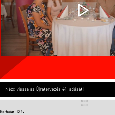
Nézd vissza az Újratervezés 44. adását!
Korhatár: 12 év