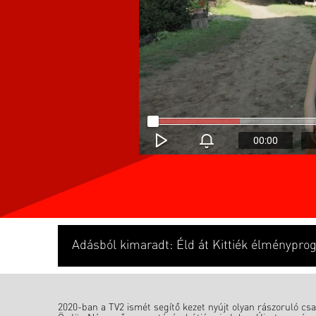
00:00
Adásból kimaradt: Éld át Kittiék élménypr
2020-ban a TV2 ismét segítő kezet nyújt olyan rászoruló c