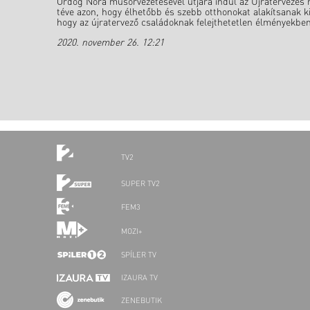
Ördög Nóra műsorvezetésével útjára indul az Újratervezés má
téve azon, hogy élhetőbb és szebb otthonokat alakítsanak k
hogy az újratervező családoknak felejthetetlen élményekben
2020. november 26. 12:21
TV2
SUPER TV2
FEM3
MOZI+
SPÍLER TV
IZAURA TV
ZENEBUTIK