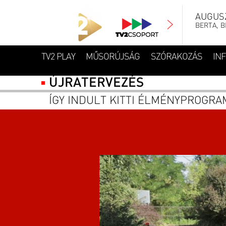
AUGUSZ
BERTA, B
TV2 PLAY
MŰSORÚJSÁG
SZÓRAKOZÁS
IN
ÚJRATERVEZÉS
ÍGY INDULT KITTI ÉLMÉNYPROGRA