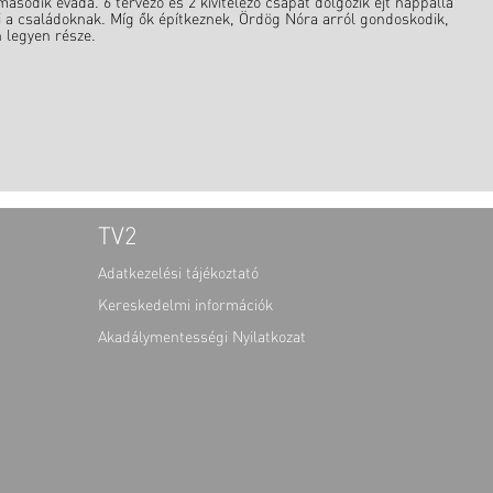
sodik évada. 6 tervező és 2 kivitelező csapat dolgozik éjt nappallá
i a családoknak. Míg ők építkeznek, Ördög Nóra arról gondoskodik,
 legyen része.
TV2
Adatkezelési tájékoztató
Kereskedelmi információk
Akadálymentességi Nyilatkozat