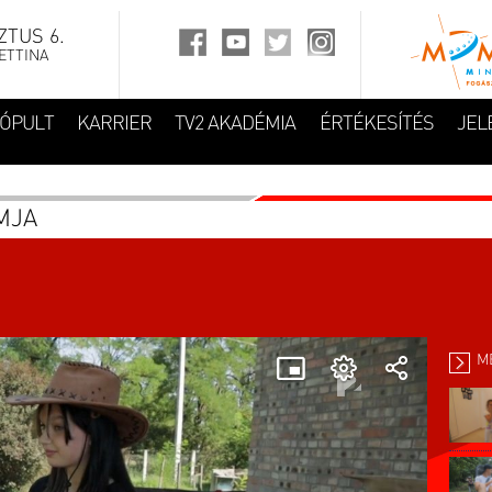
TUS 6.
ETTINA
FÓPULT
KARRIER
TV2 AKADÉMIA
ÉRTÉKESÍTÉS
JEL
MJA
M