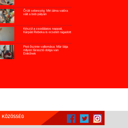
Őrült sebesség: Miri álma valóra
vált a bob pályán
Készül a csodálatos nappali,
Kárpáti Rebeka is ecsetet ragadott
Pisti őszinte vallomása: Már látja
milyen fárasztó dolga van
Enikőnek
KÖZÖSSÉG