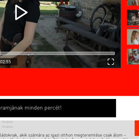
02:55
ogramjának minden percét!
saládoknak, akik számára az igazi otthon megteremtése csak álom –