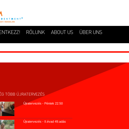
ENTKEZZ!
RÓLUNK
ABOUT US
ÜBER UNS
ÉG TÖBB ÚJRATERVEZÉS
Újratervezés - Péntek 22.50
Újratervezés - II.évad 49.adás