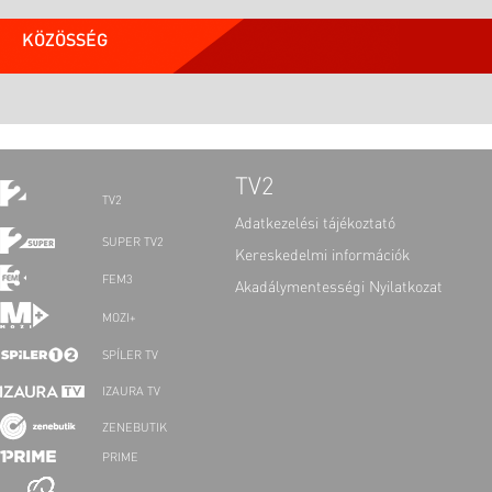
KÖZÖSSÉG
TV2
TV2
Adatkezelési tájékoztató
SUPER TV2
Kereskedelmi információk
FEM3
Akadálymentességi Nyilatkozat
MOZI+
SPÍLER TV
IZAURA TV
ZENEBUTIK
PRIME