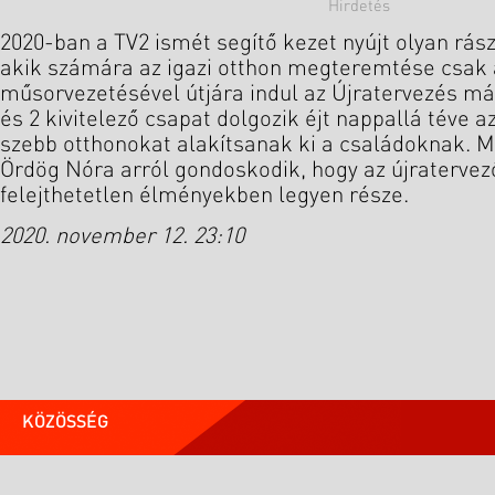
2020-ban a TV2 ismét segítő kezet nyújt olyan rás
akik számára az igazi otthon megteremtése csak
műsorvezetésével útjára indul az Újratervezés má
és 2 kivitelező csapat dolgozik éjt nappallá téve 
szebb otthonokat alakítsanak ki a családoknak. M
Ördög Nóra arról gondoskodik, hogy az újraterve
felejthetetlen élményekben legyen része.
2020. november 12. 23:10
KÖZÖSSÉG