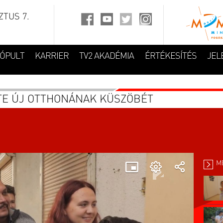
TUS 7.
FÓPULT
KARRIER
TV2 AKADÉMIA
ÉRTÉKESÍTÉS
JEL
TE ÚJ OTTHONÁNAK KÜSZÖBÉT
M