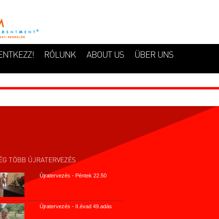
ENTKEZZ!
RÓLUNK
ABOUT US
ÜBER UNS
ÉG TÖBB ÚJRATERVEZÉS
Újratervezés - Péntek 22.50
Újratervezés - II.évad 49.adás