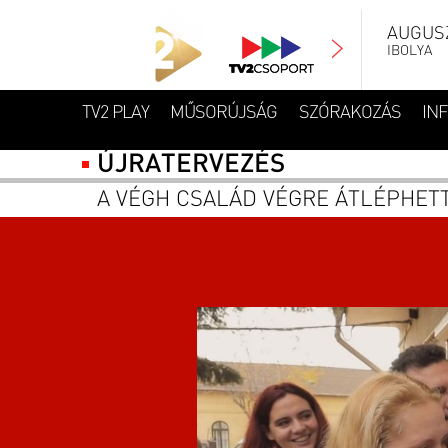
AUGUSZ
IBOLYA
TV2 PLAY
MŰSORÚJSÁG
SZÓRAKOZÁS
IN
ÚJRATERVEZÉS
A VÉGH CSALÁD VÉGRE ÁTLÉPHET