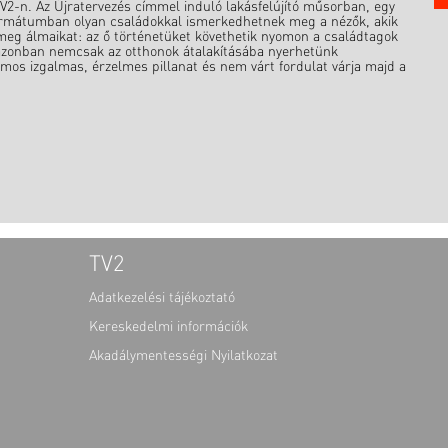
V2-n. Az Újratervezés címmel induló lakásfelújító műsorban, egy
j formátumban olyan családokkal ismerkedhetnek meg a nézők, akik
g álmaikat: az ő történetüket követhetik nyomon a családtagok
azonban nemcsak az otthonok átalakításába nyerhetünk
mos izgalmas, érzelmes pillanat és nem várt fordulat várja majd a
TV2
Adatkezelési tájékoztató
Kereskedelmi információk
Akadálymentességi Nyilatkozat