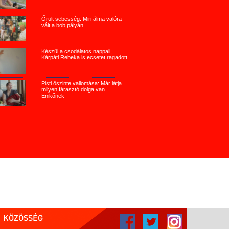
Őrült sebesség: Miri álma valóra
vált a bob pályán
Készül a csodálatos nappali,
Kárpáti Rebeka is ecsetet ragadott
Pisti őszinte vallomása: Már látja
milyen fárasztó dolga van
Enikőnek
KÖZÖSSÉG