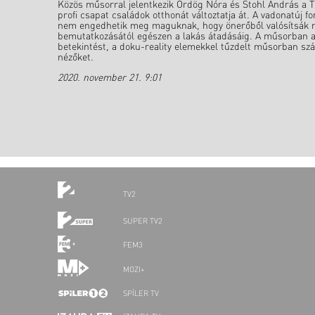
Közös műsorral jelentkezik Ördög Nóra és Stohl András a T
profi csapat családok otthonát változtatja át. A vadonatú
nem engedhetik meg maguknak, hogy önerőből valósítsák me
bemutatkozásától egészen a lakás átadásáig. A műsorban 
betekintést, a doku-reality elemekkel tűzdelt műsorban szá
nézőket.
2020. november 21. 9:01
TV2
SUPER TV2
FEM3
MOZI+
SPÍLER TV