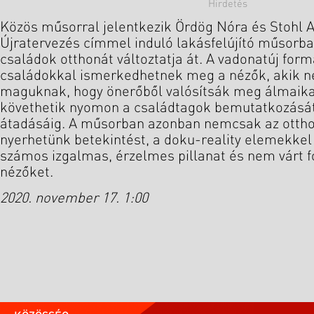
Közös műsorral jelentkezik Ördög Nóra és Stohl A
Újratervezés címmel induló lakásfelújító műsorban
családok otthonát változtatja át. A vadonatúj fo
családokkal ismerkedhetnek meg a nézők, akik 
maguknak, hogy önerőből valósítsák meg álmaikat
követhetik nyomon a családtagok bemutatkozását
átadásáig. A műsorban azonban nemcsak az ottho
nyerhetünk betekintést, a doku-reality elemekke
számos izgalmas, érzelmes pillanat és nem várt f
nézőket.
2020. november 17. 1:00