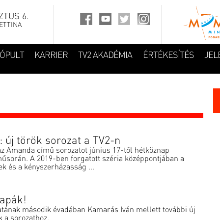
TUS 6.
ETTINA
FÓPULT
KARRIER
TV2 AKADÉMIA
ÉRTÉKESÍTÉS
JEL
: új török sorozat a TV2-n
 az Amanda című sorozatot június 17-től hétköznap
űsorán. A 2019-ben forgatott széria középpontjában a
k és a kényszerházasság ...
aapák!
tának második évadában Kamarás Iván mellett további új
k a sorozathoz.