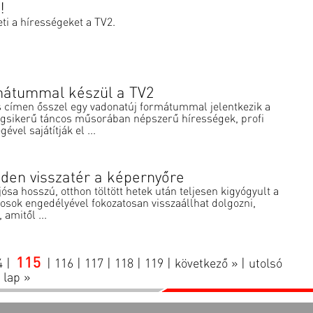
!
eti a hírességeket a TV2.
rmátummal készül a TV2
s címen ősszel egy vadonatúj formátummal jelentkezik a
ágsikerű táncos műsorában népszerű hírességek, profi
ével sajátítják el ...
dden visszatér a képernyőre
jósa hosszú, otthon töltött hetek után teljesen kigyógyult a
osok engedélyével fokozatosan visszaállhat dolgozni,
 amitől ...
115
4
|
|
116
|
117
|
118
|
119
|
következő »
|
utolsó
lap »