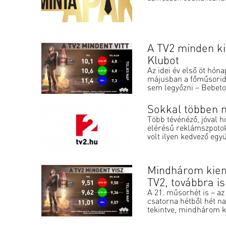
A TV2 minden ki
Klubot
Az idei év első öt hóna
májusban a főműsoridő
sem legyőzni – Bebeton
Sokkal többen n
Több tévénéző, jóval h
elérésű reklámszpoto
volt ilyen kedvező együt
Mindhárom kiem
TV2, továbbra is
A 21. műsorhét is – az
csatorna hétből hét n
tekintve, mindhárom k