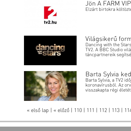
Jön A FARM VIP
Elzárt birtokra költözt
Világsikerű fo
Dancing with the Star
TV2. A BBC Studio vil
táncpartnereik segítség
Barta Sylvia ke
Barta Sylvia, a TV2 idő
koronavírusból. Az orv
visszakapta régi életét,
« első lap
|
« előző
|
110
|
111
|
112
|
113
|
11