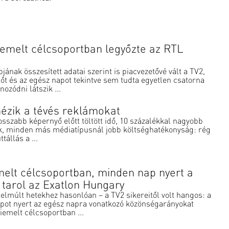
emelt célcsoportban legyőzte az RTL
pjának összesített adatai szerint is piacvezetővé vált a TV2,
t és az egész napot tekintve sem tudta egyetlen csatorna
ozódni látszik ...
ézik a tévés reklámokat
osszabb képernyő előtt töltött idő, 10 százalékkal nagyobb
k, minden más médiatípusnál jobb költséghatékonyság: rég
tállás a ...
elt célcsoportban, minden nap nyert a
 tarol az Exatlon Hungary
 elmúlt hetekhez hasonlóan – a TV2 sikereitől volt hangos: a
apot nyert az egész napra vonatkozó közönségarányokat
iemelt célcsoportban ...