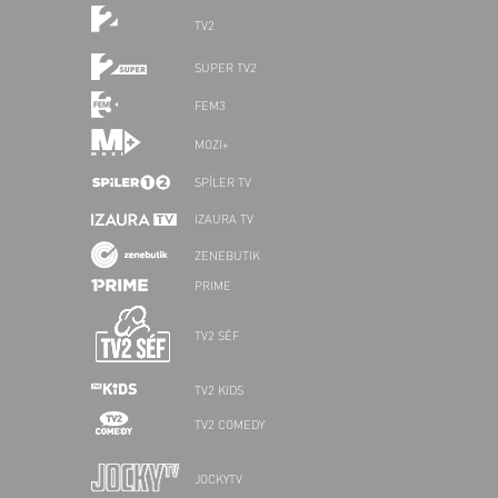
TV2
SUPER TV2
FEM3
MOZI+
SPÍLER TV
IZAURA TV
ZENEBUTIK
PRIME
TV2 SÉF
TV2 KIDS
TV2 COMEDY
JOCKYTV