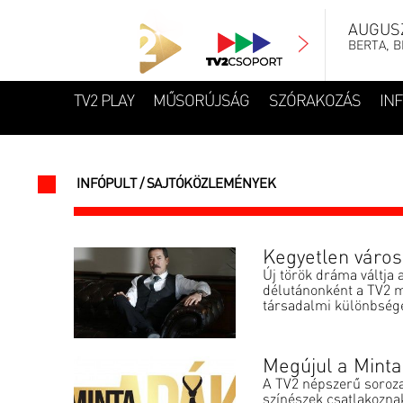
AUGUSZ
BERTA, B
TV2 PLAY
MŰSORÚJSÁG
SZÓRAKOZÁS
IN
INFÓPULT / SAJTÓKÖZLEMÉNYEK
Kegyetlen város
Új török dráma váltja
délutánonként a TV2 m
társadalmi különbsége
Megújul a Mint
A TV2 népszerű soroza
színészek csatlakozna