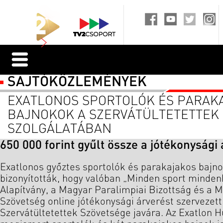
SAJTÓKÖZLEMÉNYEK
EXATLONOS SPORTOLÓK ÉS PARAK
BAJNOKOK A SZERVÁTÜLTETETTEK
SZOLGÁLATÁBAN
650 000 forint gyűlt össze a jótékonysági
Exatlonos győztes sportolók és parakajakos bajn
bizonyították, hogy valóban „Minden sport mindenki
Alapítvány, a Magyar Paralimpiai Bizottság és a
Szövetség online jótékonysági árverést szervezet
Szervátültetettek Szövetsége javára. Az Exatlon