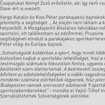
Csapatukat Kempf Zozó erősítette, aki így nem cs
Dave-ért is evezett.
Varga Katalin és Kiss Péter parakajakos bajnokok 
jelentette a segítséget. „ Az elején nem láttam a k
helyzetből. A Mozgásjavító Általános Iskolában v
sportolni, ott találkoztam az edzőmmel, Pruzsina 
segítségével elindult a parakajakos sportkarrier
Péter világ-és Európa-bajnok.
„Szövetségünk küldetése a sport, hogy minél több
biztosítani tudjuk a sportolási lehetőséget, hisz a
testmozgás számukra fokozottan fontos, ugyanis 
beültetett szerv élettartamát. A beérkezett össze
bővíteni az edzéslehetőségeket a vidéki nagyváros
mindenki számára elérhetőek legyenek, hisz jelen
Budapesten vannak szervezett edzéseink 9 sportá
sportszakemberekkel”
– mondta el Vajtó-Tilhof I
Szervátültetettek Szövetségének alelnöke.