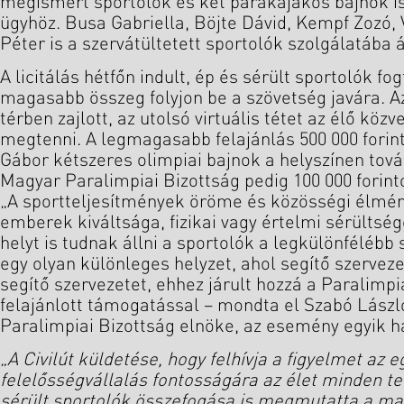
megismert sportolók és két parakajakos bajnok is
ügyhöz. Busa Gabriella, Böjte Dávid, Kempf Zozó, 
Péter is a szervátültetett sportolók szolgálatába á
A licitálás hétfőn indult, ép és sérült sportolók f
magasabb összeg folyjon be a szövetség javára. Az
térben zajlott, az utolsó virtuális tétet az élő közve
megtenni. A legmagasabb felajánlás 500 000 forint
Gábor kétszeres olimpiai bajnok a helyszínen továb
Magyar Paralimpiai Bizottság pedig 100 000 forint
„A sportteljesítmények öröme és közösségi élmé
emberek kiváltsága, fizikai vagy értelmi sérültségg
helyt is tudnak állni a sportolók a legkülönféléb
egy olyan különleges helyzet, ahol segítő szerve
segítő szervezetet, ehhez járult hozzá a Paralimpia
felajánlott támogatással – mondta el Szabó Lászl
Paralimpiai Bizottság elnöke, az esemény egyik h
„A Civilút küldetése, hogy felhívja a figyelmet az 
felelősségvállalás fontosságára az élet minden te
sérült sportolók összefogása is megmutatta a mai