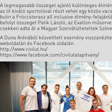
A legmagasabb összeget ajánló különleges élmén
az öt kiváló sportolóval részt vehet egy közös vac
bulin a Fröccsterasz all inclusive élmény-felajánlá
befolyt összeget Palik László, az Exatlon műsorve
csekken adta át a Magyar Szervátültetettek Szöv
A Duna Arénából közvetített esemény visszanézhető
weboldalán és Facebook oldalán.
http://www.civilut.hu/
https://www.facebook.com/civilutalapitvany/