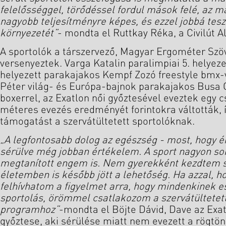
felelősséggel, törődéssel fordul mások felé, az m
nagyobb teljesítményre képes, és ezzel jobbá tes
környezetét”
- mondta el Ruttkay Réka, a Civilút A
A sportolók a társzervező, Magyar Ergométer Szö
versenyeztek. Varga Katalin paralimpiai 5. helyezett
helyezett parakajakos Kempf Zozó freestyle bmx-v
Péter világ- és Európa-bajnok parakajakos Busa G
boxerrel, az Exatlon női győztesével eveztek egy 
méteres evezés eredményét forintokra váltották, 
támogatást a szervátültetett sportolóknak.
„A legfontosabb dolog az egészség - most, hogy é
sérülve még jobban értékelem. A sport nagyon so
megtanított engem is. Nem gyerekként kezdtem sp
életemben is később jött a lehetőség. Ha azzal, ho
felhívhatom a figyelmet arra, hogy mindenkinek es
sportolás, örömmel csatlakozom a szervátültetett
programhoz”
-mondta el Böjte Dávid, Dave az Exat
győztese, aki sérülése miatt nem evezett a rögtö