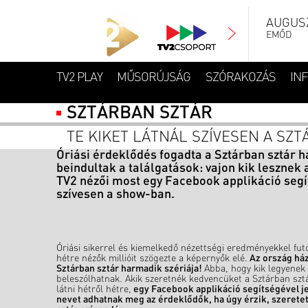
AUGUSZ
EMŐD
TV2 PLAY
MŰSORÚJSÁG
SZÓRAKOZÁS
IN
SZTÁRBAN SZTÁR
TE KIKET LÁTNÁL SZÍVESEN A SZ
Óriási érdeklődés fogadta a Sztárban sztár h
beindultak a találgatások: vajon kik leszne
TV2 nézői most egy Facebook applikáció segít
szívesen a show-ban.
Óriási sikerrel és kiemelkedő nézettségi eredményekkel fut
hétre nézők millióit szögezte a képernyők elé.
Az ország házi
Sztárban sztár harmadik szériája!
Abba, hogy kik legyenek 
beleszólhatnak. Akik szeretnék kedvencüket a Sztárban szt
látni hétről hétre,
egy Facebook applikáció segítségével je
nevet adhatnak meg az érdeklődők, ha úgy érzik, szeretet