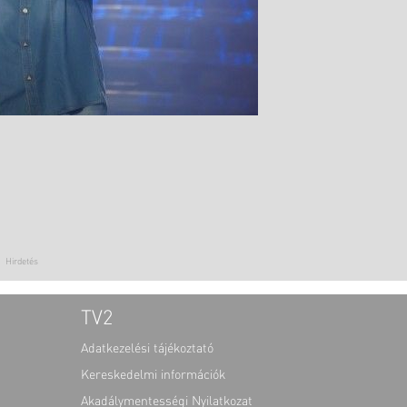
TV2
Adatkezelési tájékoztató
Kereskedelmi információk
Akadálymentességi Nyilatkozat