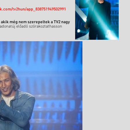
ok.com/tv2hun/app_838751949502991
, akik még nem szerepeltek a TV2 nagy
 vadonatúj előadó szórakoztathasson