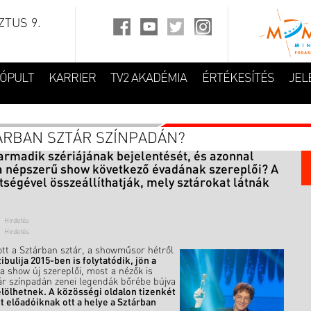
TUS 9.
FÓPULT
KARRIER
TV2 AKADÉMIA
ÉRTÉKESÍTÉS
JEL
TÁRBAN SZTÁR SZÍNPADÁN?
armadik szériájának bejelentését, és azonnal
k a népszerű show következő évadának szereplői? A
ségével összeállíthatják, mely sztárokat látnák
ott a Sztárban sztár, a showműsor hétről
bulija 2015-ben is folytatódik, jön a
a show új szereplői, most a nézők is
ár színpadán zenei legendák bőrébe bújva
lölhetnek. A közösségi oldalon tizenkét
t előadóiknak ott a helye a Sztárban