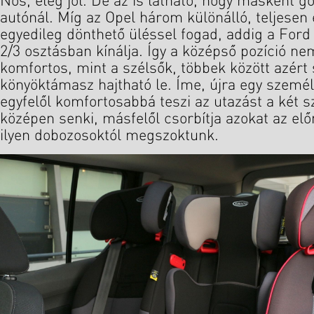
Nos, elég jól. De az is látható, hogy másként go
autónál. Míg az Opel három különálló, teljesen
egyedileg dönthető üléssel fogad, addig a Ford
2/3 osztásban kínálja. Így a középső pozíció ne
komfortos, mint a szélsők, többek között azért
könyöktámasz hajtható le. Íme, újra egy személ
egyfelől komfortosabbá teszi az utazást a két s
középen senki, másfelől csorbítja azokat az el
ilyen dobozosoktól megszoktunk.