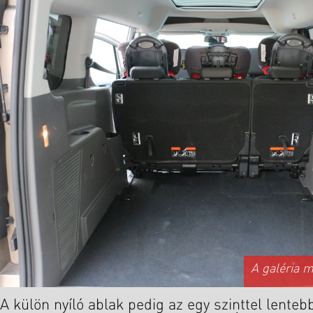
A galéria 
A külön nyíló ablak pedig az egy szinttel lenteb