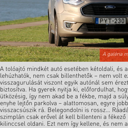
A galéria 
A tolóajtó mindkét autó esetében kétoldali, és
lehúzhatók, nem csak billenthetők – nem volt ez
visszagurulását viszont egyik autónál sem ére
biztosítva. Ha gyerek nyitja ki, előfordulhat, h
ütközésig, így nem akad be a fékbe, majd a súl
enyhe lejtőn parkolva – alattomosan, egyre job
visszacsúszik rá. Belegondolni is rossz… Ráad
szimplán csak erővel át kell billenteni a fékez
kilinccsel oldani. Ezt nem így kellene, és nem a