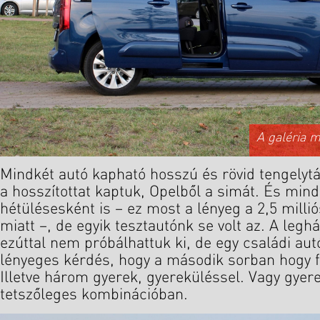
A galéria 
Mindkét autó kapható hosszú és rövid tengelytá
a hosszítottat kaptuk, Opelből a simát. És min
hétülésesként is – ez most a lényeg a 2,5 milli
miatt –, de egyik tesztautónk se volt az. A legh
ezúttal nem próbálhattuk ki, de egy családi aut
lényeges kérdés, hogy a második sorban hogy 
Illetve három gyerek, gyereküléssel. Vagy gyerek
tetszőleges kombinációban.