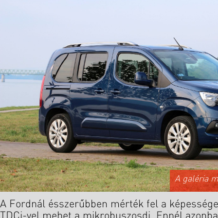
A galéria 
A Fordnál ésszerűbben mérték fel a képességek
TDCi-vel mehet a mikrobuszosdi. Ennél azonba