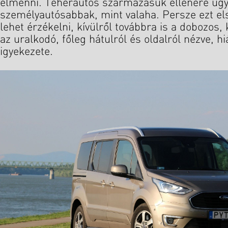
elmenni. Teherautós származásuk ellenére ugy
személyautósabbak, mint valaha. Persze ezt el
lehet érzékelni, kívülről továbbra is a dobozos,
az uralkodó, főleg hátulról és oldalról nézve, 
igyekezete.