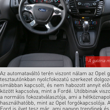
A galéria 
Az automataváltó terén viszont nálam az Opel g
tesztautónkban nyolcfokozatú szerkezet dolgozo
simábban kapcsolt, és nem habozott annyit el
között kapcsolva, mint a Fordé. Utóbbinak vi
a normális fokozatválasztója, ami a hétköznap
használhatóbb, mint az Opel forgókapcsolója. A
Ford is ilyet tesz már, ami nagyon trendinek é