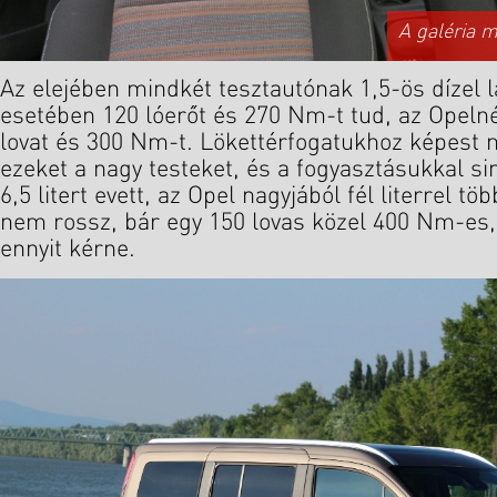
A galéria 
Az elejében mindkét tesztautónak 1,5-ös dízel l
esetében 120 lóerőt és 270 Nm-t tud, az Opelnél
lovat és 300 Nm-t. Lökettérfogatukhoz képest m
ezeket a nagy testeket, és a fogyasztásukkal si
6,5 litert evett, az Opel nagyjából fél literrel 
nem rossz, bár egy 150 lovas közel 400 Nm-es, 
ennyit kérne.