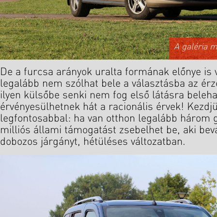
A galéria 
De a furcsa arányok uralta formának előnye is v
legalább nem szólhat bele a választásba az érz
ilyen külsőbe senki nem fog első látásra beleha
érvényesülhetnek hát a racionális érvek! Kezdj
legfontosabbal: ha van otthon legalább három g
milliós állami támogatást zsebelhet be, aki bevá
dobozos járgányt, hétüléses változatban.