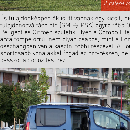
A galéria 
És tulajdonképpen ők is itt vannak egy kicsit, h
tulajdonosváltása óta (GM > PSA) egyre több O
Peugeot és Citroen születik. Ilyen a Combo Lif
arca tömpe orrú, nem olyan csábos, mint a For
összhangban van a kasztni többi részével. A T
sportosabb vonalakkal fogad az orr-részen, d
passzol a doboz testhez.