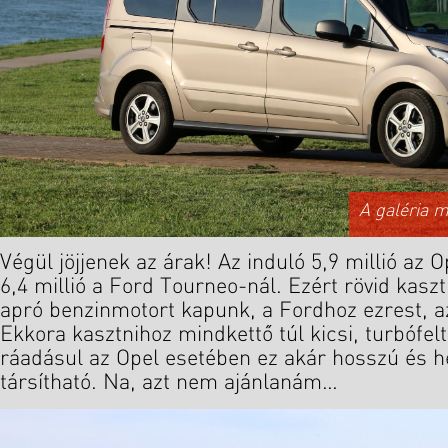
A galéria 
Végül jöjjenek az árak! Az induló 5,9 millió az
6,4 millió a Ford Tourneo-nál. Ezért rövid kasz
apró benzinmotort kapunk, a Fordhoz ezrest, a
Ekkora kasztnihoz mindkettő túl kicsi, turbófelt
ráadásul az Opel esetében ez akár hosszú és hé
társítható. Na, azt nem ajánlanám…