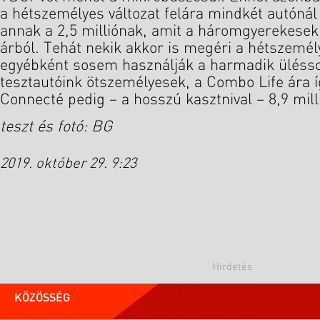
a hétszemélyes változat felára mindkét autónál
annak a 2,5 milliónak, amit a háromgyerekesek
árból. Tehát nekik akkor is megéri a hétszemél
egyébként sosem használják a harmadik ülésso
tesztautóink ötszemélyesek, a Combo Life ára íg
Connecté pedig – a hosszú kasztnival – 8,9 milli
teszt és fotó: BG
2019. október 29. 9:23
KÖZÖSSÉG