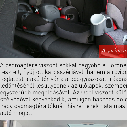
A galéria 
A csomagtere viszont sokkal nagyobb a Fordnak
tesztelt, nyújtott karosszériával, hanem a rövid
téglatest alakú tér várja a poggyászokat, ráadá
ledöntésénél lesüllyednek az ülőlapok, szemb
egyszerűbb megoldásával. Az Opel viszont külö
szélvédővel kedveskedik, ami igen hasznos dol
nagy csomagtérajtóknál, hiszen ezek hatalmas 
autó mögött.