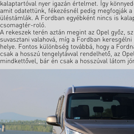
kalaptartóval nyer igazán értelmet. Így könnyedé
amit odatettünk, fékezésnél pedig megfogják a
üléstámlák. A Fordban egyébként nincs is kala
csomagtér-roló.
A rekeszek terén aztán megint az Opel győz, szi
suvasztani valahová, míg a Fordban keresgélni 
helye. Fontos különbség továbbá, hogy a Fordná
csak a hosszú tengelytávval rendelhető, az Opel
mindkettővel, bár én csak a hosszúval látom jó