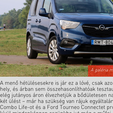
A galéria 
A menő hétülésesekre is jár ez a lóvé, csak az
hely, és árban sem összehasonlíthatóak tesztaut
elég jutányos áron élvezhetjük a bődületesen na
két ülést – már ha szükség van rájuk egyáltalán
Combo Life-ot és a Ford Tourneo Connectet prób