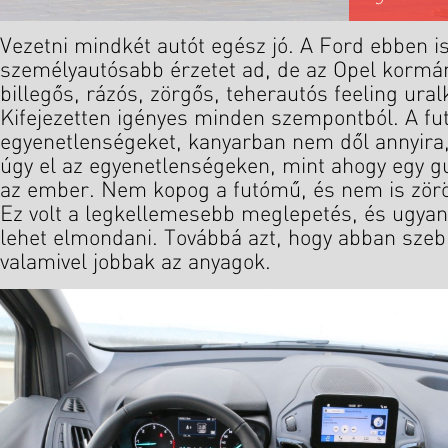
Vezetni mindkét autót egész jó. A Ford ebben is
személyautósabb érzetet ad, de az Opel korm
billegős, rázós, zörgős, teherautós feeling ural
Kifejezetten igényes minden szempontból. A fut
egyenetlenségeket, kanyarban nem dől annyira,
úgy el az egyenetlenségeken, mint ahogy egy gu
az ember. Nem kopog a futómű, és nem is zör
Ez volt a legkellemesebb meglepetés, és ugyane
lehet elmondani. Továbbá azt, hogy abban szebb
valamivel jobbak az anyagok.