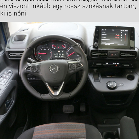
én viszont inkább egy rossz szokásnak tartom, 
ki is nőni.