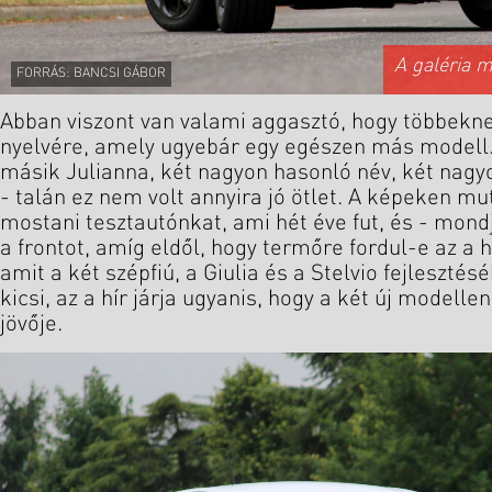
A galéria 
FORRÁS: BANCSI GÁBOR
Abban viszont van valami aggasztó, hogy többeknek
nyelvére, amely ugyebár egy egészen más modell. 
másik Julianna, két nagyon hasonló név, két nag
- talán ez nem volt annyira jó ötlet. A képeken mu
mostani tesztautónkat, ami hét éve fut, és - mondj
a frontot, amíg eldől, hogy termőre fordul-e az a
amit a két szépfiú, a Giulia és a Stelvio fejlesztés
kicsi, az a hír járja ugyanis, hogy a két új modell
jövője.