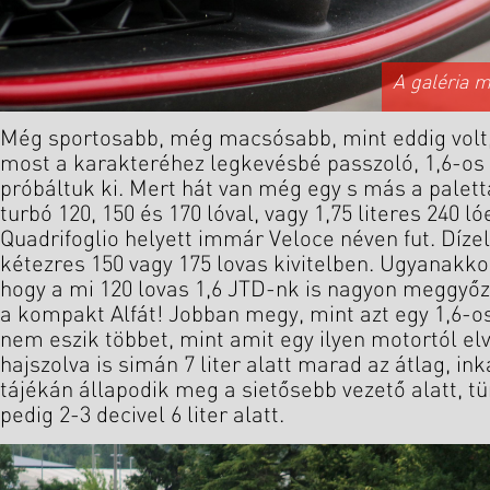
A galéria 
Még sportosabb, még macsósabb, mint eddig volt,
most a karakteréhez legkevésbé passzoló, 1,6-os
próbáltuk ki. Mert hát van még egy s más a palett
turbó 120, 150 és 170 lóval, vagy 1,75 literes 240 l
Quadrifoglio helyett immár Veloce néven fut. Dízel
kétezres 150 vagy 175 lovas kivitelben. Ugyanakko
hogy a mi 120 lovas 1,6 JTD-nk is nagyon meggyőz
a kompakt Alfát! Jobban megy, mint azt egy 1,6-os 
nem eszik többet, mint amit egy ilyen motortól e
hajszolva is simán 7 liter alatt marad az átlag, ink
tájékán állapodik meg a sietősebb vezető alatt, t
pedig 2-3 decivel 6 liter alatt.