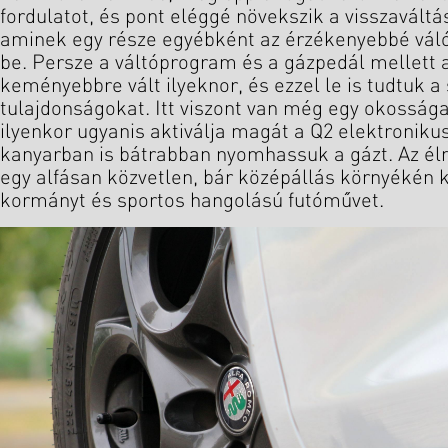
fordulatot, és pont eléggé növekszik a visszaváltá
aminek egy része egyébként az érzékenyebbé vál
be. Persze a váltóprogram és a gázpedál mellett 
keményebbre vált ilyeknor, és ezzel le is tudtuk 
tulajdonságokat. Itt viszont van még egy okossá
ilyenkor ugyanis aktiválja magát a Q2 elektronikus
kanyarban is bátrabban nyomhassuk a gázt. Az 
egy alfásan közvetlen, bár középállás környékén k
kormányt és sportos hangolású futóművet.