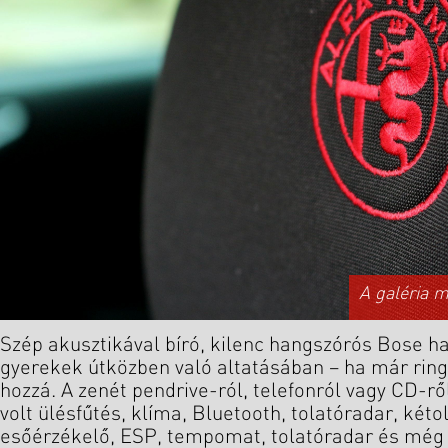
A galéria 
Szép akusztikával bíró, kilenc hangszórós Bose ha
gyerekek útközben való altatásában – ha már rin
hozzá. A zenét pendrive-ról, telefonról vagy CD-rő
volt ülésfűtés, klíma, Bluetooth, tolatóradar, két
esőérzékelő, ESP, tempomat, tolatóradar és még