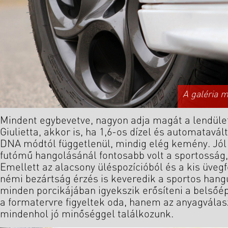
A galéria 
Mindent egybevetve, nagyon adja magát a lendüle
Giulietta, akkor is, ha 1,6-os dízel és automatavál
DNA módtól függetlenül, mindig elég kemény. Jól 
futómű hangolásánál fontosabb volt a sportosság,
Emellett az alacsony üléspozícióból és a kis üveg
némi bezártság érzés is keveredik a sportos hang
minden porcikájában igyekszik erősíteni a belsőé
a formatervre figyeltek oda, hanem az anyagválasz
mindenhol jó minőséggel találkozunk.