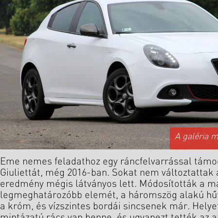
A galéria 
Eme nemes feladathoz egy ráncfelvarrással tám
Giuliettát, még 2016-ban. Sokat nem változtattak 
eredmény mégis látványos lett. Módosították a m
legmeghatározóbb elemét, a háromszög alakú hűtő
a króm, és vízszintes bordái sincsenek már. Hely
mintázatú rács van benne, és ugyanezt tették az a