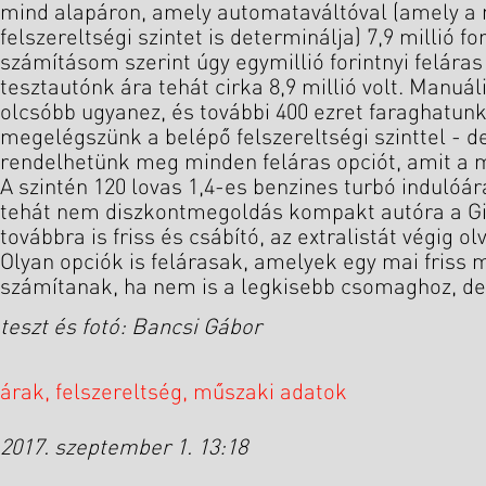
mind alapáron, amely automataváltóval (amely 
felszereltségi szintet is determinálja) 7,9 millió for
számításom szerint úgy egymillió forintnyi feláras
tesztautónk ára tehát cirka 8,9 millió volt. Manuál
olcsóbb ugyanez, és további 400 ezret faraghatunk
megelégszünk a belépő felszereltségi szinttel - d
rendelhetünk meg minden feláras opciót, amit 
A szintén 120 lovas 1,4-es benzines turbó indulóára 
tehát nem diszkontmegoldás kompakt autóra a Giu
továbbra is friss és csábító, az extralistát végig ol
Olyan opciók is felárasak, amelyek egy mai friss
számítanak, ha nem is a legkisebb csomaghoz, de
teszt és fotó: Bancsi Gábor
árak, felszereltség, műszaki adatok
2017. szeptember 1. 13:18