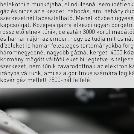
belekötni a munkájába, elindulásnál sem idétlenke
gáz és nincs az a kezdeti habozás, ami néhány du
szerkezetnél tapasztalható. Menet közben ügyese
kapcsolgat. Közepes gázra elkezdi ugyan pörgetni 
rossz előjelnek tűnik, de aztán 3000 körül magától 
és hamar rájön az ember, hogy ez tudja mit csinál.
dízeleket is hamar felesleges tartományokba forga
háromnegyednél nagyobb gáznál kergeti 4000 köze
kormány mögött váltófüleket billegtetve is teljese
szerkezet, nem tűnik zavarodottnak az elektronik
irányba váltunk, ami az algoritmus számára logiká
kövér gáz mellett 2500-nál felfelé.