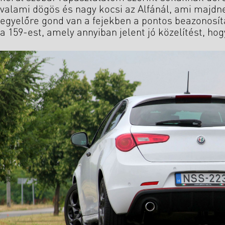
valami dögös és nagy kocsi az Alfánál, ami majdne
egyelőre gond van a fejekben a pontos beazonosítá
a 159-est, amely annyiban jelent jó közelítést, hogy