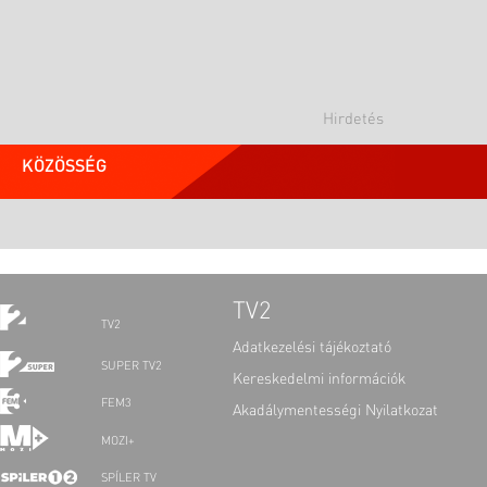
KÖZÖSSÉG
TV2
TV2
Adatkezelési tájékoztató
SUPER TV2
Kereskedelmi információk
FEM3
Akadálymentességi Nyilatkozat
MOZI+
SPÍLER TV