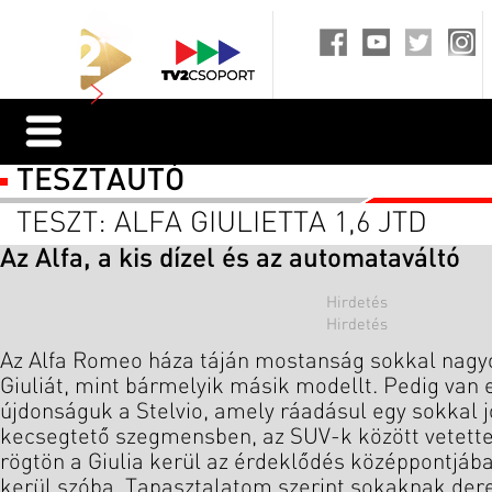
TESZTAUTÓ
TESZT: ALFA GIULIETTA 1,6 JTD
Az Alfa, a kis dízel és az automataváltó
Az Alfa Romeo háza táján mostanság sokkal nagy
Giuliát, mint bármelyik másik modellt. Pedig van 
újdonságuk a Stelvio, amely ráadásul egy sokkal 
kecsegtető szegmensben, az SUV-k között vetette
rögtön a Giulia kerül az érdeklődés középpontjáb
kerül szóba. Tapasztalatom szerint sokaknak der