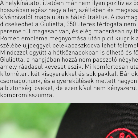
A helykínálatot illetően már nem ilyen pozitív az 
hosszában egész nagy a tér, széltében és magas
kívánnivalót maga után a hátsó traktus. A csomag
dicsekedhet a Giulietta, 350 literes térfogata nem 
pereme túl magasan van, és elég macerásan nyitha
Romeo embléma megnyomása után picit kiugrik a 
szélébe ujjbeggyel belekapaszkodva lehet felemel
Mindezzel együtt a hétköznapokban is élhető és fő
Giulietta, a hangjában hozzá nem passzoló négyhen
amely ráadásul keveset eszik. Mi komfortosan uta
kilométert két kisgyerekkel és sok pakkal. Bár ok
csomagolnunk, és a gyerekülések mellett nagyon 
a biztonsági öveket, de ezen kívül nem kényszerü
kompromisszumra.