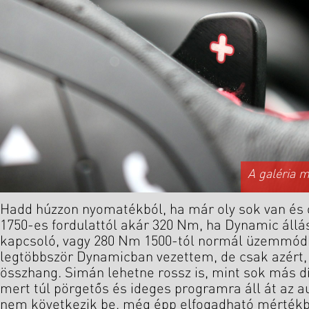
A galéria 
Hadd húzzon nyomatékból, ha már oly sok van és o
1750-es fordulattól akár 320 Nm, ha Dynamic áll
kapcsoló, vagy 280 Nm 1500-tól normál üzemmódb
legtöbbször Dynamicban vezettem, de csak azért, m
összhang. Simán lehetne rossz is, mint sok más d
mert túl pörgetős és ideges programra áll át az au
nem következik be, még épp elfogadható mértékbe