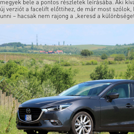
megyek bele a pontos részletek leírásába. Aki kív
új verziót a facelift előttihez, de már most szólo
unni – hacsak nem rajong a „keresd a különbséget