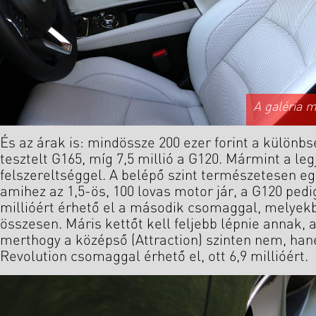
A galéria 
És az árak is: mindössze 200 ezer forint a különbség
tesztelt G165, míg 7,5 millió a G120. Mármint a le
felszereltséggel. A belépő szint természetesen eg
amihez az 1,5-ös, 100 lovas motor jár, a G120 pedi
millióért érhető el a második csomaggal, melyek
összesen. Máris kettőt kell feljebb lépnie annak, 
merthogy a középső (Attraction) szinten nem, h
Revolution csomaggal érhető el, ott 6,9 millióért.