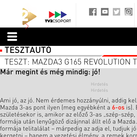
TESZTAUTÓ
TESZT: MAZDA3 G165 REVOLUTION 
Már megint és még mindig: jó!
Ami jó, az jó. Nem érdemes hozzányúlni, addig kel
Mazda 3-as pont ilyen (meg egyébként a
6-os
is).
születésekor is, amikor az előző 3-as „szép-szép, 
formája után lenyűgöző dizájnnal állt elő a Mazd
formája telitalálat – márpedig az adja el, tudjuk jó
kergetni – hanem a vezetési élmény, a remek korm