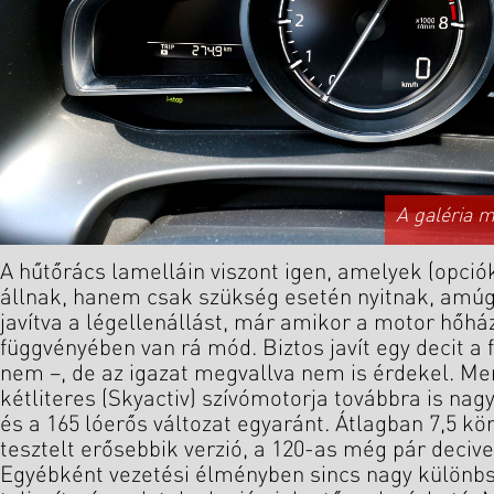
A galéria 
A hűtőrács lamelláin viszont igen, amelyek (opci
állnak, hanem csak szükség esetén nyitnak, amúgy
javítva a légellenállást, már amikor a motor hőh
függvényében van rá mód. Biztos javít egy decit a
nem –, de az igazat megvallva nem is érdekel. M
kétliteres (Skyactiv) szívómotorja továbbra is nagy
és a 165 lóerős változat egyaránt. Átlagban 7,5 körü
tesztelt erősebbik verzió, a 120-as még pár decivel
Egyébként vezetési élményben sincs nagy különbs