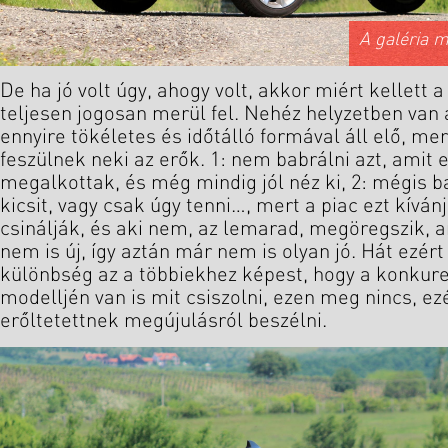
A galéria 
De ha jó volt úgy, ahogy volt, akkor miért kellett a
teljesen jogosan merül fel. Nehéz helyzetben van 
ennyire tökéletes és időtálló formával áll elő, mer
feszülnek neki az erők. 1: nem babrálni azt, amit
megalkottak, és még mindig jól néz ki, 2: mégis b
kicsit, vagy csak úgy tenni…, mert a piac ezt kíván
csinálják, és aki nem, az lemarad, megöregszik, 
nem is új, így aztán már nem is olyan jó. Hát ezért k
különbség az a többiekhez képest, hogy a konkure
modelljén van is mit csiszolni, ezen meg nincs, ez
erőltetettnek megújulásról beszélni.