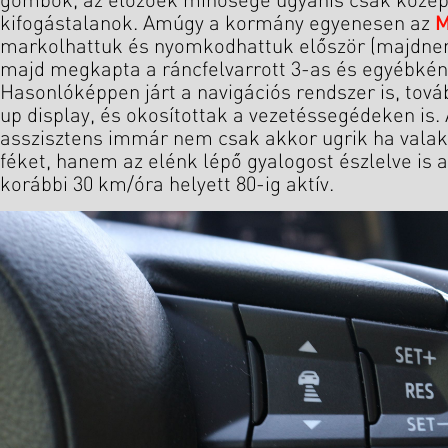
gombok, az előzőek minősége ugyanis csak közepe
kifogástalanok. Amúgy a kormány egyenesen az
M
markolhattuk és nyomkodhattuk először (majdnem
majd megkapta a ráncfelvarrott 3-as és egyébként
Hasonlóképpen járt a navigációs rendszer is, tová
up display, és okosítottak a vezetéssegédeken is.
asszisztens immár nem csak akkor ugrik ha valaki
féket, hanem az elénk lépő gyalogost észlelve is a
korábbi 30 km/óra helyett 80-ig aktív.