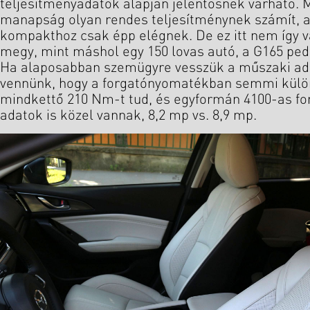
teljesítményadatok alapján jelentősnek várható. M
manapság olyan rendes teljesítménynek számít, a
kompakthoz csak épp elégnek. De ez itt nem így va
megy, mint máshol egy 150 lovas autó, a G165 pedi
Ha alaposabban szemügyre vesszük a műszaki ada
vennünk, hogy a forgatónyomatékban semmi külö
mindkettő 210 Nm-t tud, és egyformán 4100-as for
adatok is közel vannak, 8,2 mp vs. 8,9 mp.