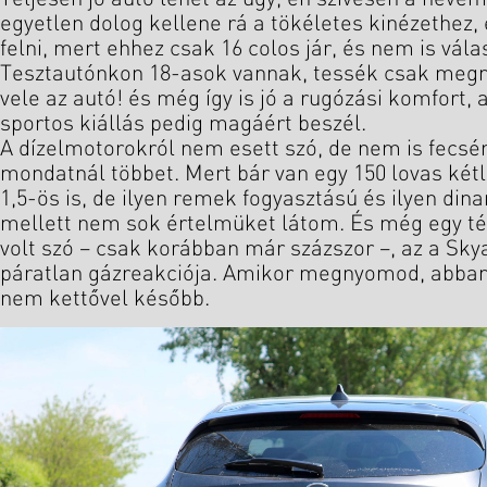
egyetlen dolog kellene rá a tökéletes kinézethez
felni, mert ehhez csak 16 colos jár, és nem is vál
Tesztautónkon 18-asok vannak, tessék csak megnéz
vele az autó! és még így is jó a rugózási komfort, 
sportos kiállás pedig magáért beszél.
A dízelmotorokról nem esett szó, de nem is fecsér
mondatnál többet. Mert bár van egy 150 lovas kétl
1,5-ös is, de ilyen remek fogyasztású és ilyen di
mellett nem sok értelmüket látom. És még egy 
volt szó – csak korábban már százszor –, az a Sky
páratlan gázreakciója. Amikor megnyomod, abban 
nem kettővel később.