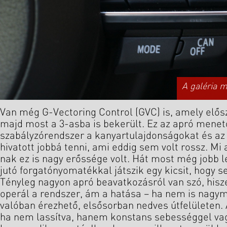
A galéria 
Van még G-Vectoring Control (GVC) is, amely előszö
majd most a 3-asba is bekerült. Ez az apró mene
szabályzórendszer a kanyartulajdonságokat és az 
hivatott jobbá tenni, ami eddig sem volt rossz. M
nak ez is nagy erőssége volt. Hát most még jobb l
jutó forgatónyomatékkal játszik egy kicsit, hogy se
Tényleg nagyon apró beavatkozásról van szó, hisz
operál a rendszer, ám a hatása – ha nem is nagy
valóban érezhető, elsősorban nedves útfelületen
ha nem lassítva, hanem konstans sebességgel vag