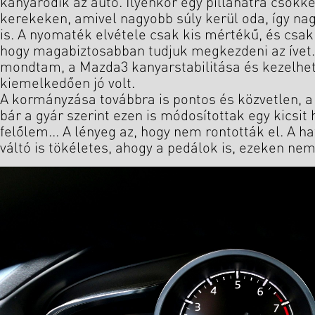
kanyarodik az autó. Ilyenkor egy pillanatra csökke
kerekeken, amivel nagyobb súly kerül oda, így na
is. A nyomaték elvétele csak kis mértékű, és csak a
hogy magabiztosabban tudjuk megkezdeni az ívet.
mondtam, a Mazda3 kanyarstabilitása és kezelhet
kiemelkedően jó volt.
A kormányzása továbbra is pontos és közvetlen, a
bár a gyár szerint ezen is módosítottak egy kicsit
felőlem... A lényeg az, hogy nem rontották el. A 
váltó is tökéletes, ahogy a pedálok is, ezeken ne