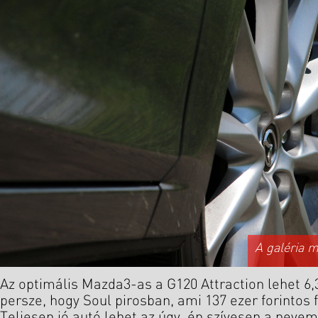
A galéria 
Az optimális Mazda3-as a G120 Attraction lehet 6,3
persze, hogy Soul pirosban, ami 137 ezer forintos 
Teljesen jó autó lehet az úgy, én szívesen a nev