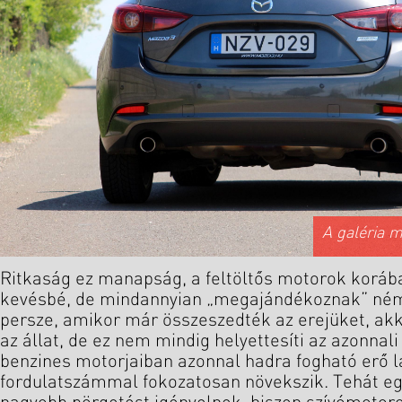
A galéria 
Ritkaság ez manapság, a feltöltős motorok koráb
kevésbé, de mindannyian „megajándékoznak” némi
persze, amikor már összeszedték az erejüket, ak
az állat, de ez nem mindig helyettesíti az azonnal
benzines motorjaiban azonnal hadra fogható erő l
fordulatszámmal fokozatosan növekszik. Tehát e