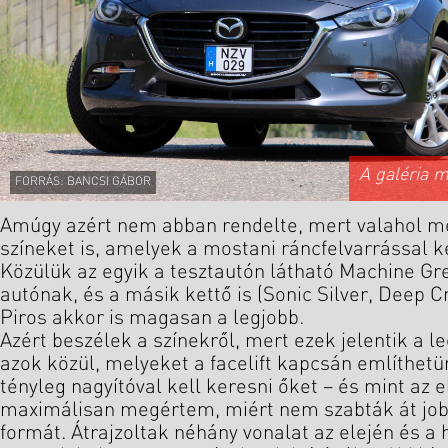
A galéria 
FORRÁS: BANCSI GÁBOR
Amúgy azért nem abban rendelte, mert valahol me
színeket is, amelyek a mostani ráncfelvarrással ke
Közülük az egyik a tesztautón látható Machine Grey
autónak, és a másik kettő is (Sonic Silver, Deep Cr
Piros akkor is magasan a legjobb.
Azért beszélek a színekről, mert ezek jelentik a l
azok közül, melyeket a facelift kapcsán említhetün
tényleg nagyítóval kell keresni őket – és mint az
maximálisan megértem, miért nem szabták át job
formát. Átrajzoltak néhány vonalat az elején és a 