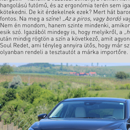
hangolású futómű, és az ergonómia terén sem iga
kötekedni. De kit érdekelnek ezek? Mert hát baromi
fontos. Na meg a színe!
„Az a piros, vagy bordó va
Nem én mondom, hanem szinte mindenki, amikor
esik szó. Igazából mindegy is, hogy melyikről, a
„h
után mindig rögtön a szín a következő, amit agyo
Soul Redet, ami tényleg annyira ütős, hogy már sz
olyanban rendeli a tesztautót a márka importőre. 