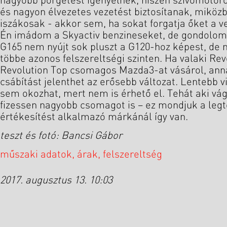
nagyobb pörgetést igényelnek, hiszen szívómotor
és nagyon élvezetes vezetést biztosítanak, miköz
iszákosak - akkor sem, ha sokat forgatja őket a v
Én imádom a Skyactiv benzineseket, de gondolom,
G165 nem nyújt sok pluszt a G120-hoz képest, de 
többe azonos felszereltségi szinten. Ha valaki Rev
Revolution Top csomagos Mazda3-at vásárol, anna
csábítást jelenthet az erősebb változat. Lentebb
sem okozhat, mert nem is érhető el. Tehát aki vágy
fizessen nagyobb csomagot is – ez mondjuk a le
értékesítést alkalmazó márkánál így van.
teszt és fotó: Bancsi Gábor
műszaki adatok, árak, felszereltség
2017. augusztus 13. 10:03