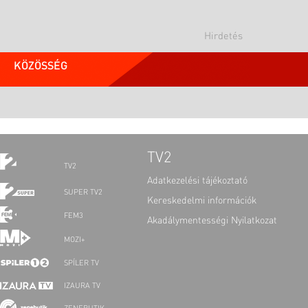
KÖZÖSSÉG
TV2
TV2
Adatkezelési tájékoztató
SUPER TV2
Kereskedelmi információk
FEM3
Akadálymentességi Nyilatkozat
MOZI+
SPÍLER TV
IZAURA TV