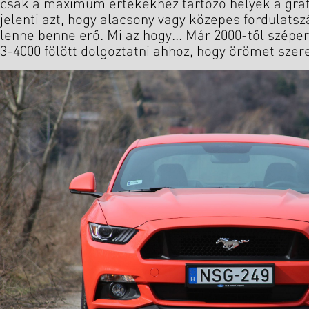
csak a maximum értékekhez tartozó helyek a gra
jelenti azt, hogy alacsony vagy közepes fordulat
lenne benne erő. Mi az hogy... Már 2000-től szépe
3-4000 fölött dolgoztatni ahhoz, hogy örömet szer