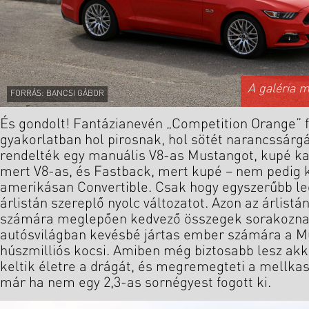
A galéria 
FORRÁS: BANCSI GÁBOR
És gondolt! Fantázianevén „Competition Orange” f
gyakorlatban hol pirosnak, hol sötét narancssárg
rendelték egy manuális V8-as Mustangot, kupé kas
mert V8-as, és Fastback, mert kupé – nem pedig k
amerikásan Convertible. Csak hogy egyszerűbb le
árlistán szereplő nyolc változatot. Azon az árlist
számára meglepően kedvező összegek sorakozna
autósvilágban kevésbé jártas ember számára a M
húszmilliós kocsi. Amiben még biztosabb lesz akk
keltik életre a drágát, és megremegteti a mellkas
már ha nem egy 2,3-as sornégyest fogott ki.