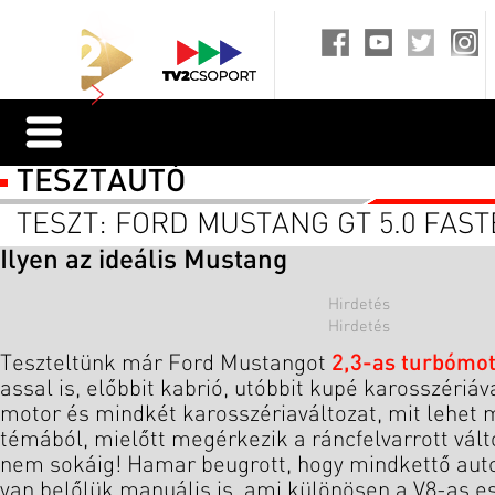
TESZTAUTÓ
TESZT: FORD MUSTANG GT 5.0 FAS
Ilyen az ideális Mustang
Teszteltünk már Ford Mustangot
2,3-as turbómot
assal is, előbbit kabrió, utóbbit kupé karosszériá
motor és mindkét karosszériaváltozat, mit lehet 
témából, mielőtt megérkezik a ráncfelvarrott vál
nem sokáig! Hamar beugrott, hogy mindkettő auto
van belőlük manuális is, ami különösen a V8-as e