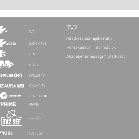
TV2
TV2
Adatkezelési tájékoztató
SUPER TV2
Kereskedelmi információk
FEM3
Akadálymentességi Nyilatkozat
MOZI+
SPÍLER TV
IZAURA TV
ZENEBUTIK
PRIME
TV2 SÉF
TV2 KIDS