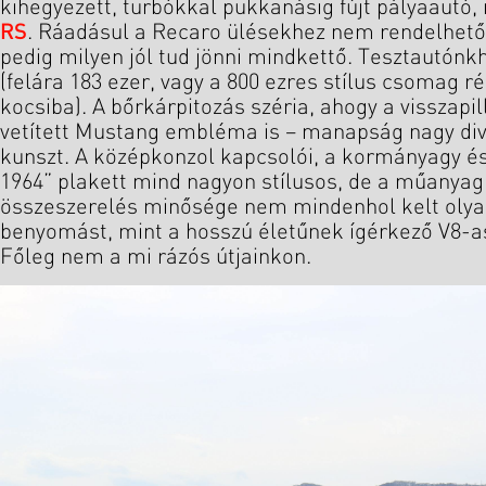
kihegyezett, turbókkal pukkanásig fújt pályaautó
RS
. Ráadásul a Recaro ülésekhez nem rendelhető 
pedig milyen jól tud jönni mindkettő. Tesztautón
(felára 183 ezer, vagy a 800 ezres stílus csomag r
kocsiba). A bőrkárpitozás széria, ahogy a visszapil
vetített Mustang embléma is – manapság nagy div
kunszt. A középkonzol kapcsolói, a kormányagy é
1964” plakett mind nagyon stílusos, de a műanya
összeszerelés minősége nem mindenhol kelt olyan
benyomást, mint a hosszú életűnek ígérkező V8-as
Főleg nem a mi rázós útjainkon.