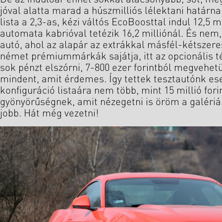
jóval alatta marad a húszmilliós lélektani határn
lista a 2,3-as, kézi váltós EcoBoosttal indul 12,5 mi
automata kabrióval tetézik 16,2 milliónál. És nem,
autó, ahol az alapár az extrákkal másfél-kétszere
német prémiummárkák sajátja, itt az opcionális t
sok pénzt elszórni, 7-800 ezer forintból megvehet
mindent, amit érdemes. Így tettek tesztautónk ese
konfiguráció listaára nem több, mint 15 millió fori
gyönyörűségnek, amit nézegetni is öröm a galéri
jobb. Hát még vezetni!