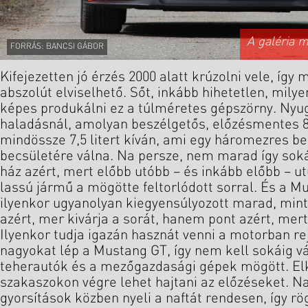
A galéria 
FORRÁS: BANCSI GÁBOR
Kifejezetten jó érzés 2000 alatt krúzolni vele, így 
abszolút elviselhető. Sőt, inkább hihetetlen, mily
képes produkálni ez a túlméretes gépszörny. Nyu
haladásnál, amolyan beszélgetős, előzésmentes 
mindössze 7,5 litert kíván, ami egy háromezres be
becsületére válna. Na persze, nem marad így sok
ház azért, mert előbb utóbb – és inkább előbb – u
lassú jármű a mögötte feltorlódott sorral. És a M
ilyenkor ugyanolyan kiegyensúlyozott marad, min
azért, mer kivárja a sorát, hanem pont azért, mert
Ilyenkor tudja igazán hasznát venni a motorban r
nagyokat lép a Mustang GT, így nem kell sokáig v
teherautók és a mezőgazdasági gépek mögött. El
szakaszokon végre lehet hajtani az előzéseket. 
gyorsítások közben nyeli a naftát rendesen, így rö