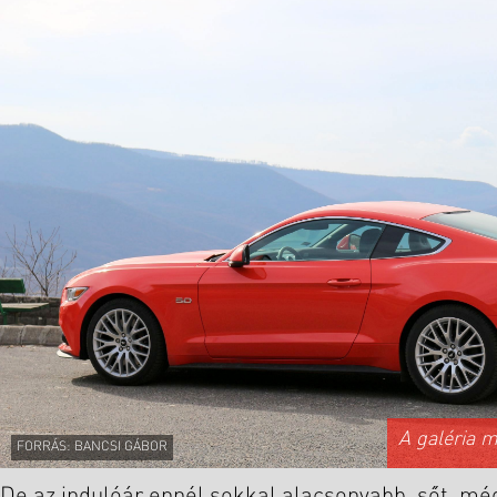
A galéria 
FORRÁS: BANCSI GÁBOR
De az indulóár ennél sokkal alacsonyabb, sőt, mé