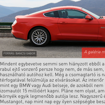
A galéria 
FORRÁS: BANCSI GÁBOR
Mindent egybevetve semmi sem hiányzott ebből a
rabul ejtő vonzerő persze hogy nem, de más sem,
használható autóhoz kell. Még a csomagtartó is nag
térfogatával felülmúlja az elvárásokat. Az interiő
mint egy BMW vagy Audi belseje, de azokból nem i
izomautót 15 millióért kapni. Pláne nem olyat, am
környék egyik legmenőbb autója lesz. Nagyszerű é
Mustangot, nap mint nap egy ilyen szépségbe bes