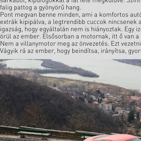
sarkából, kipufogókkal a fal felé megküldve. Szinte
falig pattog a gyönyörű hang.
Pont megvan benne minden, ami a komfortos autó
extrák kipipálva, a legtrendibb cuccok nincsenek 
igazság, hogy egyáltalán nem is hiányoztak. Egy
örül az ember. Elsősorban a motornak, itt ő van 
Nem a villanymotor meg az önvezetés. Ezt vezetni 
Vágyik rá az ember, hogy beindítsa, irányítsa, gyors