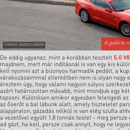
A galéria 
FORRÁS: BANCSI GÁBOR
De eddig ugyanaz, mint a korábban tesztelt
5.0 V
majdnem, mert már indításnál is van egy kis külön
kell nyomni azt a bizonyos harmadik pedált, a kup
várakozásaimmal ellentétben nem is olyan nagy 
éreztem úgy, hogy valami nagyon súlyos szerkeze
azért határozottan másabb, mint mondjuk egy két
taposni. Különösen amikor egyesben felengedi az
az őserőt a bal lábunk alatt, amely tiszteletet pa
alapjáraton, gázadás nélkül is van elég szufla a
a vezetővel együtt 1,8 tonnás testet - meg persze 
ad gázt, ha kell, persze csak annyit, hogy ne legy