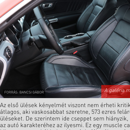
A galéria 
FORRÁS: BANCSI GÁBOR
Az első ülések kényelmét viszont nem érheti kritik
átlagos, aki vaskosabbat szeretne, 573 ezres felá
üléseket. De szerintem ide cseppet sem hiányzik
az autó karakteréhez az ilyesmi. Ez egy muscle c