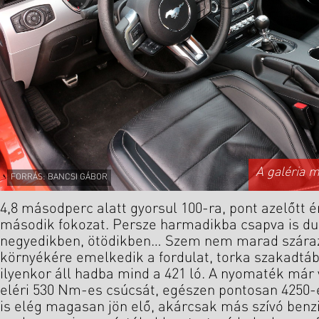
A galéria 
FORRÁS: BANCSI GÁBOR
4,8 másodperc alatt gyorsul 100-ra, pont azelőtt ér
második fokozat. Persze harmadikba csapva is du
negyedikben, ötödikben… Szem nem marad száraz
környékére emelkedik a fordulat, torka szakadtábó
ilyenkor áll hadba mind a 421 ló. A nyomaték má
eléri 530 Nm-es csúcsát, egészen pontosan 4250-e
is elég magasan jön elő, akárcsak más szívó benz