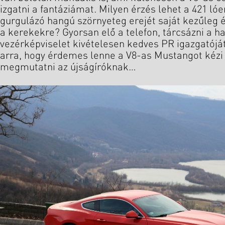
izgatni a fantáziámat. Milyen érzés lehet a 421 ló
gurgulázó hangú szörnyeteg erejét saját kezűleg é
a kerekekre? Gyorsan elő a telefon, tárcsázni a h
vezérképviselet kivételesen kedves PR igazgatóját
arra, hogy érdemes lenne a V8-as Mustangot kézi v
megmutatni az újságíróknak…