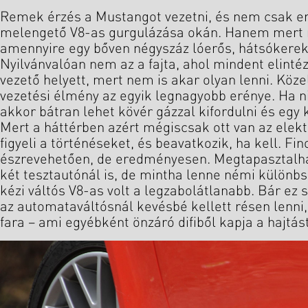
Remek érzés a Mustangot vezetni, és nem csak erej
melengető V8-as gurgulázása okán. Hanem mert 
amennyire egy bőven négyszáz lóerős, hátsókerek
Nyilvánvalóan nem az a fajta, ahol mindent elintéz
vezető helyett, mert nem is akar olyan lenni. Köze
vezetési élmény az egyik legnagyobb erénye. Ha n
akkor bátran lehet kövér gázzal kifordulni és egy 
Mert a háttérben azért mégiscsak ott van az elek
figyeli a történéseket, és beavatkozik, ha kell. Fi
észrevehetően, de eredményesen. Megtapasztalha
két tesztautónál is, de mintha lenne némi különbsé
kézi váltós V8-as volt a legzabolátlanabb. Bár ez 
az automataváltósnál kevésbé kellett résen lenni, 
fara – ami egyébként önzáró difiből kapja a hajtást