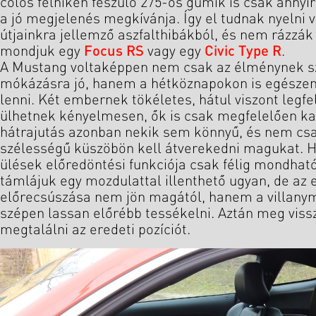
colos felniken feszülő 275-ös gumik is csak anny
a jó megjelenés megkívánja. Így el tudnak nyelni 
útjainkra jellemző aszfalthibákból, és nem rázzák
mondjuk egy
Focus RS
vagy egy
Civic Type R
.
A Mustang voltaképpen nem csak az élménynek sz
mókázásra jó, hanem a hétköznapokon is egészen
lenni. Két embernek tökéletes, hátul viszont legf
ülhetnek kényelmesen, ők is csak megfelelően ka
hátrajutás azonban nekik sem könnyű, és nem csak
szélességű küszöbön kell átverekedni magukat. 
ülések előredöntési funkciója csak félig mondhat
támlájuk egy mozdulattal illenthető ugyan, de az 
előrecsúszása nem jön magától, hanem a villanym
szépen lassan előrébb tessékelni. Aztán meg viss
megtalálni az eredeti pozíciót.