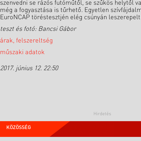
szenvedni se rázós futóműtől, se szűkös helytől v
még a fogyasztása is tűrhető. Egyetlen szívfájda
EuroNCAP töréstesztjén elég csúnyán leszerepelt
teszt és fotó: Bancsi Gábor
árak, felszereltség
műszaki adatok
2017. június 12. 22:50
KÖZÖSSÉG