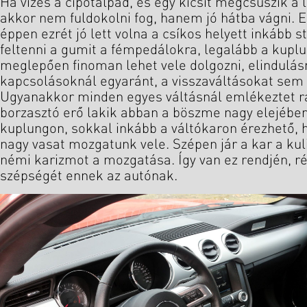
Ha vizes a cipőtalpad, és egy kicsit megcsúszik a
akkor nem fuldokolni fog, hanem jó hátba vágni. En
éppen ezrét jó lett volna a csíkos helyett inkább 
feltenni a gumit a fémpedálokra, legalább a kupl
meglepően finoman lehet vele dolgozni, elindulás
kapcsolásoknál egyaránt, a visszaváltásokat sem 
Ugyanakkor minden egyes váltásnál emlékeztet rá
borzasztó erő lakik abban a böszme nagy elejében
kuplungon, sokkal inkább a váltókaron érezhető, 
nagy vasat mozgatunk vele. Szépen jár a kar a kul
némi karizmot a mozgatása. Így van ez rendjén, r
szépségét ennek az autónak.