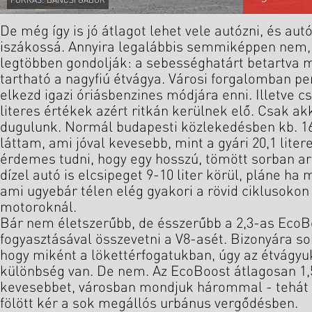
FORRÁS: BANCSI GÁBOR
De még így is jó átlagot lehet vele autózni, és au
iszákossá. Annyira legalábbis semmiképpen nem,
legtöbben gondolják: a sebességhatárt betartva még
tartható a nagyfiú étvágya. Városi forgalomban p
elkezd igazi óriásbenzines módjára enni. Illetve 
literes értékek azért ritkán kerülnek elő. Csak ak
dugulunk. Normál budapesti közlekedésben kb. 16
láttam, ami jóval kevesebb, mint a gyári 20,1 liter
érdemes tudni, hogy egy hosszú, tömött sorban ar
dízel autó is elcsipeget 9-10 liter körül, pláne 
ami ugyebár télen elég gyakori a rövid ciklusokon
motoroknál.
Bár nem életszerűbb, de ésszerűbb a 2,3-as Eco
fogyasztásával összevetni a V8-asét. Bizonyára so
hogy miként a lökettérfogatukban, úgy az étvágyu
különbség van. De nem. Az EcoBoost átlagosan 1,5-
kevesebbet, városban mondjuk hárommal - tehát ő
fölött kér a sok megállós urbánus vergődésben.