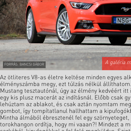
A galéria 
FORRÁS: BANCSI GÁBOR
Az ötliteres V8-as életre keltése minden egyes a
élményszámba megy, ezt túlzás nélkül állíthatom.
Mustang tesztautónál, úgy az élmény kedvéért itt 
egy kis plusz macerát az indításnál. Előbb csak g
lehúztam az ablakot, és csak aztán nyomtam meg
gombot, így tompítatlanul hallhattam a kipufogókb
Mintha álmából ébresztenél fel egy szörnyeteget,
torokhangon ordítja, hogy mi vaaan?! Mindezt a m