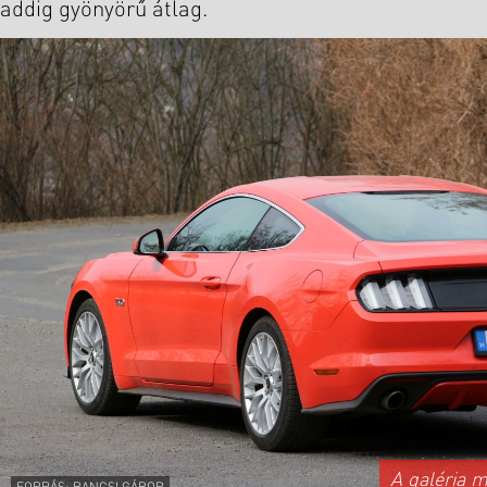
addig gyönyörű átlag.
A galéria 