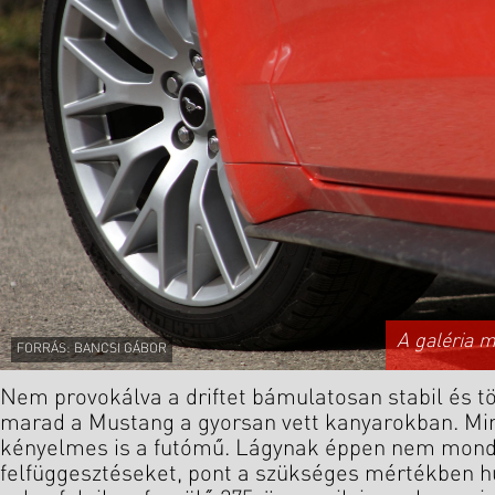
A galéria 
FORRÁS: BANCSI GÁBOR
Nem provokálva a driftet bámulatosan stabil és t
marad a Mustang a gyorsan vett kanyarokban. M
kényelmes is a futómű. Lágynak éppen nem mon
felfüggesztéseket, pont a szükséges mértékben hú