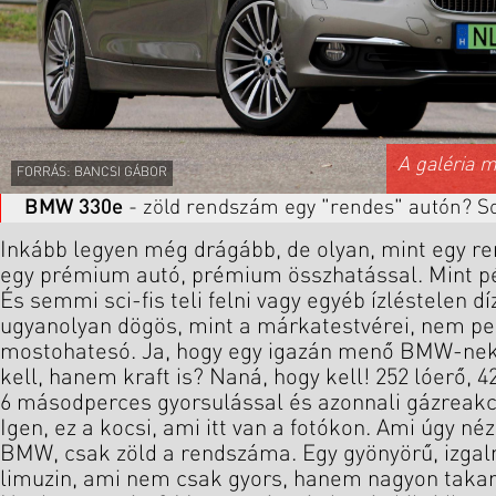
A galéria 
FORRÁS: BANCSI GÁBOR
BMW 330e
- zöld rendszám egy "rendes" autón? So
Inkább legyen még drágább, de olyan, mint egy r
egy prémium autó, prémium összhatással. Mint p
És semmi sci-fis teli felni vagy egyéb ízléstelen 
ugyanolyan dögös, mint a márkatestvérei, nem pe
mostohatesó. Ja, hogy egy igazán menő BMW-nek
kell, hanem kraft is? Naná, hogy kell! 252 lóerő, 
6 másodperces gyorsulással és azonnali gázreakció
Igen, ez a kocsi, ami itt van a fotókon. Ami úgy né
BMW, csak zöld a rendszáma. Egy gyönyörű, izgal
limuzin, ami nem csak gyors, hanem nagyon takaré