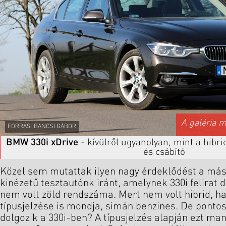
A galéria 
FORRÁS: BANCSI GÁBOR
BMW 330i xDrive
- kívülről ugyanolyan, mint a hibri
és csábító
Közel sem mutattak ilyen nagy érdeklődést a más
kinézetű tesztautónk iránt, amelynek 330i felirat d
nem volt zöld rendszáma. Mert nem volt hibrid, 
típusjelzése is mondja, simán benzines. De ponto
dolgozik a 330i-ben? A típusjelzés alapján ezt m