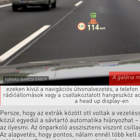
A galéria 
FORRÁS: BANCSI GÁBOR
ezeken kívül a navigációs útvonalvezetés, a telefon 
rádióállomások vagy a csatlakoztatott hangeszköz a
a head up display-en
Persze, hogy az extrák között ott voltak a vezeté
közül egyedül a sávtartó automatika hiányozhat –
az ilyesmi. Az önparkoló asszisztens viszont csilla
Az alapvetés, hogy pontos, nálam ennél több kell