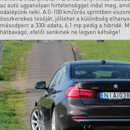
az autó ugyanolyan hirtelenséggel indul meg, amil
odalépünk neki. A 0-100 km/órás sprintben viszont í
összkerekes tesóját, jóllehet a különbség elhanya
másodperc a 330i adata, 6,1 mp pedig a hibridé. 
hátbavágó, efelől senkinek ne legyen kétsége!