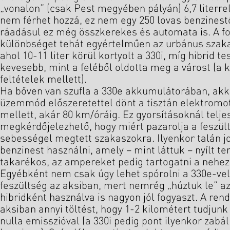
„vonalon” (csak Pest megyében pályán) 6,7 literr
nem férhet hozzá, ez nem egy 250 lovas benzinest
ráadásul ez még összkerekes és automata is. A fo
különbséget tehát egyértelműen az urbánus szak
ahol 10-11 liter körül kortyolt a 330i, míg hibrid t
kevesebb, mint a feléből oldotta meg a várost (a 
feltételek mellett).
Ha bőven van szufla a 330e akkumulátorában, ak
üzemmód előszeretettel dönt a tisztán elektromot
mellett, akár 80 km/óráig. Ez gyorsításoknál telje
megkérdőjelezhető, hogy miért pazarolja a feszül
sebességel megtett szakaszokra. Ilyenkor talán 
benzinest használni, amely – mint láttuk – nyílt te
takarékos, az ampereket pedig tartogatni a nehez
Egyébként nem csak úgy lehet spórolni a 330e-ve
feszültség az aksiban, mert nemrég „húztuk le” az 
hibridként használva is nagyon jól fogyaszt. A ren
aksiban annyi töltést, hogy 1-2 kilométert tudjun
nulla emisszióval (a 330i pedig pont ilyenkor zabá