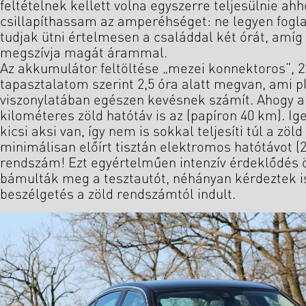
feltételnek kellett volna egyszerre teljesülnie ahh
csillapíthassam az amperéhséget: ne legyen foglalt
tudjak ütni értelmesen a családdal két órát, amíg
megszívja magát árammal.
Az akkumulátor feltöltése „mezei konnektoros”, 2
tapasztalatom szerint 2,5 óra alatt megvan, ami p
viszonylatában egészen kevésnek számít. Ahogy a
kilométeres zöld hatótáv is az (papíron 40 km). Ig
kicsi aksi van, így nem is sokkal teljesíti túl a zö
minimálisan előírt tisztán elektromos hatótávot (
rendszám! Ezt egyértelműen intenzív érdeklődés 
bámulták meg a tesztautót, néhányan kérdeztek is
beszélgetés a zöld rendszámtól indult.