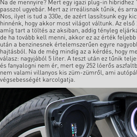
Na de mennyire? Mert egy igazi plug-in hibridhez 1
passzol ugyebár. Mert az irreálisnak tűnik, és arr
Nos, ilyet is tud a 330e, de azért lassítsunk egy ki
hinnénk, hogy akkor most világot váltunk. Az első
amíg tart a töltés az aksiban, addig tényleg eljárká
de ha tovább kell menni, akkor ez az érték feljebb
után a benzinesnek értelemszerűen egyre nagyobb 
hajtásból. Na de még mindig az a kérdés, hogy me
válasz: nagyjából 5 liter. A teszt után ez tűnik tel
és fanyalogni nem ér, mert egy 252 lóerős aszfalt
nem valami villanyos kis züm-zümről, ami autópá
végsebességét karcolgatja.