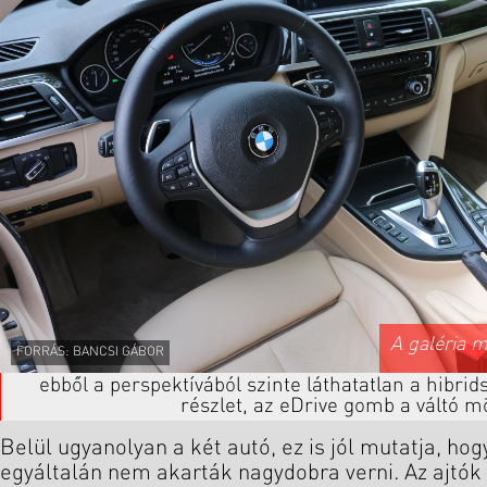
A galéria 
FORRÁS: BANCSI GÁBOR
ebből a perspektívából szinte láthatatlan a hibri
részlet, az eDrive gomb a váltó m
Belül ugyanolyan a két autó, ez is jól mutatja, hog
egyáltalán nem akarták nagydobra verni. Az ajtók