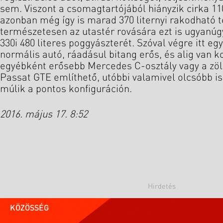
sem. Viszont a csomagtartójából hiányzik cirka 110
azonban még így is marad 370 liternyi rakodható t
természetesen az utastér rovására ezt is ugyanúgy
330i 480 literes poggyászterét. Szóval végre itt egy
normális autó, ráadásul bitang erős, és alig van 
egyébként erősebb Mercedes C-osztály vagy a zö
Passat GTE említhető, utóbbi valamivel olcsóbb is
múlik a pontos konfiguráción.
2016. május 17. 8:52
KÖZÖSSÉG