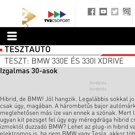
TESZTAUTÓ
TESZT: BMW 330E ÉS 330I XDRIVE
Izgalmas 30-asok
Hibrid, de BMW! Jól hangzik. Legalábbis sokkal jo
csak úgy, magában. A hárombetűs bajor autómár
meglehetősen más íze van ennek a szónak. Mert l
ugyan kit pezsget fel úgy egy méregdrága hibrid c
izmoktól duzzadó BMW? Lehet az plug-in hibrid va
elektromos is, ha nem BMW vagy Tesla, akkor tö