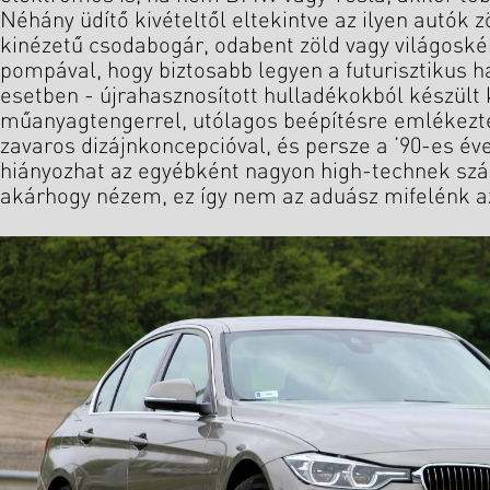
Néhány üdítő kivételtől eltekintve az ilyen autók 
kinézetű csodabogár, odabent zöld vagy világoské
pompával, hogy biztosabb legyen a futurisztikus h
esetben - újrahasznosított hulladékokból készült
műanyagtengerrel, utólagos beépítésre emlékezt
zavaros dizájnkoncepcióval, és persze a ’90-es é
hiányozhat az egyébként nagyon high-technek szán
akárhogy nézem, ez így nem az aduász mifelénk a