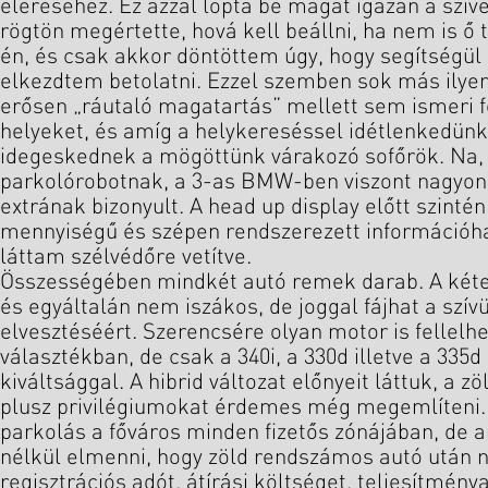
eléréséhez. Ez azzal lopta be magát igazán a szív
rögtön megértette, hová kell beállni, ha nem is ő 
én, és csak akkor döntöttem úgy, hogy segítségü
elkezdtem betolatni. Ezzel szemben sok más ilye
erősen „ráutaló magatartás” mellett sem ismeri f
helyeket, és amíg a helykereséssel idétlenkedünk
idegeskednek a mögöttünk várakozó sofőrök. Na, 
parkolórobotnak, a 3-as BMW-ben viszont nagyon 
extrának bizonyult. A head up display előtt szintén 
mennyiségű és szépen rendszerezett információ
láttam szélvédőre vetítve.
Összességében mindkét autó remek darab. A kéte
és egyáltalán nem iszákos, de joggal fájhat a szí
elvesztéséért. Szerencsére olyan motor is fellelh
választékban, de csak a 340i, a 330d illetve a 335
kiváltsággal. A hibrid változat előnyeit láttuk, a 
plusz privilégiumokat érdemes még megemlíteni. 
parkolás a főváros minden fizetős zónájában, de a
nélkül elmenni, hogy zöld rendszámos autó után ne
regisztrációs adót, átírási költséget, teljesítmén