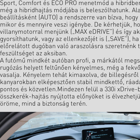
Sport, Comfort és ECO PRO menetmód a hibridben i
még a hibridhajtás módjába is beleszólhatunk. Al
beállításként (AUTO) a rendszerre van bízva, hogy
mikor és mennyire veszi igénybe. De kérhetjük, ho
villanymotorral menjünk („MAX eDRIVE”) és így ak
gyorsíthatunk, vagy az ellenkezőjét is („SAVE”), ha
előrelátott dugóban való araszolásra szeretnénk t
feszültséget az aksiban.
A futómű mindkét autóban profi, a márkától megs
rugózás helyett feltűnően kényelmes, még a fekvő
vasalja. Kényelem tehát kimaxolva, de billegésről 
kanyarokban elképesztően stabil mindkettő, ráad
pontos és közvetlen.Mindezen felül a 330i xDrive-
összkerék-hajtás nyújtotta előnyöket is élvezhetj
öröme, mind a biztonság terén.