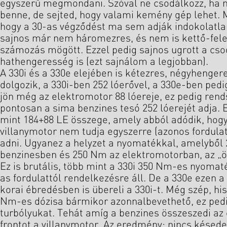
egyszerű megmondani. Szóval ne csodálkozz, ha 
benne, de sejted, hogy valami kemény gép lehet. M
hogy a 30-as végződést ma sem adják indokolatl
sajnos már nem háromezres, és nem is kettő-feles
számozás mögött. Ezzel pedig sajnos ugrott a cs
hathengeresség is (ezt sajnálom a legjobban).
A 330i és a 330e elejében is kétezres, négyhenge
dolgozik, a 330i-ben 252 lóerővel, a 330e-ben pedi
jön még az elektromotor 88 lóereje, ez pedig ren
pontosan a sima benzines tesó 252 lóerejét adja. 
mint 184+88 LE összege, amely abból adódik, hogy
villanymotor nem tudja egyszerre (azonos fordul
adni. Ugyanez a helyzet a nyomatékkal, amelyből
benzinesben és 250 Nm az elektromotorban, az „
Ez is brutális, több mint a 330i 350 Nm-es nyoma
as fordulattól rendelkezésre áll. De a 330e ezen a
korai ébredésben is übereli a 330i-t. Még szép, hi
Nm-es dózisa bármikor azonnalbevethető, ez pedig
turbólyukat. Tehát amíg a benzines összeszedi az e
frontot a villanymotor. Az eredmény: nincs késed