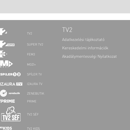
TV2
TV2
Adatkezelési tájékoztató
SUPER TV2
Kereskedelmi információk
FEM3
Akadálymentességi Nyilatkozat
MOZI+
SPÍLER TV
IZAURA TV
ZENEBUTIK
PRIME
TV2 SÉF
TV2 KIDS