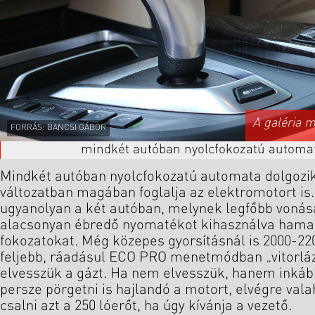
A galéria 
FORRÁS: BANCSI GÁBOR
mindkét autóban nyolcfokozatú automat
Mindkét autóban nyolcfokozatú automata dolgozik
változatban magában foglalja az elektromotort is
ugyanolyan a két autóban, melynek legfőbb vonása
alacsonyan ébredő nyomatékot kihasználva hamar 
fokozatokat. Még közepes gyorsításnál is 2000-22
feljebb, ráadásul ECO PRO menetmódban „vitorláz
elvesszük a gázt. Ha nem elvesszük, hanem inkáb
persze pörgetni is hajlandó a motort, elvégre vala
csalni azt a 250 lóerőt, ha úgy kívánja a vezető.