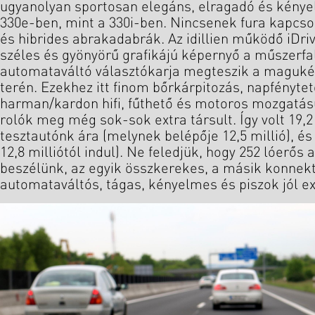
ugyanolyan sportosan elegáns, elragadó és kénye
330e-ben, mint a 330i-ben. Nincsenek fura kapcsol
és hibrides abrakadabrák. Az idillien működő iDri
széles és gyönyörű grafikájú képernyő a műszerfal
automataváltó választókarja megteszik a maguké
terén. Ezekhez itt finom bőrkárpitozás, napfényte
harman/kardon hifi, fűthető és motoros mozgatás
rolók meg még sok-sok extra társult. Így volt 19,2 
tesztautónk ára (melynek belépője 12,5 millió), és 
12,8 milliótól indul). Ne feledjük, hogy 252 lóerős
beszélünk, az egyik összkerekes, a másik konnekt
automataváltós, tágas, kényelmes és piszok jól ex