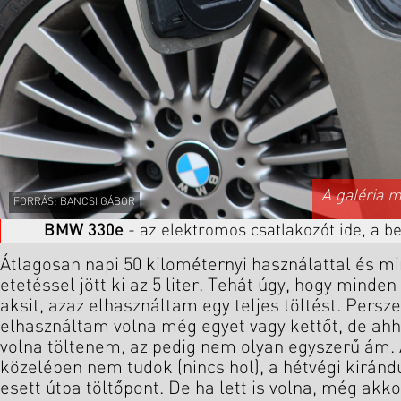
A galéria 
FORRÁS: BANCSI GÁBOR
BMW 330e
- az elektromos csatlakozót ide, a be
Átlagosan napi 50 kilométernyi használattal és 
etetéssel jött ki az 5 liter. Tehát úgy, hogy minde
aksit, azaz elhasználtam egy teljes töltést. Persz
elhasználtam volna még egyet vagy kettőt, de ahh
volna töltenem, az pedig nem olyan egyszerű ám.
közelében nem tudok (nincs hol), a hétvégi kirán
esett útba töltőpont. De ha lett is volna, még akko