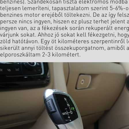
benzines). Szándékosan tiszta elektromos módba
teljesen lemeríteni, tapasztalatom szerint 5-6%-o
benzines motor erejéből töltekezni. De az így fels
persze nincs ingyen, hiszen ez plusz terhet jelen
ingyen van, az a fékezések során rekuperált energi
várjunk sokat. Ahhoz jó sokat kell fékezgetni, ho
zöld hatótávon. Egy öt kilométeres szerpentinről
sikerült annyi töltést összekuporgatnom, amiből a
elporoszkáltam 2-3 kilométert.