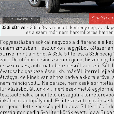
A galéria 
FORRÁS: BANCSI GÁBOR
330i xDrive
- 30i a 3-as mögött: kemény gép, az alap
ez a szám már nem háromliteres hathen
Fogyasztásban sokkal nagyobb a differencia a két 
dinamizmusban. Tesztünkön nagyjából kétszer ann
xDrive, mint a hibrid. A 330e 5 literes, a 330i pedig 
zárt. De utóbbival sincs semmi gond, hiszen egy bi
összkerekes, automata benzinesről van szó. Sőt, 
óvatosabb gázkezeléssel kb. másfél literrel lejjeb
étvágya, de kinek van ahhoz kedve ekkora erővel 
nem mindig volt… Na persze, nem csak sprintelés
furikázásból álltunk ki, mert ezek mellé egyformá
tesztautónak a pihentető országúti kilométerekből 
inkább az autópályából. És itt szerzett igazán ke
megengedett sebességgel haladva 7 litert (és 1 de
országúton pedig 5-6 liter körök evett. Így a Bud