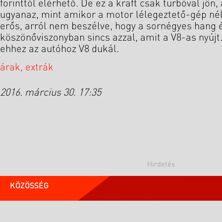
forinttól elérhető. De ez a kraft csak turbóval jön
ugyanaz, mint amikor a motor lélegeztető-gép né
erős, arról nem beszélve, hogy a sornégyes hang 
köszönőviszonyban sincs azzal, amit a V8-as nyújt
ehhez az autóhoz V8 dukál.
árak, extrák
2016. március 30. 17:35
KÖZÖSSÉG