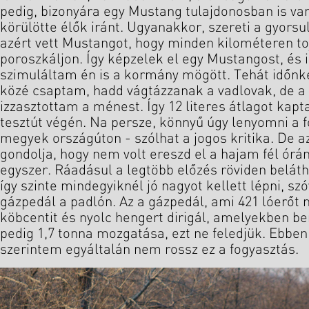
pedig, bizonyára egy Mustang tulajdonosban is va
körülötte élők iránt. Ugyanakkor, szereti a gyors
azért vett Mustangot, hogy minden kilométeren to
poroszkáljon. Így képzelek el egy Mustangost, és 
szimuláltam én is a kormány mögött. Tehát időnk
közé csaptam, hadd vágtázzanak a vadlovak, de a
izzasztottam a ménest. Így 12 literes átlagot kap
tesztút végén. Na persze, könnyű úgy lenyomni a f
megyek országúton - szólhat a jogos kritika. De az
gondolja, hogy nem volt ereszd el a hajam fél órá
egyszer. Ráadásul a legtöbb előzés röviden beláth
így szinte mindegyiknél jó nagyot kellett lépni, s
gázpedál a padlón. Az a gázpedál, ami 421 lóerőt 
köbcentit és nyolc hengert dirigál, amelyekben ben
pedig 1,7 tonna mozgatása, ezt ne feledjük. Ebbe
szerintem egyáltalán nem rossz ez a fogyasztás.