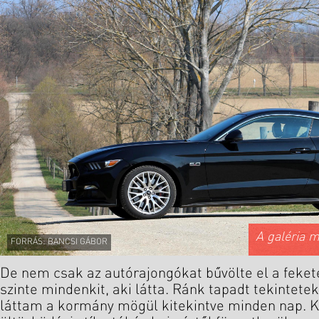
A galéria 
FORRÁS: BANCSI GÁBOR
De nem csak az autórajongókat bűvölte el a fek
szinte mindenkit, aki látta. Ránk tapadt tekintetek,
láttam a kormány mögül kitekintve minden nap. K