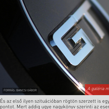
A galéria 
FORRÁS: BANCSI GÁBOR
És az első ilyen szituációban rögtön szerzett is eg
pontot. Mert addig ugye nagykönyv szerinti az es