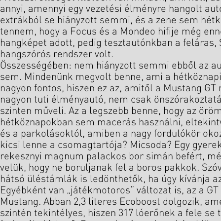
annyi, amennyi egy vezetési élményre hangolt aut
extrákból se hiányzott semmi, és a zene sem hétkö
tennem, hogy a Focus és a Mondeo hifije még enn
hangképet adott, pedig tesztautónkban a feláras,
hangszórós rendszer volt.
Összességében: nem hiányzott semmi ebből az au
sem. Mindenünk megvolt benne, ami a hétköznapi 
nagyon fontos, hiszen ez az, amitől a Mustang GT
nagyon tuti élményautó, nem csak önszórakoztatásr
szinten műveli. Az a legszebb benne, hogy az örö
hétköznapokban sem macerás használni, eltekintv
és a parkolásoktól, amiben a nagy fordulókör oko
kicsi lenne a csomagtartója? Micsoda? Egy gyere
rekesznyi magnum palackos bor simán befért, még
velük, hogy ne boruljanak fel a boros pakkok. Szó
hátsó üléstámlák is ledönthetők, ha úgy kívánja az
Egyébként van „játékmotoros” változat is, az a GT 
Mustang. Abban 2,3 literes Ecoboost dolgozik, am
szintén tekintélyes, hiszen 317 lóerőnek a fele se t