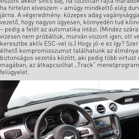
viszont akkor sincs baj, ha túlzottan rajta marado
ha hirtelen elveszem – amúgy mindkettő elég du
járna. A végeredmény: közepes adag vagánysággal
vezető, hogy nagyon ügyesen, könnyedén tud kilin
– pedig a felét az automatika intézi. (Mindez szára
vizesen nem próbáltuk, murván viszont igen, ott 
keresztbe aktív ESC-vel is.) Hogy jó-e ez így? Sze
élhető kompromisszumot találhatunk az élménya
biztonságos vezetés között, aki pedig több virtust
magában, az átkapcsolhat „Track” menetprogramra
felügyelet.