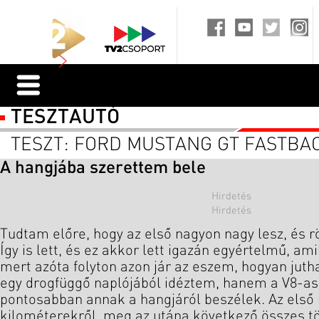
TESZTAUTÓ
TESZT: FORD MUSTANG GT FASTBACK
A hangjába szerettem bele
Tudtam előre, hogy az első nagyon nagy lesz, és r
Így is lett, és ez akkor lett igazán egyértelmű, am
mert azóta folyton azon jár az eszem, hogyan jut
egy drogfüggő naplójából idéztem, hanem a V8-a
pontosabban annak a hangjáról beszélek. Az első b
kilométerekről, meg az utána következő összes töb