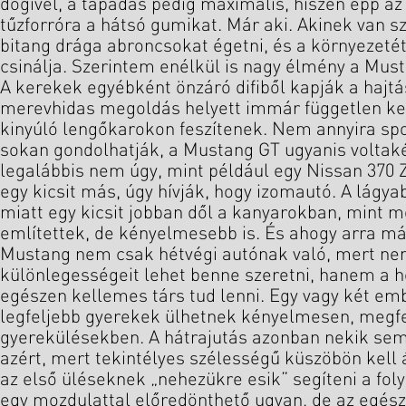
dögivel, a tapadás pedig maximális, hiszen épp az
tűzforróra a hátsó gumikat. Már aki. Akinek van szí
bitang drága abroncsokat égetni, és a környezetét i
csinálja. Szerintem enélkül is nagy élmény a Must
A kerekek egyébként önzáró difiből kapják a hajtá
merevhidas megoldás helyett immár független ke
kinyúló lengőkarokon feszítenek. Nem annyira spo
sokan gondolhatják, a Mustang GT ugyanis volta
legalábbis nem úgy, mint például egy Nissan 370 
egy kicsit más, úgy hívják, hogy izomautó. A lágy
miatt egy kicsit jobban dől a kanyarokban, mint 
említettek, de kényelmesebb is. És ahogy arra már
Mustang nem csak hétvégi autónak való, mert ne
különlegességeit lehet benne szeretni, hanem a 
egészen kellemes társ tud lenni. Egy vagy két em
legfeljebb gyerekek ülhetnek kényelmesen, megf
gyerekülésekben. A hátrajutás azonban nekik se
azért, mert tekintélyes szélességű küszöbön kell
az első üléseknek „nehezükre esik” segíteni a fo
egy mozdulattal előredönthető ugyan, de az egész