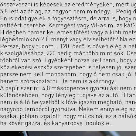
összeveszni is képesek az eredményeken, mert ugy
5,8 lett az átlag, az nagyon nem mindegy… Pedig 
Én is odafigyelek a fogyasztásra, de arra is, hogy 
naftáért cserébe. Kerregést vagy V8-as muzsikát?
Hidegben hamar kellemes fűtést vagy a kinti mets
légbeömlőkből? Élményt vagy elviselhetőt? Na ez
Persze, hogy tudom… 120 lóerő is bőven elég a hé
kiszolgálásához, 220 pedig már több mint sok. Csa
többről van szó. Egyébként hozzá kell tenni, hogy
közlekedési eszköz szerepében is teljesen jól sze
persze nem kell mondanom, hogy ő nem csak jól f
hanem szórakoztatni. De nem is akárhogy!
A papír szerinti 4,8 másodperces gyorsulást nem
különösebben, hogy tényleg tudja-e az autó. Bita
nem is álló helyzetből kilőve igazán megható, h
nagyobb tempóról gyorsítva. Nekem ennyi elég az e
sokkal jobban izgatott, hogy mit csinál ez a háts
ha kövér gázzal és kanyarodva indulok el.