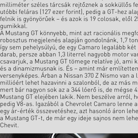
milliméter széles tárcsák rejtőznek a sokküllős fe
utóbbi feláras (127 ezer forint), pedig a GT-hez al
felnik is gyönyörűek – és azok is 19 colosak, elől 
gumikkal.
A Mustang GT könnyebb, mint azt racionális megf
robosztus megjelenés alapján gondolnánk, 1,7 to
így sem pehelysúlyú, de egy Camaro legalább két
darab, persze abban 1,3 literrel nagyobb motor va
csavarjuk, a Mustang GT tömege relatíve jó, ami 
és a dinamizmusnak is. És – amint már említettem 
versenyképes. Árban a Nissan 370 Z Nismo van a l
millióért lehet hazavinni a szalonból, de az más mű
mert bár nagyon sok az a 344 lóerő is, de mégse 
Mustang GT elejében lakik. Nem beszélve arról, h
pedig V8-as. Igazából a Chevrolet Camaro lenne a
egy ár-érték összevetéshez, azt hasonló áron lehet
a Mustang GT-t, de már egy ideje sajnos nem lehe
Chevit.