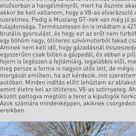
elsősorban a hangélményről, mert ha őszinte ak
akkor be kell vallanom, hogy a V8-as elvarázsol
szerelmes. Pedig a Mustang GT-nek van még jó p
tulajdonsága. Természetesen én is imádtam a 421
brutális gyorsulást, és hogy ezt az erőt nem turbó
egy böhöm nagy, ötliteres szívómotorból fakad cs
Aminek nem kell idő, hogy gázadásnál összeszed
egyszerűen csak billen a gázpedál, és abban a pill
fejem is (egészen a fejtámláig, legalábbis elől, me
meg persze a forma is nagyon ütős lett, de mégis
morgását említem, ha azt kérdezik, mit szerette
autóban. Minden indítás előtt lehúztam az ablakot
amint életre kel az ötliteres, V8-as szörnyeteg. A
között pattogva megtölti a teret a kipufogók hor
Azok számára mindenképpen, akiknek csörgedezik
ereikben.