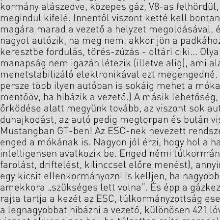
kormány alászedve, közepes gáz, V8-as felhördül, 
megindul kifelé. Innentől viszont ketté kell bontan
magára marad a vezető a helyzet megoldásával, é
nagyot autózik, ha meg nem, akkor jön a padkához
keresztbe fordulás, törés-zúzás - oltári ciki... Ol
manapság nem igazán létezik (illetve alig), ami a
menetstabilizáló elektronikával ezt megengedné.
persze több ilyen autóban is sokáig mehet a móka
mentőöv, ha hibázik a vezető.) A másik lehetőség,
őrködése alatt megyünk tovább, az viszont sok aut
duhajkodást, az autó pedig megtorpan és bután vi
Mustangban GT-ben! Az ESC-nek nevezett rendszer 
enged a mókának is. Nagyon jól érzi, hogy hol a h
intelligensen avatkozik be. Enged némi túlkormán
farolást, driftelést, kilinccsel előre menést), anny
egy kicsit ellenkormányozni is kelljen, ha nagyobb
amekkora „szükséges lett volna”. És épp a gázke
rajta tartja a kezét az ESC, túlkormányzottság ese
a legnagyobbat hibázni a vezető, különösen 421 lóva