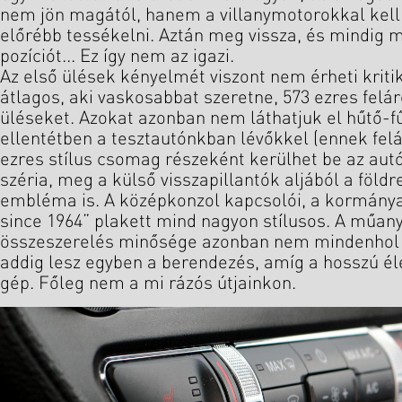
nem jön magától, hanem a villanymotorokkal kell
előrébb tessékelni. Aztán meg vissza, és mindig m
pozíciót... Ez így nem az igazi.
Az első ülések kényelmét viszont nem érheti kritik
átlagos, aki vaskosabbat szeretne, 573 ezres felá
üléseket. Azokat azonban nem láthatjuk el hűtő-fű
ellentétben a tesztautónkban lévőkkel (ennek felá
ezres stílus csomag részeként kerülhet be az autó
széria, meg a külső visszapillantók aljából a földr
embléma is. A középkonzol kapcsolói, a kormány
since 1964” plakett mind nagyon stílusos. A műan
összeszerelés minősége azonban nem mindenhol s
addig lesz egyben a berendezés, amíg a hosszú él
gép. Főleg nem a mi rázós útjainkon.