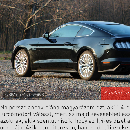
A galéria 
FORRÁS: BANCSI GÁBOR
Na persze annak hiába magyarázom ezt, aki 1,4-es
turbómotort választ, mert az majd kevesebbet es
azoknak, akik szentül hiszik, hogy az 1,4-es dízel a
omegája. Akik nem litereken, hanem decilitereken