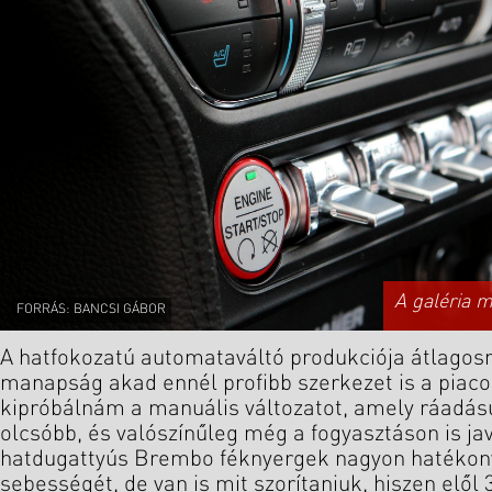
A galéria 
FORRÁS: BANCSI GÁBOR
A hatfokozatú automataváltó produkciója átlago
manapság akad ennél profibb szerkezet is a piaco
kipróbálnám a manuális változatot, amely ráadásul
olcsóbb, és valószínűleg még a fogyasztáson is javí
hatdugattyús Brembo féknyergek nagyon hatékon
sebességét, de van is mit szorítaniuk, hiszen elől 