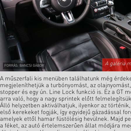
A galéria 
FORRÁS: BANCSI GÁBOR
A műszerfali kis menüben találhatunk még érdeke
megjeleníthetjük a turbónyomást, az olajnyomást,
stopper és egy ún. Line Lock funkció is. Ez a GT m
arra való, hogy a nagy sprintek előtt felmelegítsü
Álló helyzetben aktiválhatjuk, ilyenkor az történik
első kerekeket fogják, így egyidejű gázadással for
amelyek ettől hamar füstölésig hevülnek. Majd pe
a féket, az autó értelemszerűen állat módjára me