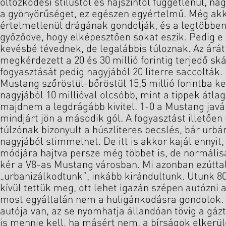
öltözködési stílustól és hajszíntől függetlenül, n
a gyönyörűséget, ez egészen egyértelmű. Még akko
értelmetlenül drágának gondolják, és a legtöbben
győződve, hogy elképesztően sokat eszik. Pedig e
kevésbé tévednek, de legalábbis túloznak. Az árát
megkérdezett a 20 és 30 millió forintig terjedő ská
fogyasztását pedig nagyjából 20 literre saccolták. N
Mustang szőröstül-bőröstül 15,5 millió forintba ker
nagyjából 10 millióval olcsóbb, mint a tippek átla
majdnem a legdrágább kivitel. 1-0 a Mustang javá
mindjárt jön a második gól. A fogyasztást illetően
túlzónak bizonyult a húszliteres becslés, bár urb
nagyjából stimmelhet. De itt is akkor kajál ennyit,
módjára hajtva persze még többet is, de normálisa
kér a V8-as Mustang városban. Mi azonban ezútta
„urbanizálkodtunk”, inkább kirándultunk. Utunk 
kívül tettük meg, ott lehet igazán szépen autózni 
most egyáltalán nem a huligánkodásra gondolok. E
autója van, az se nyomhatja állandóan tövig a gáz
is mennie kell, ha másért nem, a bírságok elkerü