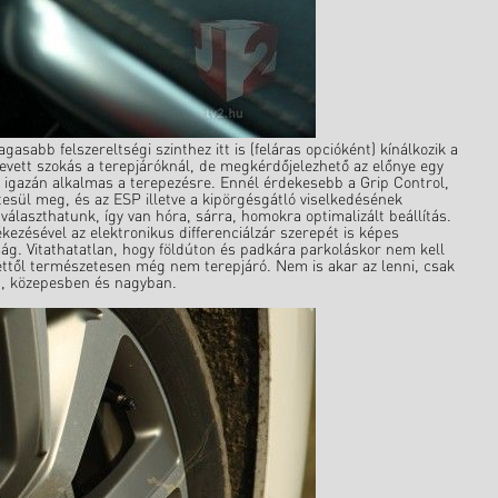
asabb felszereltségi szinthez itt is (feláras opcióként) kínálkozik a
evett szokás a terepjáróknál, de megkérdőjelezhető az előnye egy
m igazán alkalmas a terepezésre. Ennél érdekesebb a Grip Control,
sül meg, és az ESP illetve a kipörgésgátló viselkedésének
álaszthatunk, így van hóra, sárra, homokra optimalizált beállítás.
kezésével az elektronikus differenciálzár szerepét is képes
ság. Vitathatatlan, hogy földúton és padkára parkoláskor nem kell
ettől természetesen még nem terepjáró. Nem is akar az lenni, csak
en, közepesben és nagyban.