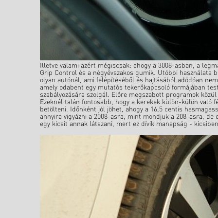
Illetve valami azért mégiscsak: ahogy a 3008-asban, a legmag
Grip Control és a négyévszakos gumik. Utóbbi használata b
olyan autónál, ami felépítéséből és hajtásából adódóan ne
amely odabent egy mutatós tekerőkapcsoló formájában teste
szabályozására szolgál. Előre megszabott programok közül v
Ezeknél talán fontosabb, hogy a kerekek külön-külön való fé
betölteni. Időnként jól jöhet, ahogy a 16,5 centis hasmagas
annyira vigyázni a 2008-asra, mint mondjuk a 208-asra, de 
egy kicsit annak látszani, mert ez dívik manapság - kicsib