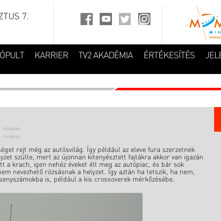
TUS 7.
FÓPULT
KARRIER
TV2 AKADÉMIA
ÉRTÉKESÍTÉS
JEL
et rejt még az autósvilág. Így például az eleve fura szerzetnek
yzet szülte, mert az újonnan kitenyésztett fajtákra akkor van igazán
t a krach, igen nehéz éveket élt meg az autópiac, és bár sok
em nevezhető rózsásnak a helyzet. Így aztán ha tetszik, ha nem,
senyszámokba is, például a kis crossoverek mérkőzésébe.