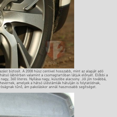
zást biztosít. A 2008 húsz centivel hosszabb, mint az alapját adó
 hátsó lábtérben valamint a csomagtartóban látjuk előnyét. Előbbi a
nagy, 360 literes. Nyílása nagy, küszöbe alacsony. Jól jön továbbá,
hevernek, amelyek a hátsó üléstámlák hátulján is folytatódnak,
apróságnak tűnő, ám pakoláskor annál hasznosabb segítséget.