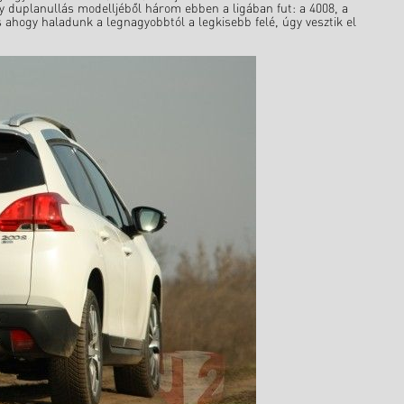
y duplanullás modelljéből három ebben a ligában fut: a 4008, a
s ahogy haladunk a legnagyobbtól a legkisebb felé, úgy vesztik el