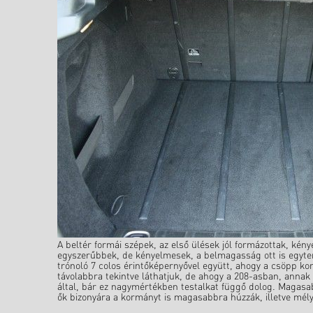
A beltér formái szépek, az első ülések jól formázottak, kény
egyszerűbbek, de kényelmesek, a belmagasság ott is egyter
trónoló 7 colos érintőképernyővel együtt, ahogy a csöpp k
távolabbra tekintve láthatjuk, de ahogy a 208-asban, annak 
által, bár ez nagymértékben testalkat függő dolog. Magasa
ők bizonyára a kormányt is magasabbra húzzák, illetve mély