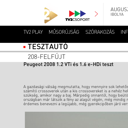
AUGUSZ
IBOLYA
TV2 PLAY
MŰSORÚJSÁG
SZÓRAKOZÁS
IN
TESZTAUTÓ
208-FELFÚJT
Peugeot 2008 1.2 VTi és 1.6 e-HDi teszt
A gazdasági válság megmutatta, hogy mennyire sok lehetőség
számító crossoverek után a kis crossovereket is a nehéz hel
szükség, amikor nagy a baj. Márpedig onnantól, hogy beütöt
országban már látszik a fény az alagút végén, még mindig n
érdemes benevezni a legújabb, még gyerekcipőben járó ver