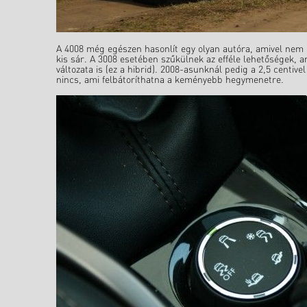
A 4008 még egészen hasonlít egy olyan autóra, amivel nem
kis sár. A 3008 esetében szűkülnek az efféle lehetőségek, 
változata is (ez a hibrid). 2008-asunknál pedig a 2,5 cen
nincs, ami felbátoríthatna a keményebb hegymenetre.