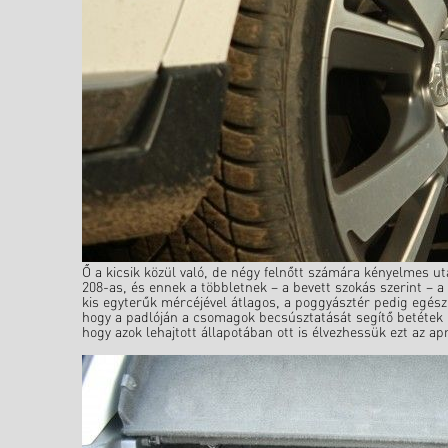
Ő a kicsik közül való, de négy felnőtt számára kényelmes uta
208-as, és ennek a többletnek – a bevett szokás szerint – a
kis egyterűk mércéjével átlagos, a poggyásztér pedig egész 
hogy a padlóján a csomagok becsúsztatását segítő betétek 
hogy azok lehajtott állapotában ott is élvezhessük ezt az 