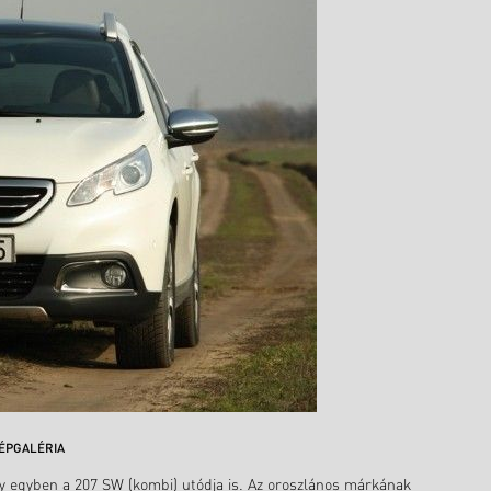
ÉPGALÉRIA
y egyben a 207 SW (kombi) utódja is. Az oroszlános márkának