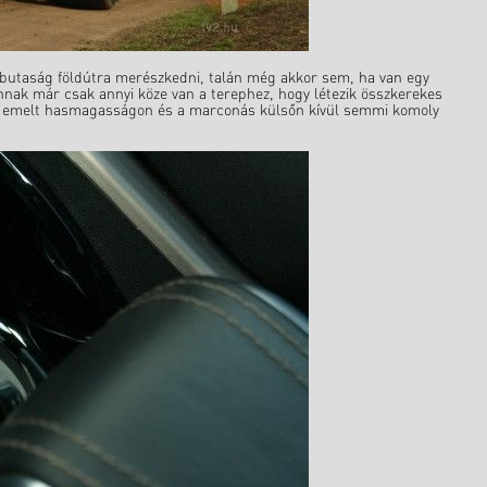
 butaság földútra merészkedni, talán még akkor sem, ha van egy
annak már csak annyi köze van a terephez, hogy létezik összkerekes
tivel emelt hasmagasságon és a marconás külsőn kívül semmi komoly