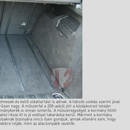
elmesek és kellő oldaltartást is adnak. A hátsók szokás szerint jóval
űsen nagy. A műszerfal a 208-asból jött a középkonzol tetején
ormánykerék is onnan ismerős. A műszeregységet a kormány fölött
alsó része itt is jó eséllyel takarásba kerül. Mármint a kormány
bbaknak bizonyára nincs ilyen gondjuk, annak ellenére sem, hogy
ebbre tolják, mint az alacsonyabb vezetők.