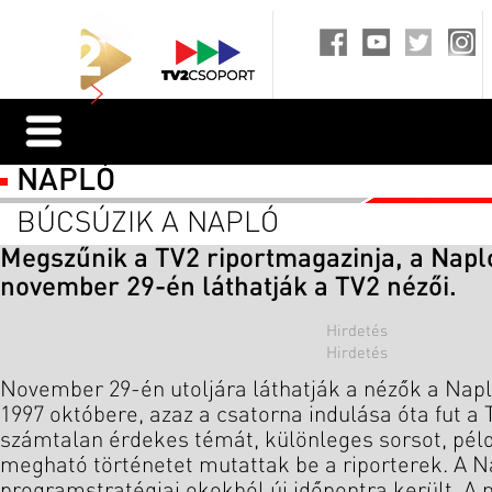
NAPLÓ
BÚCSÚZIK A NAPLÓ
Megszűnik a TV2 riportmagazinja, a Napló
november 29-én láthatják a TV2 nézői.
November 29-én utoljára láthatják a nézők a Napl
1997 októbere, azaz a csatorna indulása óta fut a
számtalan érdekes témát, különleges sorsot, péld
megható történetet mutattak be a riporterek. A N
programstratégiai okokból új időpontra került. 