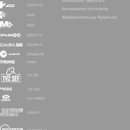
Adatkezelési tájékoztató
SUPER TV2
Kereskedelmi információk
FEM3
Akadálymentességi Nyilatkozat
MOZI+
SPÍLER TV
IZAURA TV
ZENEBUTIK
PRIME
TV2 SÉF
TV2 KIDS
TV2 COMEDY
JOCKYTV