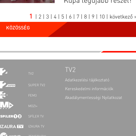
Kupa legújabb részét!
1
|
2
|
3
|
4
|
5
|
6
|
7
|
8
|
9
|
10
|
következő 
KÖZÖSSÉG
TV2
TV2
Adatkezelési tájékoztató
SUPER TV2
Kereskedelmi információk
FEM3
Akadálymentességi Nyilatkozat
MOZI+
SPÍLER TV
IZAURA TV