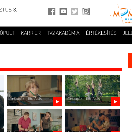
TUS 8.
FÓPULT
KARRIER
TV2 AKADÉMIA
ÉRTÉKESÍTÉS
JEL
Mintaapák - 156. Adás
Mintaapák - 155. Adás