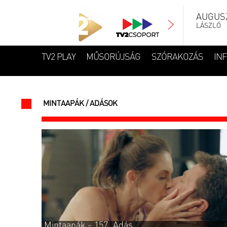
AUGUSZ
LÁSZLÓ
TV2 PLAY
MŰSORÚJSÁG
SZÓRAKOZÁS
IN
MINTAAPÁK
/ ADÁSOK
Mintaapák - 157. Adás