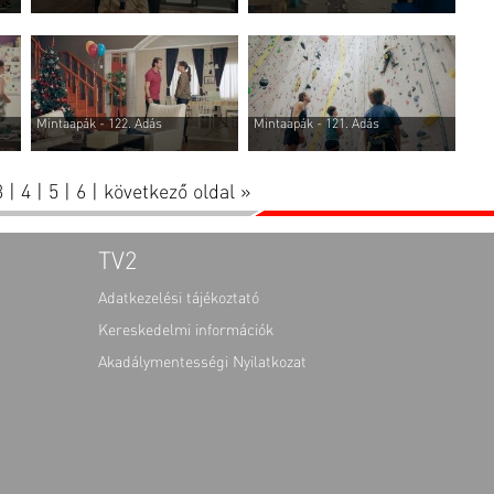
Mintaapák - 122. Adás
Mintaapák - 121. Adás
3
|
4
|
5
|
6
|
következő oldal »
TV2
Adatkezelési tájékoztató
Kereskedelmi információk
Akadálymentességi Nyilatkozat