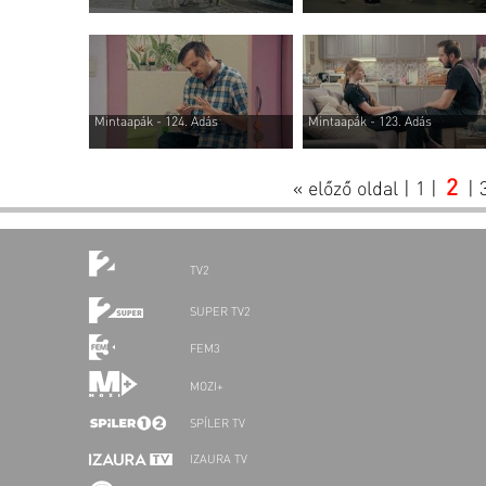
Mintaapák - 124. Adás
Mintaapák - 123. Adás
2
« előző oldal
|
1
|
|
TV2
SUPER TV2
FEM3
MOZI+
SPÍLER TV
IZAURA TV