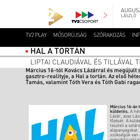
AUGUSZ
LÁSZLÓ
TV2 PLAY
MŰSORÚJSÁG
SZÓRAKOZÁS
IN
HAL A TORTÁN
LIPTAI CLAUDIÁVAL ÉS TILLÁVAL 
Március 16-tól Kovács Lázárral és megújult 
gasztro-realityje, a Hal a tortán. Az első héte
Tamás, valamint Tóth Vera és Tóth Gabi raga
Március 16-án t
küldetés.
A hét
Lázár, azaz Láz
főzését. A küld
teszteli a sztá
alapanyagokat. 
szükségük van 
menühöz való k