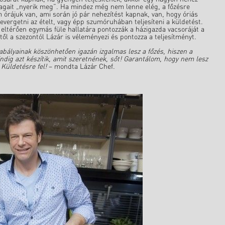
yagait „nyerik meg”. Ha mindez még nem lenne elég, a főzésre
órájuk van, ami során jó pár nehezítést kapnak, van, hogy óriás
 kevergetni az ételt, vagy épp szumóruhában teljesíteni a küldetést.
eltérően egymás füle hallatára pontozzák a házigazda vacsoráját a
től a szezontól Lázár is véleményezi és pontozza a teljesítményt.
abályainak köszönhetően igazán izgalmas lesz a főzés, hiszen a
dig azt készítik, amit szeretnének, sőt! Garantálom, hogy nem lesz
Küldetésre fel!
– mondta Lázár Chef.