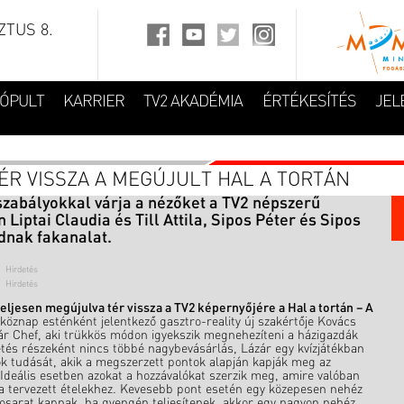
TUS 8.
FÓPULT
KARRIER
TV2 AKADÉMIA
ÉRTÉKESÍTÉS
JEL
TÉR VISSZA A MEGÚJULT HAL A TORTÁN
szabályokkal várja a nézőket a TV2 népszerű
n Liptai Claudia és Till Attila, Sipos Péter és Sipos
dnak fakanalat.
eljesen megújulva tér vissza a TV2 képernyőjére a Hal a tortán – A
köznap esténként jelentkező gasztro-reality új szakértője Kovács
ár Chef, aki trükkös módon igyekszik megnehezíteni a házigazdák
etés részeként nincs többé nagybevásárlás, Lázár egy kvízjátékban
rok tudását, akik a megszerzett pontok alapján kapják meg az
Ideális esetben azokat a hozzávalókat szerzik meg, amire valóban
a tervezett ételekhez. Kevesebb pont esetén egy közepesen nehéz
osarat kapnak, ha gyengén teljesítenek, akkor egy nagyon nehéz