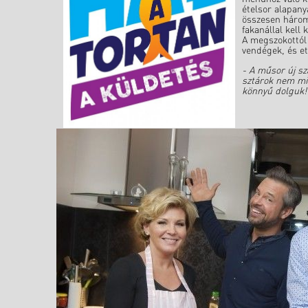
ételsor alapan
összesen három 
fakanállal kell
A megszokottól 
vendégek, és et
- A műsor új sz
sztárok nem min
könnyű dolguk! 