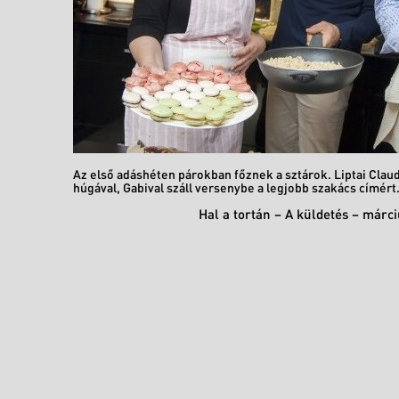
Az első adáshéten párokban főznek a sztárok. Liptai Claudi
húgával, Gabival száll versenybe a legjobb szakács címért
Hal a tortán – A küldetés – márc