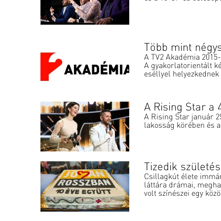
Több mint négys
A TV2 Akadémia 2015-ö
A gyakorlatorientált k
eséllyel helyezkednek e
A Rising Star a
A Rising Star január 2
lakosság körében és a 
Tizedik születé
Csillagkút élete immár
láttára drámai, meghat
volt színészei egy közö