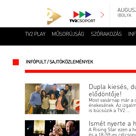
AUGUSZ
IBOLYA
TV2 PLAY
MŰSORÚJSÁG
SZÓRAKOZÁS
IN
INFÓPULT / SAJTÓKÖZLEMÉNYEK
Dupla kiesés, d
elődöntője!
Most vasárnap már a d
énekesének. Az izgalm
is búcsúzik a TV2 ...
Ismét nyerte a h
A Rising Star ezen a h
és a 18-59-es célcsopor