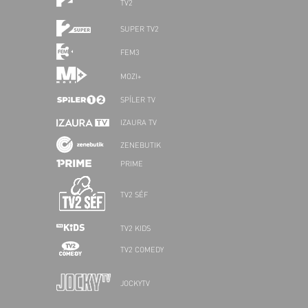
TV2
SUPER TV2
FEM3
MOZI+
SPÍLER TV
IZAURA TV
ZENEBUTIK
PRIME
TV2 SÉF
TV2 KIDS
TV2 COMEDY
JOCKYTV