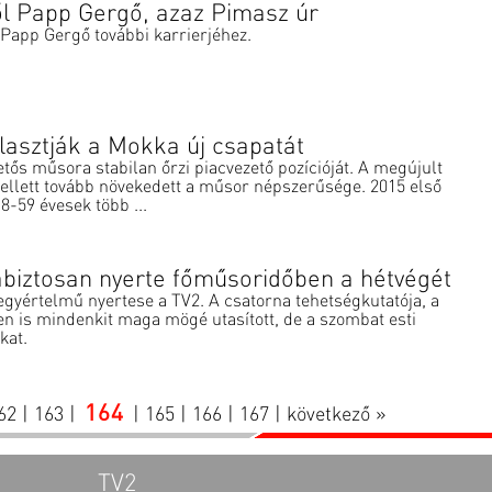
ől Papp Gergő, azaz Pimasz úr
 Papp Gergő további karrierjéhez.
lasztják a Mokka új csapatát
tős műsora stabilan őrzi piacvezető pozícióját. A megújult
llett tovább növekedett a műsor népszerűsége. 2015 első
8-59 évesek több ...
biztosan nyerte főműsoridőben a hétvégét
egyértelmű nyertese a TV2. A csatorna tehetségkutatója, a
en is mindenkit maga mögé utasított, de a szombat esti
kat.
164
62
|
163
|
|
165
|
166
|
167
|
következő »
TV2