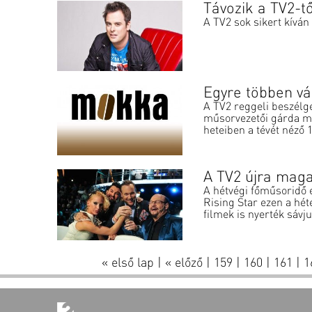
Távozik a TV2-t
A TV2 sok sikert kíván
Egyre többen vá
A TV2 reggeli beszélge
műsorvezetői gárda me
heteiben a tévét néző 1
A TV2 újra maga
A hétvégi főműsoridő 
Rising Star ezen a hét
filmek is nyerték sávju
« első lap
|
« előző
|
159
|
160
|
161
|
1