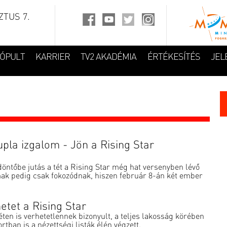
TUS 7.
FÓPULT
KARRIER
TV2 AKADÉMIA
ÉRTÉKESÍTÉS
JEL
upla izgalom - Jön a Rising Star
öntőbe jutás a tét a Rising Star még hat versenyben lévő
ak pedig csak fokozódnak, hiszen február 8-án két ember
etet a Rising Star
éten is verhetetlennek bizonyult, a teljes lakosság körében
tban is a nézettségi listák élén végzett.