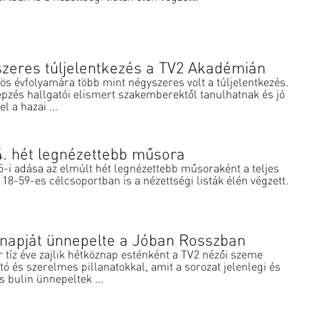
zeres túljelentkezés a TV2 Akadémián
s évfolyamára több mint négyszeres volt a túljelentkezés.
épzés hallgatói elismert szakemberektől tanulhatnak és jó
l a hazai ...
 4. hét legnézettebb műsora
5-i adása az elmúlt hét legnézettebb műsoraként a teljes
18-59-es célcsoportban is a nézettségi listák élén végzett.
snapját ünnepelte a Jóban Rosszban
 tíz éve zajlik hétköznap esténként a TV2 nézői szeme
ó és szerelmes pillanatokkal, amit a sorozat jelenlegi és
s bulin ünnepeltek ...