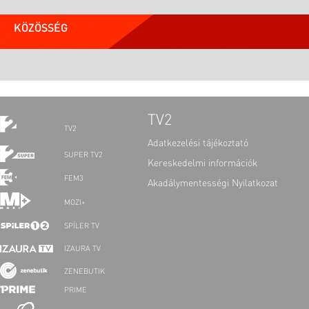
KÖZÖSSÉG
TV2
TV2
Adatkezelési tájékoztató
SUPER TV2
Kereskedelmi információk
FEM3
Akadálymentességi Nyilatkozat
MOZI+
SPÍLER TV
IZAURA TV
ZENEBUTIK
PRIME