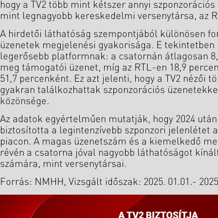
hogy a TV2 több mint kétszer annyi szponzorációs 
mint legnagyobb kereskedelmi versenytársa, az R
A hirdetői láthatóság szempontjából különösen fo
üzenetek megjelenési gyakorisága. E tekintetben i
legerősebb platformnak: a csatornán átlagosan 8,
meg támogatói üzenet, míg az RTL-en 18,9 percen
51,7 percenként. Ez azt jelenti, hogy a TV2 nézői t
gyakran találkozhattak szponzorációs üzenetekke
közönsége.
Az adatok egyértelműen mutatják, hogy 2024 után 
biztosította a legintenzívebb szponzori jelenlétet 
piacon. A magas üzenetszám és a kiemelkedő meg
révén a csatorna jóval nagyobb láthatóságot kínál
számára, mint versenytársai.
Forrás: NMHH, Vizsgált időszak: 2025. 01.01.- 2025