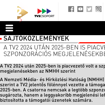
SAJTÓKÖZLEMÉNYEK
A TV2 2024 UTÁN 2025-BEN IS PIAC
SZPONZORÁCIÓS MEGJELENÉSEKB
A TV2 2024 után 2025-ben is piacvezető volt a s
megjelenésekben az NMHH szerint
A Nemzeti Média- és Hírközlési Hatóság (NMHH) l
szerint a TV2 jelentős fölénnyel vezette a támog
2025-ben. A csatorna nemcsak a legtöbb szponzo
sugározta, hanem a leggyakoribb megjelenési le
biztosította a támogatói üzenetek számára.