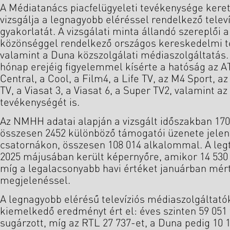
A Médiatanács piacfelügyeleti tevékenysége ker
vizsgálja a legnagyobb eléréssel rendelkező telev
gyakorlatát. A vizsgálati minta állandó szereplői 
közönséggel rendelkező országos kereskedelmi tel
valamint a Duna közszolgálati médiaszolgáltatás.
hónap erejéig figyelemmel kísérte a hatóság az A
Central, a Cool, a Film4, a Life TV, az M4 Sport, 
TV, a Viasat 3, a Viasat 6, a Super TV2, valamint 
tevékenységét is.
Az NMHH adatai alapján a vizsgált időszakban 17
összesen 2452 különböző támogatói üzenete jelent
csatornákon, összesen 108 014 alkalommal. A leg
2025 májusában került képernyőre, amikor 14 530 
míg a legalacsonyabb havi értéket januárban mér
megjelenéssel.
A legnagyobb elérésű televíziós médiaszolgáltató
kiemelkedő eredményt ért el: éves szinten 59 051
sugárzott, míg az RTL 27 737-et, a Duna pedig 10 17