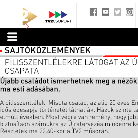
SAJTÓKÖZLEMÉNYEK
PILISSZENTLÉLEKRE LÁTOGAT AZ 
CSAPATA
Újabb családot ismerhetnek meg a nézők 
ma esti adásában.
A pilisszentléleki Misuta család, az alig 20 éves E
idős édesapja történetét láthatják. Házuk szinte l
elmúlt években. Most végre van remény, hogy jo
biztosítson számukra az Újratervezés mindenre k
Részletek ma 22.40-kor a TV2 műsorán.