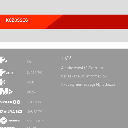
KÖZÖSSÉG
TV2
TV2
Adatkezelési tájékoztató
SUPER TV2
Kereskedelmi információk
FEM3
Akadálymentességi Nyilatkozat
MOZI+
SPÍLER TV
IZAURA TV
ZENEBUTIK