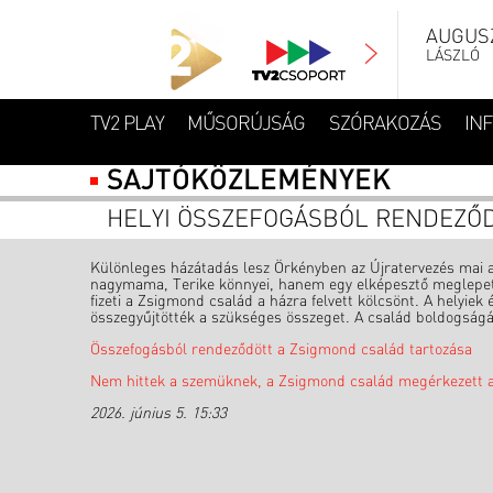
AUGUSZ
LÁSZLÓ
TV2 PLAY
MŰSORÚJSÁG
SZÓRAKOZÁS
IN
SAJTÓKÖZLEMÉNYEK
HELYI ÖSSZEFOGÁSBÓL RENDEZŐD
Különleges házátadás lesz Örkényben az Újratervezés mai a
nagymama, Terike könnyei, hanem egy elképesztő meglepeté
fizeti a Zsigmond család a házra felvett kölcsönt. A helyie
összegyűjtötték a szükséges összeget. A család boldogságá
Összefogásból rendeződött a Zsigmond család tartozása
Nem hittek a szemüknek, a Zsigmond család megérkezett a 
2026. június 5. 15:33