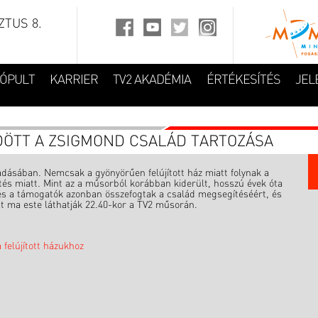
TUS 8.
FÓPULT
KARRIER
TV2 AKADÉMIA
ÉRTÉKESÍTÉS
JEL
ÖTT A ZSIGMOND CSALÁD TARTOZÁSA
dásában. Nemcsak a gyönyörűen felújított ház miatt folynak a
s miatt. Mint az a műsorból korábban kiderült, hosszú évek óta
k és a támogatók azonban összefogtak a család megsegítéséért, és
t ma este láthatják 22.40-kor a TV2 műsorán.
felújított házukhoz