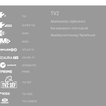
TV2
TV2
Adatkezelési tájékoztató
SUPER TV2
Kereskedelmi információk
FEM3
Akadálymentességi Nyilatkozat
MOZI+
SPÍLER TV
IZAURA TV
ZENEBUTIK
PRIME
TV2 SÉF
TV2 KIDS
TV2 COMEDY