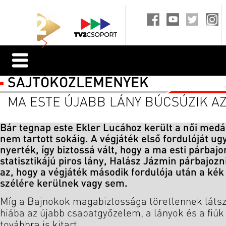
SAJTÓKÖZLEMÉNYEK
MA ESTE ÚJABB LÁNY BÚCSÚZIK A
Bár tegnap este Ekler Lucához került a női medá
nem tartott sokáig. A végjáték első fordulóját ug
nyerték, így biztossá vált, hogy a ma esti párbaj
statisztikájú piros lány, Halász Jázmin párbajozn
az, hogy a végjáték második fordulója után a kék 
szélére kerülnek vagy sem.
Míg a Bajnokok magabiztossága töretlennek látszi
hiába az újabb csapatgyőzelem, a lányok és a fiúk 
továbbra is kitart.