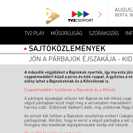
AUGUSZ
BERTA, B
TV2 PLAY
MŰSORÚJSÁG
SZÓRAKOZÁS
IN
SAJTÓKÖZLEMÉNYEK
JÖN A PÁRBAJOK ÉJSZAKÁJA - KI
A második végjátékot a Bajnokok nyerték, így ma este jön
csapatmedálért küzd a piros és kék csapat. A győztes a v
előny lehet a Bajnokoknak és a Kihívóknak is.
Csapatmedálért küzdenek a Bajnokok és a Kihívók
A párbajok éjszakáján először két Bajnok és két Kihívó csap 
végső párbajban küzd majd meg a versenyben maradásért. A
harcba száll. Előbbinek Vadkerti Adél, míg utóbbinak Nagy B
Az elmúlt két hétben a Bajnokok veszítettek embert (Jakabos
párbajoznak. Kérdés, hogy ki kerül a végső párbajba a két 
Hungary idei évadának legizgalmasabb estéje elé nézünk.