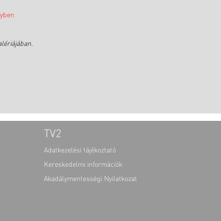
lyben
lériájában.
TV2
Adatkezelési tájékoztató
Kereskedelmi információk
Akadálymentességi Nyilatkozat