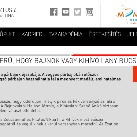
TUS 6.
ETTINA
FÓPULT
KARRIER
TV2 AKADÉMIA
ÉRTÉKESÍTÉS
JEL
DERÜ, HOGY BAJNOK VAGY KIHÍVÓ LÁNY BÚCS
 a párbajok éjszakája. A vegyes párbaj okán először
égső párbajon használhatja fel a megnyert medált, ami hatalmas
össze, hogy kiderüljön, melyik piros és kék versenyző az, aki a
 Bajnokoktól Halász Jázmin, a Kihívóktól Szabó Anikó biztosan
eni választ ellenfelet.
 Zsuzsannát és Filutás Viktort), a Kihívók most először
csapattól és végül kinek sikerül versenyben maradni. Az Exatlon