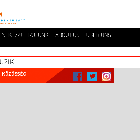
ENTKEZZ!
RÓLUNK
ABOUT US
ÜBER UNS
ÚZIK
KÖZÖSSÉG