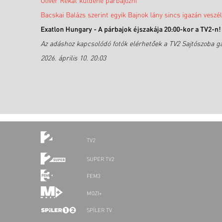
Olivér Rékát küldené párbajozni
Bacskai Balázs szerint egyik Bajnok lány sincs igazán veszé
Exatlon Hungary - A párbajok éjszakája 20:00-kor a TV2-n!
Az adáshoz kapcsolódó fotók elérhetőek a TV2 Sajtószoba ga
2026. április 10. 20:03
TV2
SUPER TV2
FEM3
MOZI+
SPÍLER TV