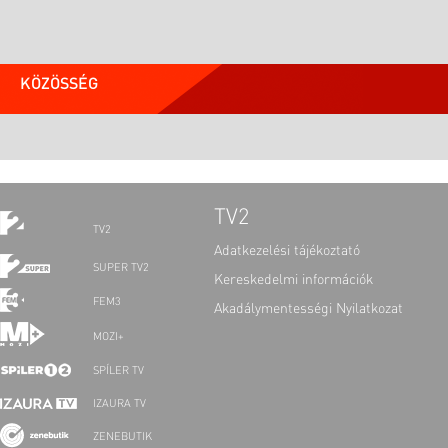
KÖZÖSSÉG
TV2
TV2
Adatkezelési tájékoztató
SUPER TV2
Kereskedelmi információk
FEM3
Akadálymentességi Nyilatkozat
MOZI+
SPÍLER TV
IZAURA TV
ZENEBUTIK