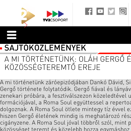
SAJTÓKÖZLEMÉNYEK
A MI TÖRTÉNETÜNK: OLÁH GERGŐ É
KÖZÖSSÉGTEREMTŐ EREJE
A mi történetünk záróepizódjában Dankó Dávid, Si
Gergő története folytatódik. Gergő fiával és lány
zenekari próbára, a fesztiválszezon közeledtével 
formációjával, a Roma Soul együttessel a repertoá
dolgoznak. A Roma Soul ötlete mintegy tíz évvel e
hiszen Gergő életének mindig is meghatározó rész
cigányzene. A Roma Soul jóval többről szól, mint 
közösséget teremt és közelebb hozza egymáshoz