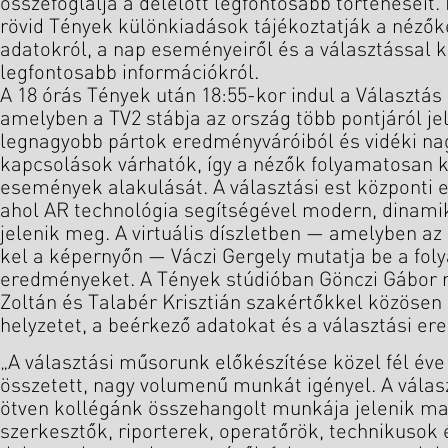
összefoglalja a délelőtt legfontosabb történéseit
rövid Tények különkiadások tájékoztatják a nézőke
adatokról, a nap eseményeiről és a választással 
legfontosabb információkról.
A 18 órás Tények után 18:55-kor indul a Választás
amelyben a TV2 stábja az ország több pontjáról je
legnagyobb pártok eredményváróiból és vidéki nag
kapcsolások várhatók, így a nézők folyamatosan k
események alakulását. A választási est központi e
ahol AR technológia segítségével modern, dinamik
jelenik meg. A virtuális díszletben — amelyben az
kel a képernyőn — Váczi Gergely mutatja be a fol
eredményeket. A Tények stúdióban Gönczi Gábor
Zoltán és Talabér Krisztián szakértőkkel közösen 
helyzetet, a beérkező adatokat és a választási e
„A választási műsorunk előkészítése közel fél éve 
összetett, nagy volumenű munkát igényel. A vála
ötven kollégánk összehangolt munkája jelenik m
szerkesztők, riporterek, operatőrök, technikusok 