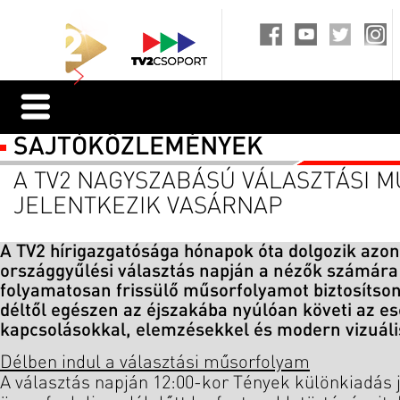
SAJTÓKÖZLEMÉNYEK
A TV2 NAGYSZABÁSÚ VÁLASZTÁSI 
JELENTKEZIK VASÁRNAP
A TV2 hírigazgatósága hónapok óta dolgozik azon
országgyűlési választás napján a nézők számára 
folyamatosan frissülő műsorfolyamot biztosítso
déltől egészen az éjszakába nyúlóan követi az e
kapcsolásokkal, elemzésekkel és modern vizuál
Délben indul a választási műsorfolyam
A választás napján 12:00-kor Tények különkiadás 