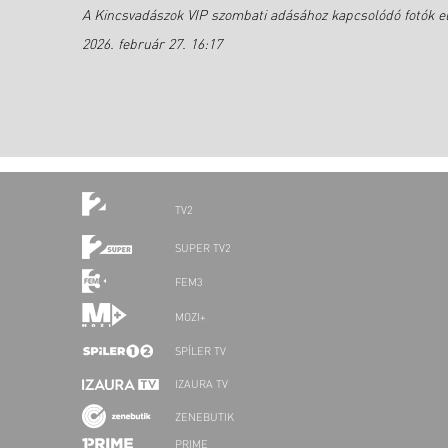
A Kincsvadászok VIP szombati adásához kapcsolódó fotók el
2026. február 27. 16:17
TV2
SUPER TV2
FEM3
MOZI+
SPÍLER TV
IZAURA TV
ZENEBUTIK
PRIME