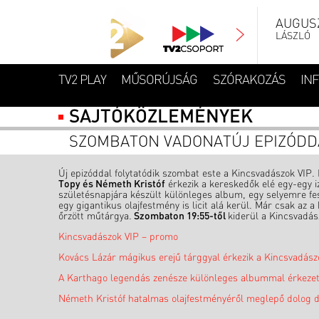
AUGUSZ
LÁSZLÓ
TV2 PLAY
MŰSORÚJSÁG
SZÓRAKOZÁS
IN
SAJTÓKÖZLEMÉNYEK
SZOMBATON VADONATÚJ EPIZÓDDA
Új epizóddal folytatódik szombat este a Kincsvadászok VIP.
Topy és Németh Kristóf
érkezik a kereskedők elé egy-egy i
születésnapjára készült különleges album, egy selyemre fest
egy gigantikus olajfestmény is licit alá kerül. Már csak az 
őrzött műtárgya.
Szombaton 19:55-től
kiderül a Kincsvadás
Kincsvadászok VIP – promo
Kovács Lázár mágikus erejű tárggyal érkezik a Kincsvadász
A Karthago legendás zenésze különleges albummal érkezet
Németh Kristóf hatalmas olajfestményéről meglepő dolog d