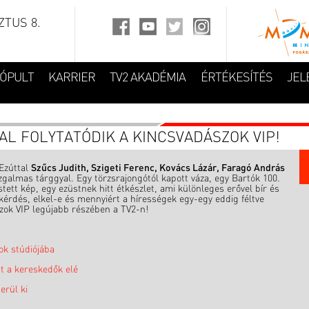
TUS 8.
FÓPULT
KARRIER
TV2 AKADÉMIA
ÉRTÉKESÍTÉS
JEL
L FOLYTATÓDIK A KINCSVADÁSZOK VIP!
 Ezúttal
Szűcs Judith, Szigeti Ferenc, Kovács Lázár, Faragó András
zgalmas tárggyal. Egy törzsrajongótól kapott váza, egy Bartók 100.
ett kép, egy ezüstnek hitt étkészlet, ami különleges erővel bír és
a kérdés, elkel-e és mennyiért a hírességek egy-egy eddig féltve
zok VIP legújabb részében a TV2-n!
ok stúdiójába
t a kereskedők elé
erül ki