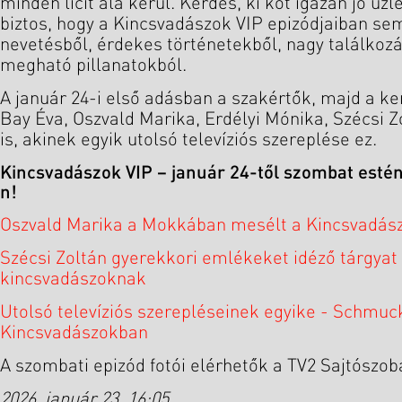
minden licit alá kerül. Kérdés, ki köt igazán jó üz
biztos, hogy a Kincsvadászok VIP epizódjaiban sem
nevetésből, érdekes történetekből, nagy találkoz
megható pillanatokból.
A január 24-i első adásban a szakértők, majd a k
Bay Éva, Oszvald Marika, Erdélyi Mónika, Szécsi 
is, akinek egyik utolsó televíziós szereplése ez.
Kincsvadászok VIP – január 24-től szombat esté
n!
Oszvald Marika a Mokkában mesélt a Kincsvadász
Szécsi Zoltán gyerekkori emlékeket idéző tárgyat 
kincsvadászoknak
Utolsó televíziós szerepléseinek egyike - Schmuc
Kincsvadászokban
A szombati epizód fotói elérhetők a TV2 Sajtószob
2026. január 23. 16:05