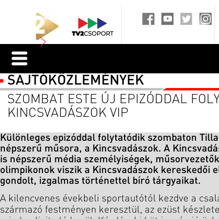
SAJTÓKÖZLEMÉNYEK
SZOMBAT ESTE ÚJ EPIZÓDDAL FOLY
KINCSVADÁSZOK VIP
Különleges epizóddal folytatódik szombaton Tilla
népszerű műsora, a Kincsvadászok. A Kincsvadá
is népszerű média személyiségek, műsorvezetők
olimpikonok viszik a Kincsvadászok kereskedői 
gondolt, izgalmas történettel bíró tárgyaikat.
A kilencvenes évekbeli sportautótól kezdve a csa
származó festményen keresztül, az ezüst készlete