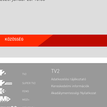
KÖZÖSSÉG
TV2
TV2
Adatkezelési tájékoztató
SUPER TV2
Kereskedelmi információk
FEM3
Akadálymentességi Nyilatkozat
MOZI+