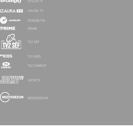
SPÍLER TV
IZAURA TV
ZENEBUTIK
PRIME
TV2 SÉF
TV2 KIDS
TV2 COMEDY
JOCKYTV
MOZIVERZUM