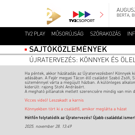
AUGUSZ
BERTA, B
TV2 PLAY
MŰSORÚJSÁG
SZÓRAKOZÁS
IN
SAJTÓKÖZLEMÉNYEK
ÚJRATERVEZÉS: KÖNNYEK ÉS ÖLE
Ha péntek, akkor házátadás az Újratervezésben! Könnyek kö
adásában. A Fejér megyei Tácon élő családot Szabó Zsófi, S
süteménnyel várta a megújult házban. A különleges alkalomr
kiderült: rajong Stohl Andrásért.
A megható pillanatok mellett szerencsére mindig van min de
Vicces videó! Leszakadt a karnis
Könnyekben tört ki a családfő, amikor meglátta a házat
Hétfőn folytatódik az Újratervezés! Újabb családdal ism
2025. november 28. 13:49