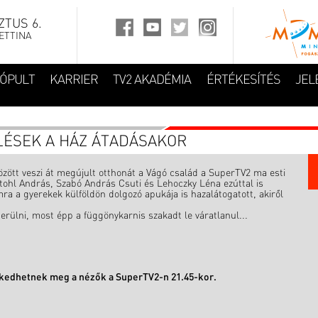
TUS 6.
ETTINA
FÓPULT
KARRIER
TV2 AKADÉMIA
ÉRTÉKESÍTÉS
JEL
LÉSEK A HÁZ ÁTADÁSAKOR
zött veszi át megújult otthonát a Vágó család a SuperTV2 ma esti
tohl András, Szabó András Csuti és Lehoczky Léna ezúttal is
a a gyerekek külföldön dolgozó apukája is hazalátogatott, akiről
rülni, most épp a függönykarnis szakadt le váratlanul...
erkedhetnek meg a nézők a SuperTV2-n 21.45-kor.