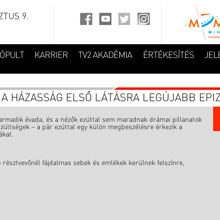
TUS 9.
FÓPULT
KARRIER
TV2 AKADÉMIA
ÉRTÉKESÍTÉS
JEL
K A HÁZASSÁG ELSŐ LÁTÁSRA LEGÚJABB EP
 harmadik évada, és a nézők ezúttal sem maradnak drámai pillanatok
zültségek – a pár ezúttal egy külön megbeszélésre érkezik a
ákat.
 résztvevőnél fájdalmas sebek és emlékek kerülnek felszínre,