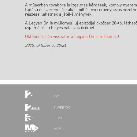
A műsorban továbbra is izgalmas kérdések, komoly nyeremény
tudása és szerencséje akár milliós nyereményhez is vezeth
részesei lehetnek a játékélménynek.
A Legyen Ön is milliomos! új epizódjai október 20-tól láthat
izgalmát és a helyes válaszok örömét.
Október 20-án visszatér a Legyen Ön is milliomos!
2025. október 7. 20:24
TV2
SUPER TV2
FEM3
MOZI+