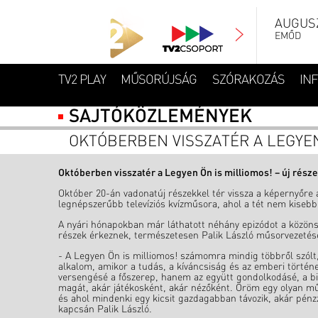
AUGUSZ
EMŐD
TV2 PLAY
MŰSORÚJSÁG
SZÓRAKOZÁS
IN
SAJTÓKÖZLEMÉNYEK
OKTÓBERBEN VISSZATÉR A LEGYEN
Októberben visszatér a Legyen Ön is milliomos! – új rész
Október 20-án vadonatúj részekkel tér vissza a képernyőre
legnépszerűbb televíziós kvízműsora, ahol a tét nem kisebb, 
A nyári hónapokban már láthatott néhány epizódot a közön
részek érkeznek, természetesen Palik László műsorvezetés
- A Legyen Ön is milliomos! számomra mindig többről szólt,
alkalom, amikor a tudás, a kíváncsiság és az emberi történet
versengésé a főszerep, hanem az együtt gondolkodásé, a bizt
magát, akár játékosként, akár nézőként. Öröm egy olyan műs
és ahol mindenki egy kicsit gazdagabban távozik, akár pén
kapcsán Palik László.