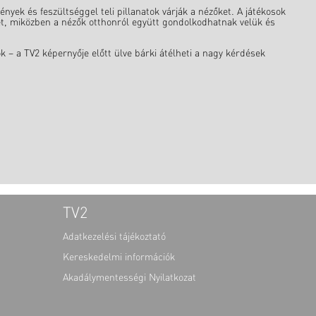
ek és feszültséggel teli pillanatok várják a nézőket. A játékosok
et, miközben a nézők otthonról együtt gondolkodhatnak velük és
ók – a TV2 képernyője előtt ülve bárki átélheti a nagy kérdések
TV2
Adatkezelési tájékoztató
Kereskedelmi információk
Akadálymentességi Nyilatkozat