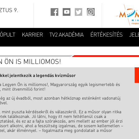
TUS 9.
FÓPULT
KARRIER
TV2 AKADÉMIA
ÉRTÉKESÍTÉS
JEL
 ÖN IS MILLIOMOS!
ekkel jelentkezik a legendás kvízműsor
 a Legyen Ön is milliomos!, Magyarország egyik legismertebb és
mint ötvenmillió forint!
ség az új évadból, most azonban hétköznap esténként vadonatúj
ével.
 mint puszta kérdésekről és válaszokról. Ez a műsor olyan ritka
ek találkoznak. Jó látni, hogy itt nem feltétlenül csak a
atásé, és ez az a fajta szórakozás, ami mellett az ember jól érzi
ort alkotni, ahol a feszültség izgalmas, de sosem kellemetlen –
zzel, akár élménnyel. – fogalmazta meg gondolatait a műsor