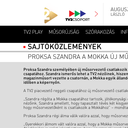
AUGUSZ
LÁSZLÓ
TV2 PLAY
MŰSORÚJSÁG
SZÓRAKOZÁS
IN
SAJTÓKÖZLEMÉNYEK
PROKSA SZANDRA A MOKKA ÚJ M
Proksa Szandra személyében új műsorvezető csatlakozik
csapatához. Szandra ismerős lehet a TV2 nézőinek, hiszen
magazinműsort vezette a csatornán, a Mokka egyik álland
időben a képernyőn.
A TV2 piacvezető reggeli csapatához új műsorvezető csatla
„Szandra régóta a Mokka csapatához tartozik, jótékonysági 
nézőink. Szandra amellett, hogy tapasztalt tévés két kisgye
hogy műsorvezetőként is csatlakozik a Mokkához” – mondta S
Proksa Szandra régi álma válik valóra azzal, hogy műsorvez
„Gyerekkori álmom vált valóra azzal, hogy a Mokka műsorvez