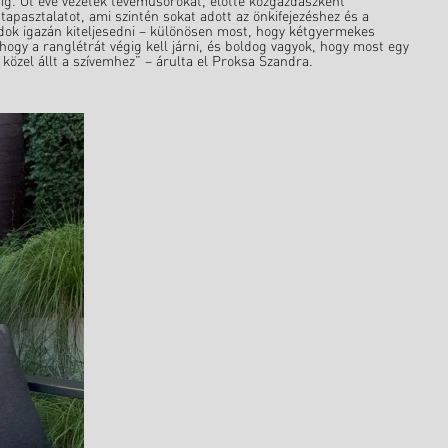
áig. Öt éve vezetek tévéműsorokat, előtte közgazdászként
apasztalatot, ami szintén sokat adott az önkifejezéshez és a
dok igazán kiteljesedni – különösen most, hogy kétgyermekes
ogy a ranglétrát végig kell járni, és boldog vagyok, hogy most egy
zel állt a szívemhez” – árulta el Proksa Szandra.