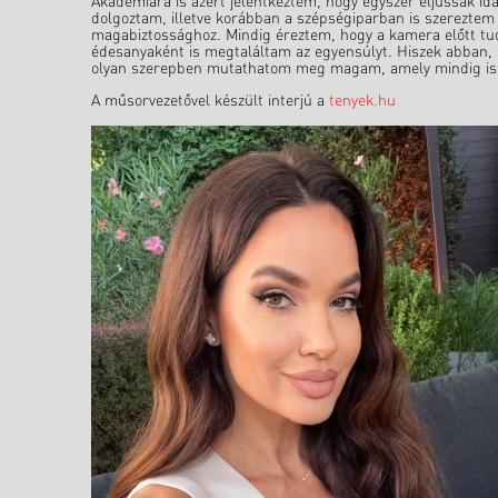
Akadémiára is azért jelentkeztem, hogy egyszer eljussak id
dolgoztam, illetve korábban a szépségiparban is szereztem t
magabiztossághoz. Mindig éreztem, hogy a kamera előtt tu
édesanyaként is megtaláltam az egyensúlyt. Hiszek abban, h
olyan szerepben mutathatom meg magam, amely mindig is kö
A műsorvezetővel készült interjú a
tenyek.hu