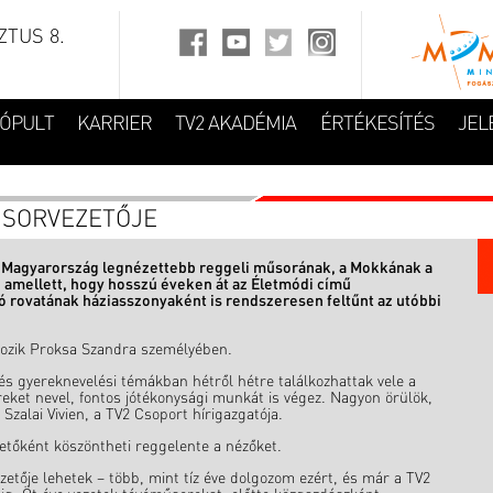
TUS 8.
FÓPULT
KARRIER
TV2 AKADÉMIA
ÉRTÉKESÍTÉS
JEL
ŰSORVEZETŐJE
 Magyarország legnézettebb reggeli műsorának, a Mokkának a
 amellett, hogy hosszú éveken át az Életmódi című
ó rovatának háziasszonyaként is rendszeresen feltűnt az utóbbi
kozik Proksa Szandra személyében.
és gyereknevelési témákban hétről hétre találkozhattak vele a
reket nevel, fontos jótékonysági munkát is végez. Nagyon örülök,
zalai Vivien, a TV2 Csoport hírigazgatója.
etőként köszöntheti reggelente a nézőket.
etője lehetek – több, mint tíz éve dolgozom ezért, és már a TV2