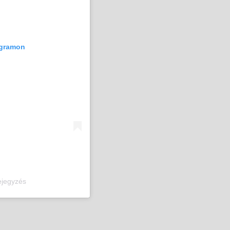
agramon
ejegyzés