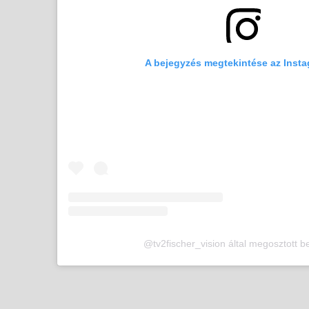
A bejegyzés megtekintése az Inst
@tv2fischer_vision által megosztott b