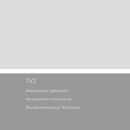
TV2
Adatkezelési tájékoztató
Kereskedelmi információk
Akadálymentességi Nyilatkozat