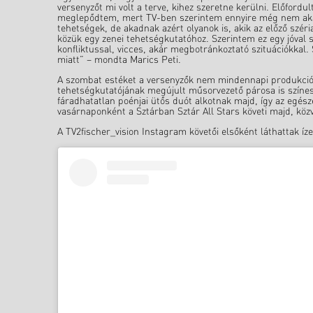
versenyzőt mi volt a terve, kihez szeretne kerülni. Előford
meglepődtem, mert TV-ben szerintem ennyire még nem akadt
tehetségek, de akadnak azért olyanok is, akik az előző széria
közük egy zenei tehetségkutatóhoz. Szerintem ez egy jóval 
konfliktussal, vicces, akár megbotránkoztató szituációkka
miatt” – mondta Marics Peti.
A szombat estéket a versenyzők nem mindennapi produkciói
tehetségkutatójának megújult műsorvezető párosa is színe
fáradhatatlan poénjai ütős duót alkotnak majd, így az egész
vasárnaponként a Sztárban Sztár All Stars követi majd, köz
A TV2fischer_vision Instagram követői elsőként láthattak íze