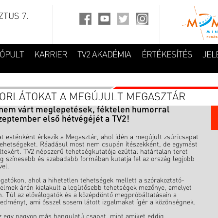
TUS 7.
FÓPULT
KARRIER
TV2 AKADÉMIA
ÉRTÉKESÍTÉS
JEL
KORLÁTOKAT A MEGÚJULT MEGASZTÁR
nem várt meglepetések, féktelen humorral
zeptember első hétvégéjét a TV2!
t esténként érkezik a Megasztár, ahol idén a megújult zsűricsapat
 a tehetségeket. Ráadásul most nem csupán ítészekként, de egymást
ltekért. TV2 népszerű tehetségkutatója ezúttal határtalan teret
g színesebb és szabadabb formában kutatja fel az ország legjobb
el.
gatókon, ahol a hihetetlen tehetségek mellett a szórakoztató-
delmek árán kialakult a legütősebb tehetségek mezőnye, amelyet
. Túl az előválogatók és a középdöntő megpróbáltatásain a
redményt, ami ősszel sosem látott izgalmakat ígér a közönségnek.
 ez egy nagyon más hangulatú csapat, mint amiket eddig