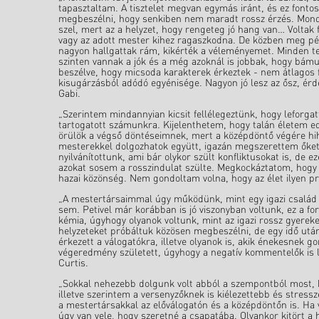
tapasztaltam. A tisztelet megvan egymás iránt, és ez fontos
megbeszélni, hogy senkiben nem maradt rossz érzés. Mondj
szel, mert az a helyzet, hogy rengeteg jó hang van… Voltak f
vagy az adott mester kihez ragaszkodna. De közben meg pél
nagyon hallgattak rám, kikérték a véleményemet. Minden t
szinten vannak a jók és a még azoknál is jobbak, hogy bám
beszélve, hogy micsoda karakterek érkeztek - nem átlagos
kisugárzásból adódó egyénisége. Nagyon jó lesz az ősz, érd
Gabi.
„Szerintem mindannyian kicsit fellélegeztünk, hogy leforga
tartogatott számunkra. Kijelenthetem, hogy talán életem e
örülök a végső döntéseimnek, mert a középdöntő végére hih
mesterekkel dolgozhatok együtt, igazán megszerettem őket
nyilvánítottunk, ami bár olykor szült konfliktusokat is, de e
azokat sosem a rosszindulat szülte. Megkockáztatom, hogy 
hazai közönség. Nem gondoltam volna, hogy az élet ilyen pro
„A mestertársaimmal úgy működünk, mint egy igazi család a 
sem. Petivel már korábban is jó viszonyban voltunk, ez a f
kémia, úgyhogy olyanok voltunk, mint az igazi rossz gyere
helyzeteket próbáltuk közösen megbeszélni, de egy idő utá
érkezett a válogatókra, illetve olyanok is, akik énekesnek
végeredmény született, úgyhogy a negatív kommentelők is l
Curtis.
„Sokkal nehezebb dolgunk volt abból a szempontból most, 
illetve szerintem a versenyzőknek is kiélezettebb és stress
a mestertársakkal az előválogatón és a középdöntőn is. Ha 
úgy van vele, hogy szeretné a csapatába. Olyankor kitört a