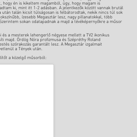
ult, hogy én is kikeltem magamból, úgy, hogy magam is
am ki, mint itt 1-2 adásban. A jelentkezők között vannak brutál
 után talán kicsit túlságosan is felbátorodtak, nekik nincs túl sok
sokszínűbb, ízesebb Megasztár lesz, nagy pillanatokkal, több
l. Szerintem sokan odatapadnak a majd a tévéképernyőkre a műsor
 és a mesterek lehengerlő négyese mellett a TV2 ikonikus
síti majd. Ördög Nóra profizmusa és Szépréthy Roland
estés szórakozás garantált lesz. A Megasztár izgalmait
vetlenül a Tények után.
lítőt a közelgő műsorból: