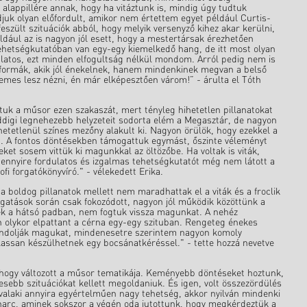
 alappillére annak, hogy ha vitáztunk is, mindig úgy tudtuk
uk olyan előfordult, amikor nem értettem egyet például Curtis-
eszült szituációk abból, hogy melyik versenyző kihez akar kerülni,
dául az is nagyon jól esett, hogy a mestertársak érezhetően
ehetségkutatóban van egy-egy kiemelkedő hang, de itt most olyan
ulatos, ezt minden elfogultság nélkül mondom. Arról pedig nem is
 formák, akik jól énekelnek, hanem mindenkinek megvan a belső
emes lesz nézni, én már elképesztően várom!” - árulta el Tóth
ttuk a műsor ezen szakaszát, mert tényleg hihetetlen pillanatokat
ddigi legnehezebb helyzeteit sodorta elém a Megasztár, de nagyon
etetlenül színes mezőny alakult ki. Nagyon örülök, hogy ezekkel a
. A fontos döntésekben támogattuk egymást, őszinte véleményt
zeket sosem vittük ki magunkkal az öltözőbe. Ha voltak is viták,
ennyire fordulatos és izgalmas tehetségkutatót még nem látott a
fi forgatókönyvíró." - vélekedett Erika.
boldog pillanatok mellett nem maradhattak el a viták és a froclik
orgatások során csak fokozódott, nagyon jól működik közöttünk a
kek a hátsó padban, nem fogtuk vissza magunkat. A nehéz
n olykor elpattant a cérna egy-egy szituban. Rengeteg énekes
 gondolják magukat, mindenesetre szerintem nagyon komoly
assan készülhetnek egy bocsánatkéréssel." - tette hozzá nevetve
hogy változott a műsor tematikája. Keményebb döntéseket hoztunk,
zesebb szituációkat kellett megoldaniuk. És igen, volt összezördülés
valaki annyira egyértelműen nagy tehetség, akkor nyilván mindenki
 harc, aminek sokszor a végén oda jutottunk, hogy megkérdeztük a