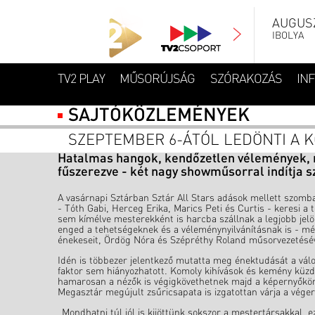
AUGUSZ
IBOLYA
TV2 PLAY
MŰSORÚJSÁG
SZÓRAKOZÁS
IN
SAJTÓKÖZLEMÉNYEK
SZEPTEMBER 6-ÁTÓL LEDÖNTI A 
Hatalmas hangok, kendőzetlen vélemények, 
fűszerezve - két nagy showműsorral indítja s
A vasárnapi Sztárban Sztár All Stars adások mellett szomba
- Tóth Gabi, Herceg Erika, Marics Peti és Curtis - keresi
sem kímélve mesterekként is harcba szállnak a legjobb jelö
enged a tehetségeknek és a véleménynyilvánításnak is - mé
énekeseit, Ördög Nóra és Szépréthy Roland műsorvezetésév
Idén is többezer jelentkező mutatta meg énektudását a válo
faktor sem hiányozhatott. Komoly kihívások és kemény küz
hamarosan a nézők is végigkövethetnek majd a képernyőkön
Megasztár megújult zsűricsapata is izgatottan várja a vége
„Mondhatni túl jól is kijöttünk sokszor a mestertársakkal,