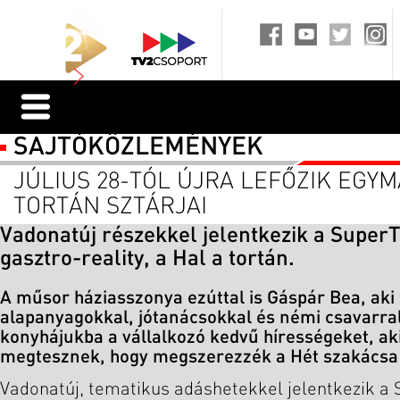
SAJTÓKÖZLEMÉNYEK
JÚLIUS 28-TÓL ÚJRA LEFŐZIK EGYM
TORTÁN SZTÁRJAI
Vadonatúj részekkel jelentkezik a Super
gasztro-reality, a Hal a tortán.
A műsor háziasszonya ezúttal is Gáspár Bea, aki 
alapanyagokkal, jótanácsokkal és némi csavarral
konyhájukba a vállalkozó kedvű hírességeket, ak
megtesznek, hogy megszerezzék a Hét szakácsa
Vadonatúj, tematikus adáshetekkel jelentkezik a 