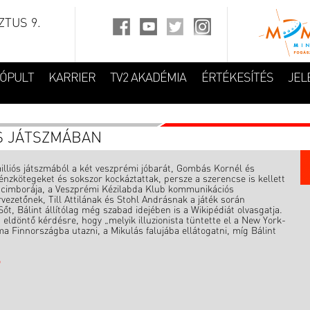
TUS 9.
FÓPULT
KARRIER
TV2 AKADÉMIA
ÉRTÉKESÍTÉS
JEL
S JÁTSZMÁBAN
milliós játszmából a két veszprémi jóbarát, Gombás Kornél és
pénzkötegeket és sokszor kockáztattak, persze a szerencse is kellett
és cimborája, a Veszprémi Kézilabda Klub kommunikációs
vezetőnek, Till Attilának és Stohl Andrásnak a játék során
őt, Bálint állítólag még szabad idejében is a Wikipédiát olvasgatja.
eldöntő kérdésre, hogy „melyik illuzionista tüntette el a New York-
ma Finnországba utazni, a Mikulás falujába ellátogatni, míg Bálint
ó