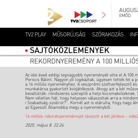
AUGUSZ
EMŐD
TV2 PLAY
MŰSORÚJSÁG
SZÓRAKOZÁS
IN
SAJTÓKÖZLEMÉNYEK
REKORDNYEREMÉNY A 100 MILLIÓ
Az idei évad eddigi legnagyobb nyereményét vitte el A 100 
Persics Bálint. Nagyon jól logikáztak, ügyesen tették fel a 
a 16 milliós nyereményhez. A veszprémi szoftverfejlesztő 
munkatársa gyakorlott kvízjátékosok. Ahogy azt a két műsor
bevallották: rendszeres szereplői a helyi kocsmakvízeknek. S
Nem véletlen hát, hogy helyesen válaszoltak arra a mindent 
i Szabadság-szobrot?”. Kornél azt is elárulta, hogy nagy ál
az Egyesült Államokba megy a nyereményből.
16 milliós rekordnyereménnyel távozott a két játékos - vide
2025. május 8. 22:24