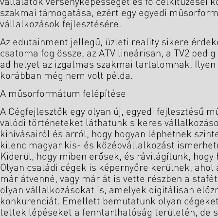
vállalatok versenyképességét és fő célkitűzései k
szakmai támogatása, ezért egy egyedi műsorformá
vállalkozások fejlesztésére.
Az edutainment jellegű, üzleti reality sikere érde
csatorna fog össze, az ATV lineárisan, a TV2 pedig 
ad helyet az izgalmas szakmai tartalomnak. Ilye
korábban még nem volt példa.
A műsorformátum felépítése
A Cégfejlesztők egy olyan új, egyedi fejlesztésű 
valódi történeteket láthatunk sikeres vállalkozás
kihívásairól és arról, hogy hogyan léphetnek szint
kilenc magyar kis- és középvállalkozást ismerhe
Kiderül, hogy miben erősek, és rávilágítunk, hogy h
Olyan családi cégek is képernyőre kerülnek, ahol 
már átvenné, vagy már át is vette részben a stafé
olyan vállalkozásokat is, amelyek digitálisan elő
konkurenciát. Emellett bemutatunk olyan cégeket 
tettek lépéseket a fenntarthatóság területén, de