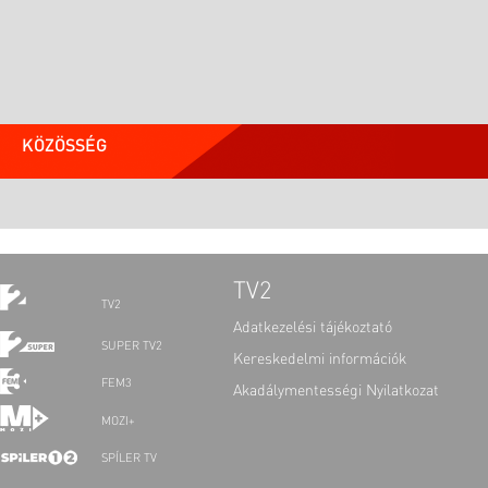
KÖZÖSSÉG
TV2
TV2
Adatkezelési tájékoztató
SUPER TV2
Kereskedelmi információk
FEM3
Akadálymentességi Nyilatkozat
MOZI+
SPÍLER TV