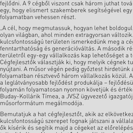
fejlődni. A 9 cégből viszont csak három juthat to
egy, hogy elismert szakemberek segítségével egy
folyamatban vehessen részt.
„A cél, hogy megmutassuk, hogyan lehet boldogul
olyan világban, ahol minden extragyorsan változi
kulcsfontosságú területen ismerkedünk meg a cége
fenntarthatóság és generációváltás. A második r
területről egy-egy vállalkozás kap lehetőséget a 
Cégfejlesztők választják ki, hogy melyik cégnek t
nyújtani. A műsor végén pedig győztest hirdetünk a
folyamatban résztvevő három vállalkozás közül. A
a leglátványosabb fejlődést produkálja – fejlődés
folyamán folyamatosan nyomon követjük és értékel
Buday-Kollárik Tímea, a JVSZ ügyvezető igazgatój
műsorformátum megálmodója.
Bemutatjuk a hat cégfejlesztőt, akik az elkövetk
kulcsfontosságú szerepet fognak játszani a vállal
ők kísérik és segítik majd a cégeket az előrelépés