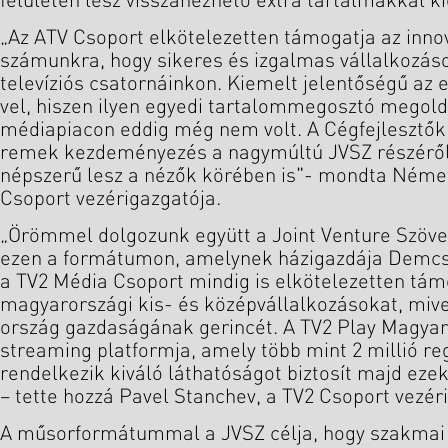
felületén lesz visszanézhető extra tartalmakkal k
„Az ATV Csoport elkötelezetten támogatja az innov
számunkra, hogy sikeres és izgalmas vállalkozás
televíziós csatornáinkon. Kiemelt jelentőségű az
vel, hiszen ilyen egyedi tartalommegosztó megold
médiapiacon eddig még nem volt. A Cégfejlesztő
remek kezdeményezés a nagymúltú JVSZ részéről
népszerű lesz a nézők körében is"- mondta Németh
Csoport vezérigazgatója.
„Örömmel dolgozunk együtt a Joint Venture Szöve
ezen a formátumon, amelynek házigazdája Demcsá
a TV2 Média Csoport mindig is elkötelezetten tám
magyarországi kis- és középvállalkozásokat, mive
ország gazdaságának gerincét. A TV2 Play Magya
streaming platformja, amely több mint 2 millió reg
rendelkezik kiváló láthatóságot biztosít majd eze
– tette hozzá Pavel Stanchev, a TV2 Csoport vezér
A műsorformátummal a JVSZ célja, hogy szakmai 