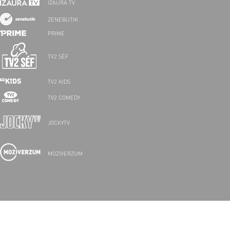
IZAURA TV
ZENEBUTIK
PRIME
TV2 SÉF
TV2 KIDS
TV2 COMEDY
JOCKYTV
MOZIVERZUM