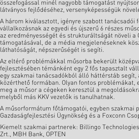
összefogással minél nagyobb támogatást nyújtson
látványos fejlődéséhez, versenyképességük növel
A három kiválasztott, igényre szabott tanácsadói
vállalkozásnak az egyedi és újszerű 6 részes m
az eredményességét és strukturáltságát növeli a 
támogatásával, de a média megjelenéseknek kös
láthatóságát, népszerűségét is segíti.
Az eltérő problémákkal műsorba bekerült középv
fejlesztésében témánként egy 2 fős tapasztalt vál
egy szakmai tanácsadókból álló háttérstáb segít,
közérthető formában. Olyan fontos problémákat,
meg a műsor a cégeken keresztül a megoldásokra 
melyből más KKV vezetők is tanulhatnak.
A műsorformátum főtámogatói, egyben szakmai p
Gazdaságfejlesztési Ügynökség és a Foxconn Csop
Kiemelt szakmai partnerek: Billingo Technologies 
Zrt., MBH Bank, OPTEN