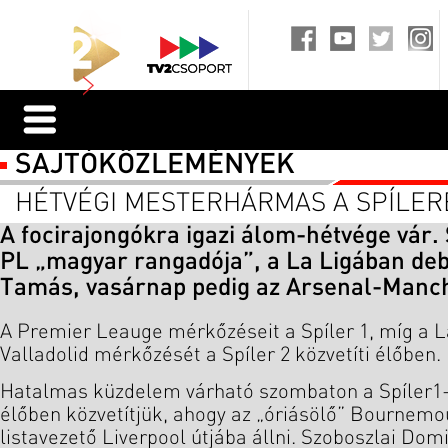
SAJTÓKÖZLEMÉNYEK
HÉTVÉGI MESTERHÁRMAS A SPÍLER
A focirajongókra igazi álom-hétvége vár.
PL „magyar rangadója”, a La Ligában deb
Tamás, vasárnap pedig az Arsenal-Manch
A Premier Leauge mérkőzéseit a Spíler 1, míg a La
Valladolid mérkőzését a Spíler 2 közvetíti élőben.
Hatalmas küzdelem várható szombaton a Spíler1-e
élőben közvetítjük, ahogy az „óriásölő” Bournemo
listavezető Liverpool útjába állni. Szoboszlai Do