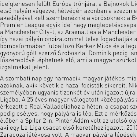
ideiglenesen felült Európa trónjára, a Bajnokok 
első helyén végezve, hétvégén azonban a szezon 
akadályával kell szembenéznie a vörösöknek: a 
Premier League egyik idei nagy meglepetéscsapa
a Manchester City-t, az Arsenalt és a Manchester 
így hazai pályán önbizalommal telve fogadhatják a
bombaformában futballozó Kerkez Milos és a legu
gyönyörű gólt szerző Szoboszlai Dominik pedig is
főszereplővé léphetnek elő, ami a magyar szurko
izgalmakat jelent.
A szombati nap egy harmadik magyar játékos miat
azoknak, akik követik a hazai focisták sikereit. N
személyében ugyanis tizenkét év után igazolt újr
Ligába. A 25 éves magyar válogatott középpályás
érkezett a Real Valladolidhoz a héten, a csapat 
pedig esélyes, hogy pályára is lép. Ezt a mérkőzés
élőben a Spíler 2-n. Pintér Ádám volt az utolsó o
aki egy La Liga csapat első keretéhez igazolt, 201
Zaragoza játékosa volt. A magyar pályára lépéseke