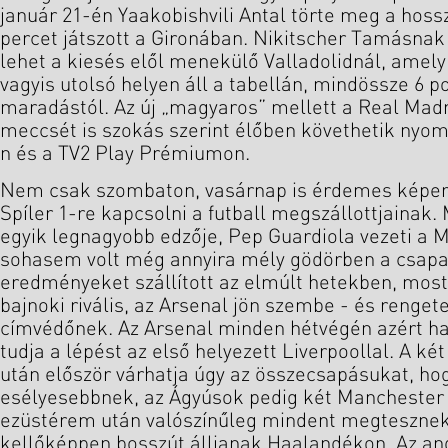
január 21-én Yaakobishvili Antal törte meg a hossz
percet játszott a Gironában. Nikitscher Tamásna
lehet a kiesés elől menekülő Valladolidnál, amely
vagyis utolsó helyen áll a tabellán, mindössze 6 p
maradástól. Az új „magyaros” mellett a Real Mad
meccsét is szokás szerint élőben követhetik nyom
n és a TV2 Play Prémiumon.
Nem csak szombaton, vasárnap is érdemes képern
Spíler 1-re kapcsolni a futball megszállottjainak.
egyik legnagyobb edzője, Pep Guardiola vezeti a M
sohasem volt még annyira mély gödörben a csapat,
eredményeket szállított az elmúlt hetekben, most
bajnoki rivális, az Arsenal jön szembe - és rengete
címvédőnek. Az Arsenal minden hétvégén azért har
tudja a lépést az első helyezett Liverpoollal. A k
után először várhatja úgy az összecsapásukat, hog
esélyesebbnek, az Ágyúsok pedig két Manchester 
ezüstérem után valószínűleg mindent megtesznek
kellőképpen bosszút álljanak Haalandékon. Az an